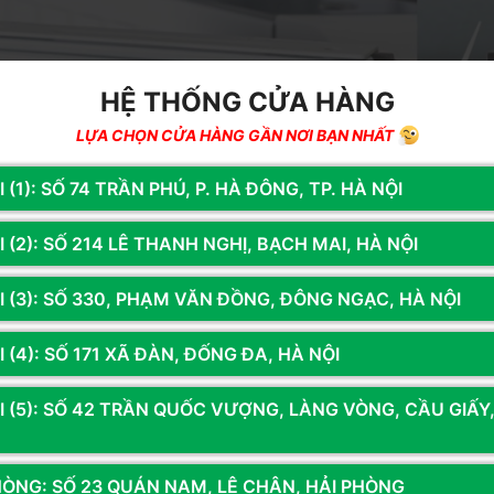
HỆ THỐNG CỬA HÀNG
LỰA CHỌN CỬA HÀNG GẦN NƠI BẠN NHẤT
 (1): SỐ 74 TRẦN PHÚ, P. HÀ ĐÔNG, TP. HÀ NỘI
 (2): SỐ 214 LÊ THANH NGHỊ, BẠCH MAI, HÀ NỘI
I (3): SỐ 330, PHẠM VĂN ĐỒNG, ĐÔNG NGẠC, HÀ NỘI
 (4): SỐ 171 XÃ ĐÀN, ĐỐNG ĐA, HÀ NỘI
I (5): SỐ 42 TRẦN QUỐC VƯỢNG, LÀNG VÒNG, CẦU GIẤY
equential vs Random – Cái Nào Quan Trọng Hơn?
c độ
Vai trò Gaming
Gen 4
HÒNG: SỐ 23 QUÁN NAM, LÊ CHÂN, HẢI PHÒNG