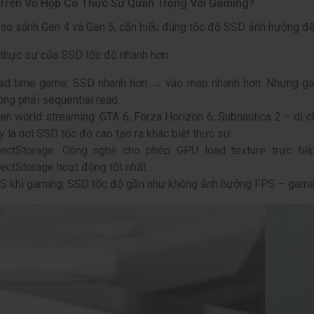
Trên Vỏ Hộp Có Thực Sự Quan Trọng Với Gaming?
 so sánh Gen 4 và Gen 5, cần hiểu đúng tốc độ SSD ảnh hưởng đế
thực sự của SSD tốc độ nhanh hơn:
ad time game: SSD nhanh hơn → vào map nhanh hơn. Nhưng game
ông phải sequential read.
en world streaming: GTA 6, Forza Horizon 6, Subnautica 2 – di c
y là nơi SSD tốc độ cao tạo ra khác biệt thực sự.
rectStorage: Công nghệ cho phép GPU load texture trực 
rectStorage hoạt động tốt nhất.
S khi gaming: SSD tốc độ gần như không ảnh hưởng FPS – game 