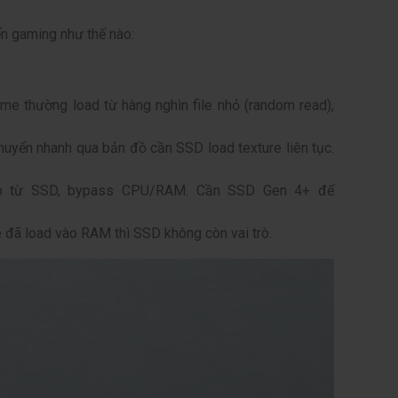
n gaming như thế nào:
 thường load từ hàng nghìn file nhỏ (random read),
huyển nhanh qua bản đồ cần SSD load texture liên tục.
tiếp từ SSD, bypass CPU/RAM. Cần SSD Gen 4+ để
đã load vào RAM thì SSD không còn vai trò.