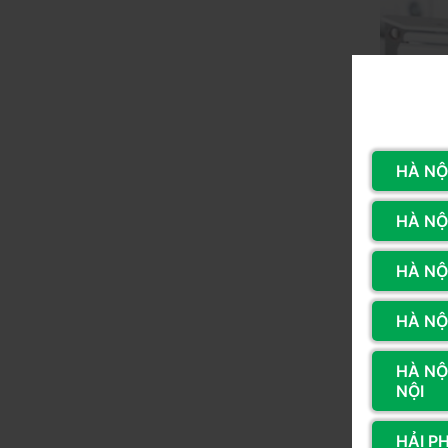
HÀ NỘI
HÀ NỘI
HÀ NỘ
HÀ NỘI
HÀ NỘ
Tốc Độ S
NỘI
Loại tố
HẢI P