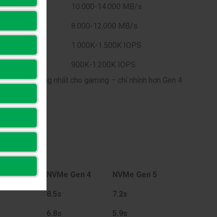
7.000 MB/s
10.000-14.000 MB/s
6.000 MB/s
8.000-12.000 MB/s
900K IOPS
1.000K-1.500K IOPS
850K IOPS
900K-1.200K IOPS
oại quan trọng nhất cho gaming – chỉ nhỉnh hơn Gen 4
 Gen 3
NVMe Gen 4
NVMe Gen 5
8.5s
7.2s
6.8s
5.9s