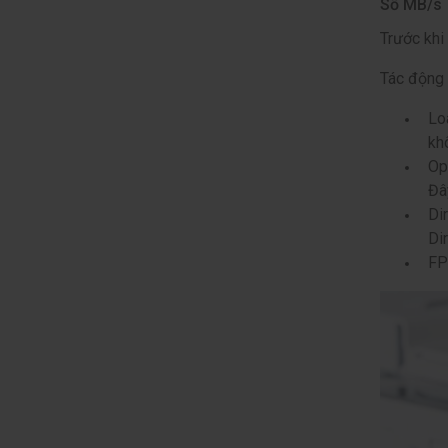
Số MB/s 
Trước khi
Tác động 
Lo
kh
Op
Đâ
Di
Di
FP