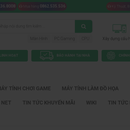
236.8008
0862.535.536
Mua hàng
Kỹ Thuật, 
Màn Hình
PC Gaming
CPU
Xây dựng cấu 
LINH HOẠT
BẢO HÀNH TẠI NHÀ
CHÍNH
ÁY TÍNH CHƠI GAME
MÁY TÍNH LÀM ĐỒ HỌA
 NET
TIN TỨC KHUYẾN MÃI
WIKI
TIN TỨC 