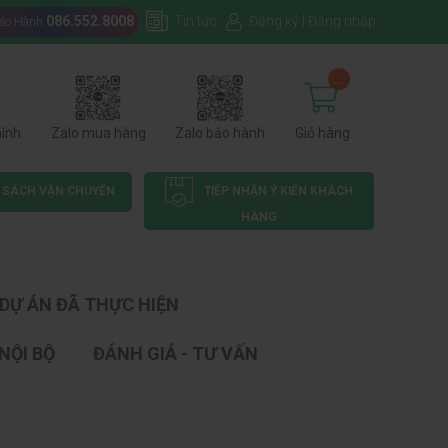
086.552.8008
Tin tức
Đăng ký
|
Đăng nhập
Bảo Hành
...
hình
Zalo mua hàng
Zalo bảo hành
Giỏ hàng
 SÁCH VẬN CHUYỂN
TIẾP NHẬN Ý KIẾN KHÁCH
HÀNG
DỰ ÁN ĐÃ THỰC HIỆN
NỘI BỘ
ĐÁNH GIÁ - TƯ VẤN