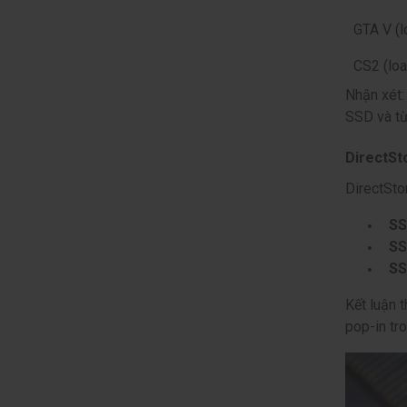
GTA V (
CS2 (lo
Nhận xét:
SSD và t
DirectSt
DirectSto
SS
SS
SS
Kết luận 
pop-in tr