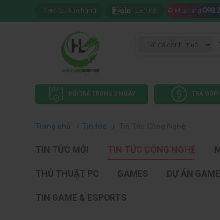
Xem tại cửa hàng
Liên hệ
098.
Mua hàng
ĐỔI TRẢ TRONG 3 NGÀY
TRẢ GÓP 
Trang chủ
Tin tức
Tin Tức Công Nghệ
TIN TỨC MỚI
TIN TỨC CÔNG NGHỆ
M
THỦ THUẬT PC
GAMES
DỰ ÁN GAME
TIN GAME & ESPORTS