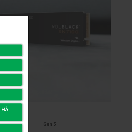
, HÀ
Gen 5