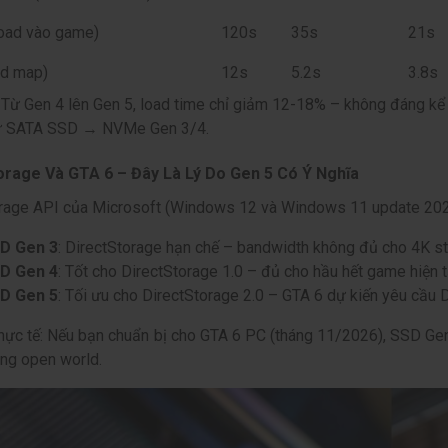
load vào game)
120s
35s
21s
ad map)
12s
5.2s
3.8s
 Từ Gen 4 lên Gen 5, load time chỉ giảm 12-18% – không đáng kể
ừ SATA SSD → NVMe Gen 3/4.
orage Và GTA 6 – Đây Là Lý Do Gen 5 Có Ý Nghĩa
rage API của Microsoft (Windows 12 và Windows 11 update 2026
D Gen 3
: DirectStorage hạn chế – bandwidth không đủ cho 4K st
D Gen 4
: Tốt cho DirectStorage 1.0 – đủ cho hầu hết game hiện t
D Gen 5
: Tối ưu cho DirectStorage 2.0 – GTA 6 dự kiến yêu cầu 
thực tế: Nếu bạn chuẩn bị cho GTA 6 PC (tháng 11/2026), SSD Ge
ong open world.