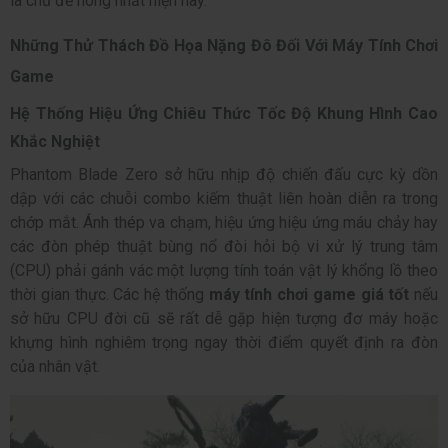
là chủ đề nóng nhất hiện nay.
Những Thử Thách Đồ Họa Nặng Đô Đối Với Máy Tính Chơi
Game
Hệ Thống Hiệu Ứng Chiêu Thức Tốc Độ Khung Hình Cao
Khắc Nghiệt
Phantom Blade Zero sở hữu nhịp độ chiến đấu cực kỳ dồn
dập với các chuỗi combo kiếm thuật liên hoàn diễn ra trong
chớp mắt. Ánh thép va chạm, hiệu ứng hiệu ứng máu chảy hay
các đòn phép thuật bùng nổ đòi hỏi bộ vi xử lý trung tâm
(CPU) phải gánh vác một lượng tính toán vật lý khổng lồ theo
thời gian thực. Các hệ thống
máy tính chơi game giá tốt
nếu
sở hữu CPU đời cũ sẽ rất dễ gặp hiện tượng đơ máy hoặc
khựng hình nghiêm trọng ngay thời điểm quyết định ra đòn
của nhân vật.