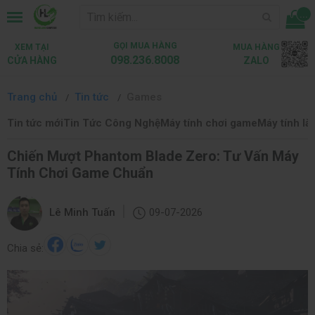
...
GỌI MUA HÀNG
XEM TẠI
MUA HÀNG
098.236.8008
CỬA HÀNG
ZALO
Trang chủ
Tin tức
Games
Tin tức mới
Tin Tức Công Nghệ
Máy tính chơi game
Máy tính là
Chiến Mượt Phantom Blade Zero: Tư Vấn Máy
Tính Chơi Game Chuẩn
|
Lê Minh Tuấn
09-07-2026
Chia sẻ: