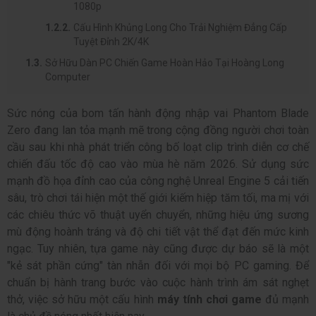
1080p
Cấu Hình Khủng Long Cho Trải Nghiệm Đẳng Cấp
Tuyệt Đỉnh 2K/4K
Sở Hữu Dàn PC Chiến Game Hoàn Hảo Tại Hoàng Long
Computer
Sức nóng của bom tấn hành động nhập vai Phantom Blade
Zero đang lan tỏa mạnh mẽ trong cộng đồng người chơi toàn
cầu sau khi nhà phát triển công bố loạt clip trình diễn cơ chế
chiến đấu tốc độ cao vào mùa hè năm 2026. Sử dụng sức
mạnh đồ họa đỉnh cao của công nghệ Unreal Engine 5 cải tiến
sâu, trò chơi tái hiện một thế giới kiếm hiệp tăm tối, ma mị với
các chiêu thức võ thuật uyển chuyển, những hiệu ứng sương
mù động hoành tráng và độ chi tiết vật thể đạt đến mức kinh
ngạc. Tuy nhiên, tựa game này cũng được dự báo sẽ là một
"kẻ sát phần cứng" tàn nhẫn đối với mọi bộ
PC gaming. Để
chuẩn bị hành trang bước vào cuộc hành trình ám sát nghẹt
thở, việc sở hữu một cấu hình
máy tính chơi game
đủ mạnh