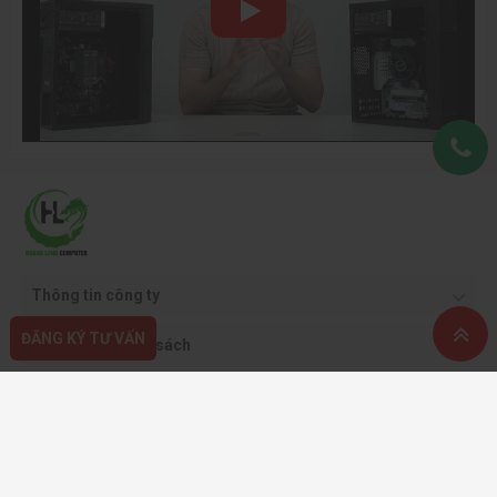
Thông tin công ty
ĐĂNG KÝ TƯ VẤN
Quy định & chính sách
Hỗ trợ khách hàng
Phương thức thanh toán