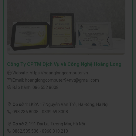
Công Ty CPTM Dịch Vụ và Công Nghệ Hoàng Long
Website:
https://hoanglongcomputer.vn
Email:
hoanglongcomputer94nvt@gmail.com
Bảo hành:
086.552.8008
Cơ sở 1
:
LK2A 17 Nguyễn Văn Trỗi, Hà Đông, Hà Nội
098.236.8008
-
0339.69.8008
Cơ sở 2
:
191 Đại La, Tương Mai, Hà Nội
0862.535.536
-
0968.310.210