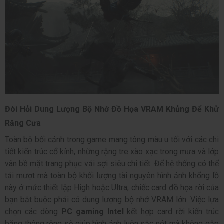
Đòi Hỏi Dung Lượng Bộ Nhớ Đồ Họa VRAM Khủng Để Khử
Răng Cưa
Toàn bộ bối cảnh trong game mang tông màu u tối với các chi
tiết kiến trúc cổ kính, những rặng tre xào xạc trong mưa và lớp
vân bề mặt trang phục vải sợi siêu chi tiết. Để hệ thống có thể
tải mượt mà toàn bộ khối lượng tài nguyên hình ảnh khổng lồ
này ở mức thiết lập High hoặc Ultra, chiếc card đồ họa rời của
bạn bắt buộc phải có dung lượng bộ nhớ VRAM lớn. Việc lựa
chọn các dòng
PC gaming Intel
kết hợp card rời kiến trúc
băng thông rộng sẽ giúp hình ảnh luôn sắc nét mà không gặp