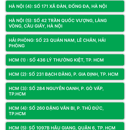
chọn bắt buộc. Cấu hình này cần trang bị sức mạnh tính toán
HÀ NỘI (4): SỐ 171 XÃ ĐÀN, ĐỐNG ĐA, HÀ NỘI
quái vật của CPU Intel Core i7 hoặc Core i9 tối tân, đi kèm bộ
nhớ RAM từ 32GB trở lên để giải phóng toàn bộ tiềm năng đồ
HÀ NỘI (5): SỐ 42 TRẦN QUỐC VƯỢNG, LÀNG
họa mà trò chơi mang lại.
VÒNG, CẦU GIẤY, HÀ NỘI
HẢI PHÒNG: SỐ 23 QUÁN NAM, LÊ CHÂN, HẢI
PHÒNG
HCM (1) : SỐ 436 LÝ THƯỜNG KIỆT, TP. HCM
HCM (2): SỐ 231 BẠCH ĐẰNG, P. GIA ĐỊNH, TP. HCM
HCM (3): SỐ 284 NGUYỄN OANH, P. GÒ VẤP,
TP.HCM
HCM (4): SỐ 260 ĐẶNG VĂN BI, P. THỦ ĐỨC,
Sở Hữu Dàn PC Chiến Game Hoàn Hảo Tại Hoàng Long
TP.HCM
Computer
HCM (5): SỐ 1097B HẬU GIANG, QUẬN 6, TP. HCM