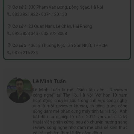
Cơ sở 3
:
330 Phạm Văn Đồng, Đông Ngạc, Hà Nội
0833.921.922
-
0374.120.130
Cơ sở 4
:
23 Quán Nam, Lê Chân, Hải Phòng
0925.853.345
-
033.972.8008
Cơ sở 5
:
436 Lý Thường Kiệt, Tân Sơn Nhất, TP.HCM
0375.216.234
Lê Minh Tuấn
Lê Minh Tuấn là một “Biên tập viên - Reviewer
công nghệ” tại Tây Hồ, Hà Nội. Với hơn 10 năm
hoạt động chuyên sâu trong lĩnh vực công nghệ,
anh là một reviewer kỳ cựu, có tiếng trong cộng
đồng đam mê phần cứng máy tính tại Hà Nội. Anh
bắt đầu sự nghiệp từ năm 2014 với vai trò là kỹ
thuật viên phần cứng, sau đó chuyển hướng sang
review công nghệ nhờ đam mê chia sẻ kiến thức
và trải nghiệm thực tế đến cộng đồng.