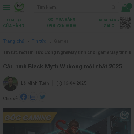
...
GỌI MUA HÀNG
XEM TẠI
MUA HÀNG
098.236.8008
CỬA HÀNG
ZALO
Trang chủ
Tin tức
Games
Tin tức mới
Tin Tức Công Nghệ
Máy tính chơi game
Máy tính là
Cấu hình Black Myth Wukong mới nhất 2025
|
Lê Minh Tuấn
16-04-2025
Chia sẻ: