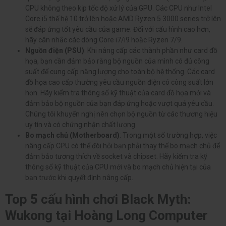
CPU không theo kịp tốc độ xử lý của GPU. Các CPU như Intel
Core i5 thế hệ 10 trở lên hoặc AMD Ryzen 5 3000 series trở lên
sẽ đáp ứng tốt yêu cầu của game. Đối với cấu hình cao hơn,
hãy cân nhắc các dòng Core i7/i9 hoặc Ryzen 7/9.
Nguồn điện (PSU)
: Khi nâng cấp các thành phần như card đồ
họa, bạn cần đảm bảo rằng bộ nguồn của mình có đủ công
suất để cung cấp năng lượng cho toàn bộ hệ thống. Các card
đồ họa cao cấp thường yêu cầu nguồn điện có công suất lớn
hơn. Hãy kiểm tra thông số kỹ thuật của card đồ họa mới và
đảm bảo bộ nguồn của bạn đáp ứng hoặc vượt quá yêu cầu.
Chúng tôi khuyến nghị nên chọn bộ nguồn từ các thương hiệu
uy tín và có chứng nhận chất lượng.
Bo mạch chủ (Motherboard)
: Trong một số trường hợp, việc
nâng cấp CPU có thể đòi hỏi bạn phải thay thế bo mạch chủ để
đảm bảo tương thích về socket và chipset. Hãy kiểm tra kỹ
thông số kỹ thuật của CPU mới và bo mạch chủ hiện tại của
bạn trước khi quyết định nâng cấp.
Top 5 cấu hình chơi Black Myth:
Wukong tại Hoàng Long Computer