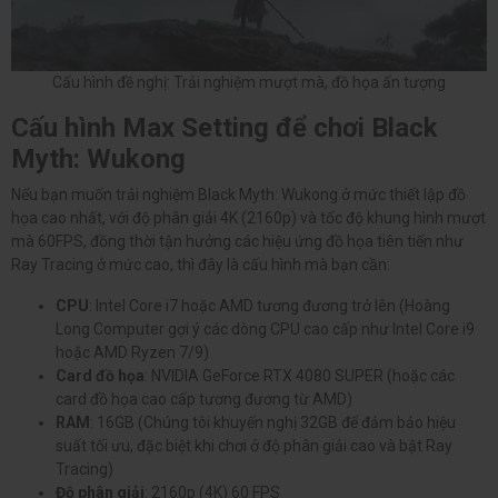
Cấu hình đề nghị: Trải nghiệm mượt mà, đồ họa ấn tượng
Cấu hình Max Setting để chơi Black
Myth: Wukong
Nếu bạn muốn trải nghiệm Black Myth: Wukong ở mức thiết lập đồ
họa cao nhất, với độ phân giải 4K (2160p) và tốc độ khung hình mượt
mà 60FPS, đồng thời tận hưởng các hiệu ứng đồ họa tiên tiến như
Ray Tracing ở mức cao, thì đây là cấu hình mà bạn cần:
CPU
: Intel Core i7 hoặc AMD tương đương trở lên (Hoàng
Long Computer gợi ý các dòng CPU cao cấp như Intel Core i9
hoặc AMD Ryzen 7/9)
Card đồ họa
: NVIDIA GeForce RTX 4080 SUPER (hoặc các
card đồ họa cao cấp tương đương từ AMD)
RAM
: 16GB (Chúng tôi khuyến nghị 32GB để đảm bảo hiệu
suất tối ưu, đặc biệt khi chơi ở độ phân giải cao và bật Ray
Tracing)
Độ phân giải
: 2160p (4K) 60 FPS