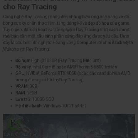
cho Ray Tracing
Công nghệ Ray Tracing mang đến những hiệu ứng ánh sáng và đổ
bóng cực kỳ chân thực, làm tăng đáng kể vẻ đẹp đồ họa của game.
Tuy nhiên, để kích hoạt và trải nghiệm Ray Tracing một cách mượt
mà, bạn cần một cấu hình phần cứng đáp ứng được yêu cầu. Dưới
đây là cấu hình đề nghị từ Hoàng Long Computer để chơi Black Myth:
Wukong với Ray Tracing:
Đồ họa
: High @1080P (Ray Tracing Medium)
Bộ xử lý
: Intel Core i5 hoặc AMD Ryzen 5 5500 trở lên
GPU
: NVIDIA GeForce RTX 4060 (hoặc các card đồ họa AMD
tương đương có hỗ trợ Ray Tracing)
VRAM
: 8GB
RAM
: 16GB
Lưu trữ
: 130GB SSD
Hệ điều hành
: Windows 10/11 64-bit