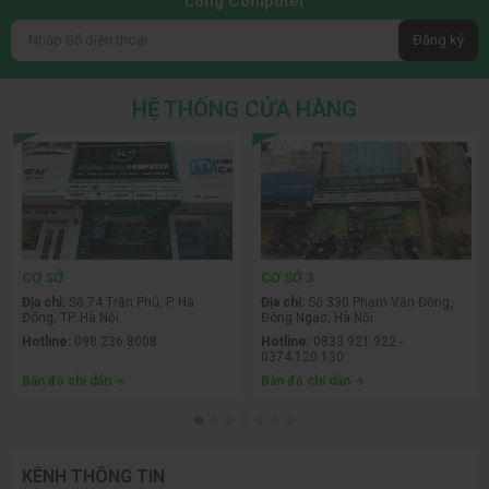
Long Computer
Đăng ký
HỆ THỐNG CỬA HÀNG
CƠ SỞ
CƠ SỞ 3
Địa chỉ:
Số 74 Trần Phú, P. Hà
Địa chỉ:
Số 330 Phạm Văn Đồng,
Đông, TP. Hà Nội
Đông Ngạc, Hà Nội
Hotline:
098.236.8008
Hotline:
0833.921.922 -
0374.120.130
Bản đồ chỉ dẫn
Bản đồ chỉ dẫn
KÊNH THÔNG TIN