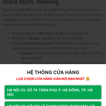
Black Myth: Wukong
Trước khi quyết định có nên nâng cấp PC hay không, việc kiểm tra
cấu hình hiện tại của bạn là rất quan trọng. Hoàng Long Computer sẽ
hướng dẫn bạn cách kiểm tra thông số kỹ thuật của PC hoặc laptop
windows, macos một cách đơn giản:
Nhấn tổ hợp phím
Windows + R
để mở hộp thoại Run.
Nhập lệnh "
dxdiag
" và nhấn Enter hoặc click OK.
Cửa sổ
DirectX Diagnostic Tool
sẽ hiện ra. Tại đây, bạn có
thể xem các thông tin chi tiết về hệ thống của mình:
System
: Chứa thông tin về hệ điều hành, bộ xử lý (CPU),
bộ nhớ (RAM).
Display
: Chứa thông tin về card đồ họa (GPU), bao gồm
tên card, nhà sản xuất, và dung lượng bộ nhớ (VRAM).
HỆ THỐNG CỬA HÀNG
Ngoài công cụ
DirectX Diagnostic Tool
, bạn có thể sử dụng các
LỰA CHỌN CỬA HÀNG GẦN NƠI BẠN NHẤT
phần mềm chuyên dụng để có thêm thông tin chi tiết về phần cứng
của máy tính. Chúng tôi gợi ý một số phần mềm phổ biến và miễn phí
HÀ NỘI (1): SỐ 74 TRẦN PHÚ, P. HÀ ĐÔNG, TP. HÀ
sau:
NỘI
CPU-Z
: Cung cấp thông tin chi tiết về CPU, bo mạch chủ và
RAM.