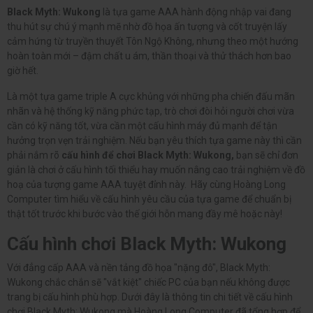
Black Myth: Wukong
là tựa game AAA hành động nhập vai đang
thu hút sự chú ý mạnh mẽ nhờ đồ họa ấn tượng và cốt truyện lấy
cảm hứng từ truyền thuyết Tôn Ngộ Không, nhưng theo một hướng
hoàn toàn mới – đậm chất u ám, thần thoại và thử thách hơn bao
giờ hết.
Là một tựa game triple A cực khủng với những pha chiến đấu mãn
nhãn và hệ thống kỹ năng phức tạp, trò chơi đòi hỏi người chơi vừa
cần có kỹ năng tốt, vừa cần một cấu hình máy đủ mạnh để tận
hưởng trọn vẹn trải nghiệm. Nếu bạn yêu thích tựa game này thì cần
phải nắm rõ
cấu hình để chơi Black Myth: Wukong,
bạn sẽ chỉ đơn
giản là chơi ở cấu hình tối thiểu hay muốn nâng cao trải nghiệm về đồ
hoạ của tượng game AAA tuyệt đỉnh này. Hãy cùng Hoàng Long
Computer tìm hiểu về cấu hình yêu cầu của tựa game để chuẩn bị
thật tốt trước khi bước vào thế giới hỗn mang đầy mê hoặc này!
Cấu hình chơi Black Myth: Wukong
Với đẳng cấp AAA và nền tảng đồ họa "nặng đô", Black Myth:
Wukong chắc chắn sẽ "vắt kiệt" chiếc PC của bạn nếu không được
trang bị cấu hình phù hợp. Dưới đây là thông tin chi tiết về cấu hình
chơi Black Myth: Wukong mà Hoàng Long Computer đã tổng hợp để