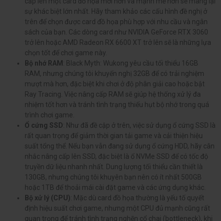
cấp lên một card đồ họa mới hơn và mạnh mẽ hơn sẽ mang lại
sự khác biệt lớn nhất. Hãy tham khảo các cấu hình đề nghị ở
trên để chọn được card đồ họa phù hợp với nhu cầu và ngân
sách của bạn. Các dòng card như NVIDIA GeForce RTX 3060
trở lên hoặc AMD Radeon RX 6600 XT trở lên sẽ là những lựa
chọn tốt để chơi game này.
Bộ nhớ RAM
: Black Myth: Wukong yêu cầu tối thiểu 16GB
RAM, nhưng chúng tôi khuyến nghị 32GB để có trải nghiệm
mượt mà hơn, đặc biệt khi chơi ở độ phân giải cao hoặc bật
Ray Tracing. Việc nâng cấp RAM sẽ giúp hệ thống xử lý đa
nhiệm tốt hơn và tránh tình trạng thiếu hụt bộ nhớ trong quá
trình chơi game.
Ổ cứng SSD
: Như đã đề cập ở trên, việc sử dụng ổ cứng SSD là
rất quan trọng để giảm thời gian tải game và cải thiện hiệu
suất tổng thể. Nếu bạn vẫn đang sử dụng ổ cứng HDD, hãy cân
nhắc nâng cấp lên SSD, đặc biệt là ổ NVMe SSD để có tốc độ
truyền dữ liệu nhanh nhất. Dung lượng tối thiểu cần thiết là
130GB, nhưng chúng tôi khuyên bạn nên có ít nhất 500GB
hoặc 1TB để thoải mái cài đặt game và các ứng dụng khác.
Bộ xử lý (CPU)
: Mặc dù card đồ họa thường là yếu tố quyết
định hiệu suất chơi game, nhưng một CPU đủ mạnh cũng rất
quan trọng để tránh tình trạng nghẽn cổ chai (bottleneck), khi