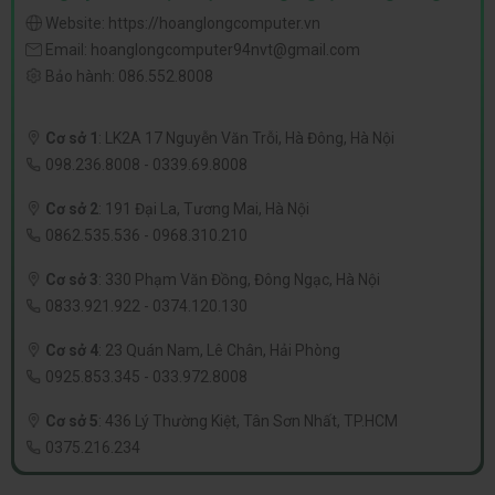
Website:
https://hoanglongcomputer.vn
Email:
hoanglongcomputer94nvt@gmail.com
Bảo hành:
086.552.8008
Cơ sở 1
:
LK2A 17 Nguyễn Văn Trỗi, Hà Đông, Hà Nội
098.236.8008
-
0339.69.8008
Cơ sở 2
:
191 Đại La, Tương Mai, Hà Nội
0862.535.536
-
0968.310.210
Cơ sở 3
:
330 Phạm Văn Đồng, Đông Ngạc, Hà Nội
0833.921.922
-
0374.120.130
Cơ sở 4
:
23 Quán Nam, Lê Chân, Hải Phòng
0925.853.345
-
033.972.8008
Cơ sở 5
:
436 Lý Thường Kiệt, Tân Sơn Nhất, TP.HCM
0375.216.234