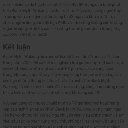
Game Science đã hợp tác chặt chẽ với NVIDIA trong quá trình phát
triển Black Myth: Wukong, do đó trò chơi sẽ tích hợp công nghệ Ray
Tracing và frame generator trong DLSS ngay từ khi ra mắt. Tuy
nhiên, người dùng card đồ họa AMD và Intel cũng không cần lo lắng,
vì game cũng sẽ hỗ trợ các tính năng frame generation tương ứng
của FSR (FSR 3) và XeSS.
Kết luận
Black Myth: Wukong hứa hẹn sẽ là một bom tấn đồ họa và lối chơi
trong năm 2024. Để có thể trải nghiệm tựa game này một cách trọn
vẹn nhất, việc sở hữu một cấu hình PC phù hợp là vô cùng quan
trọng. Hy vọng bài viết này của Hoàng Long Computer đã cung cấp
cho bạn những thông tin hữu ích về cấu hình chơi Black Myth:
Wukong, từ cấu hình tối thiểu đến max setting, cũng như những mẹo
tối ưu hiệu suất và các yếu tố cần lưu ý khi nâng cấp PC.
Nếu bạn đang có nhu cầu build một bộ PC gaming mới hoặc nâng
cấp cấu hình hiện tại để chiến Black Myth: Wukong, đừng ngần ngại
liên hệ với chúng tôi. Với đội ngũ chuyên viên giàu kinh nghiệm và am
hiểu sâu sắc về phần cứng máy tính, chúng tôi sẽ tư vấn và cung cấp
cho bạn những giải pháp tối ưu nhất, giúp bạn có được trải nghiệm