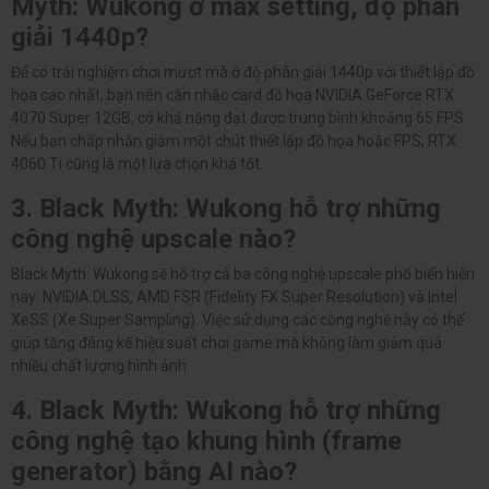
Myth: Wukong ở max setting, độ phân
giải 1440p?
Để có trải nghiệm chơi mượt mà ở độ phân giải 1440p với thiết lập đồ
họa cao nhất, bạn nên cân nhắc card đồ họa NVIDIA GeForce RTX
4070 Super 12GB, có khả năng đạt được trung bình khoảng 65 FPS.
Nếu bạn chấp nhận giảm một chút thiết lập đồ họa hoặc FPS, RTX
4060 Ti cũng là một lựa chọn khá tốt.
3. Black Myth: Wukong hỗ trợ những
công nghệ upscale nào?
Black Myth: Wukong sẽ hỗ trợ cả ba công nghệ upscale phổ biến hiện
nay: NVIDIA DLSS, AMD FSR (Fidelity FX Super Resolution) và Intel
XeSS (Xe Super Sampling). Việc sử dụng các công nghệ này có thể
giúp tăng đáng kể hiệu suất chơi game mà không làm giảm quá
nhiều chất lượng hình ảnh.
4. Black Myth: Wukong hỗ trợ những
công nghệ tạo khung hình (frame
generator) bằng AI nào?