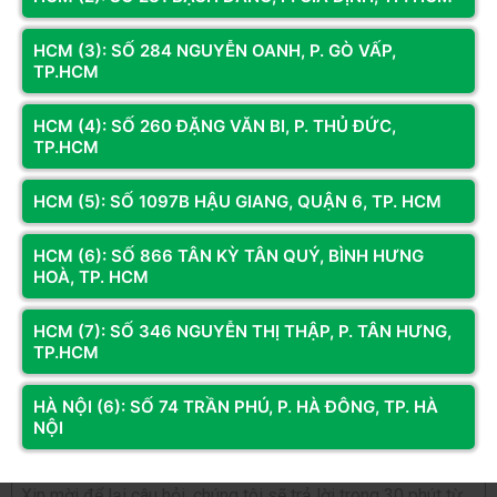
-Dây cáp mạng lớp nhựa bao lõi đồng chống nhiễu, đáp ứng
Đánh giá & Nhận xét về Cáp Mạng, Dây mạng 5M
CAT5 Bấm sẵn 2 đầu
tốt với hệ thống mạng LAN văn phòng, không yêu cầu về mặt
HCM (3): SỐ 284 NGUYỄN OANH, P. GÒ VẤP,
tốc độ.
TP.HCM
0
/5
- Dùng cho mạng nội bộ :máy vi tính , switch, modem wifi, đầu
ghi camera và camera IP
HCM (4): SỐ 260 ĐẶNG VĂN BI, P. THỦ ĐỨC,
0
đánh giá & nhận xét
TP.HCM
- Đầu RJ45 loại tốt
5 sao
Cáp mạng hoạt động rất tốt; không dễ gập gẫy và đặc biệt
4 sao
HCM (5): SỐ 1097B HẬU GIANG, QUẬN 6, TP. HCM
khả năng truyền tín hiệu cực kỳ tốt và ổn định chứ không chập
3 sao
chờn như cáp mạng kém chất lượng trên thị trường khá
HCM (6): SỐ 866 TÂN KỲ TÂN QUÝ, BÌNH HƯNG
2 sao
HOÀ, TP. HCM
1 sao
Bạn đã dùng sản phẩm này?
HCM (7): SỐ 346 NGUYỄN THỊ THẬP, P. TÂN HƯNG,
TP.HCM
Gửi đánh giá của bạn
HÀ NỘI (6): SỐ 74 TRẦN PHÚ, P. HÀ ĐÔNG, TP. HÀ
NỘI
Hỏi và đáp (0 bình luận)