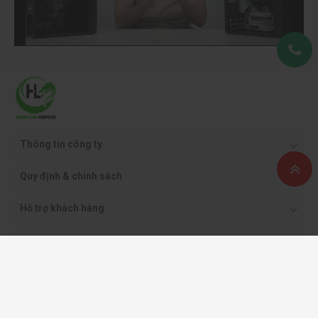
Thông tin công ty
Quy định & chính sách
Hỗ trợ khách hàng
Phương thức thanh toán
Copyright ©2021 CÔNG TY CỔ PHẦN THƯƠNG MẠI DỊCH VỤ VÀ CÔNG NGHỆ