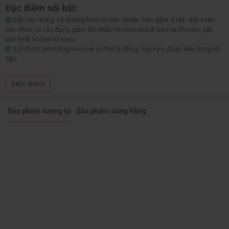
Đặc điểm nổi bật:
Dây cáp mạng có đường kính lõi tiêu chuẩn, bao gồm 4 cặp dây xoắn
vào nhau, có tác dụng giảm độ nhiễu tín hiệu và bớt bức xạ khi nằm gần
các thiết bị điện tử khác.
-Lõi được làm bằng kim loại có thể là đồng, hợp kim, được làm dạng lõi
đặc.
-Dây cáp mạng lớp nhựa bao lõi đồng chống nhiễu, đáp ứng tốt với hệ
thống mạng LAN văn phòng, không yêu cầu về mặt tốc độ.
Xem thêm
Sản phẩm tương tự
Sản phẩm cùng hãng