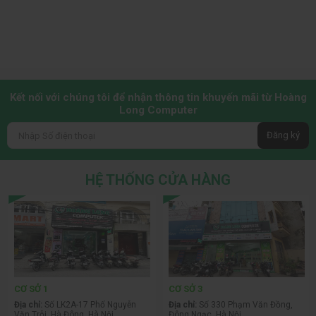
Kết nối với chúng tôi để nhận thông tin khuyến mãi từ Hoàng
Long Computer
Đăng ký
HỆ THỐNG CỬA HÀNG
CƠ SỞ 1
CƠ SỞ 3
Địa chỉ:
Số LK2A-17 Phố Nguyễn
Địa chỉ:
Số 330 Phạm Văn Đồng,
Văn Trỗi, Hà Đông, Hà Nội
Đông Ngạc, Hà Nội