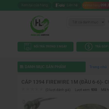
Xem tại cửa hàng
Liên hệ
098.
Mua hàng
ĐỔI TRẢ TRONG 3 NGÀY
TRẢ GÓP 
DANH MỤC SẢN PHẨM
Trang chủ
CÁP 1394 FIREWIRE 1M (ĐẦU 6-6)-
(0 lượt đánh giá)
Lượt xem:
930
Mã h