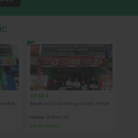
ỐC
CƠ SỞ 6
CƠ SỞ
Sơn Nhất,
Địa chỉ:
Số 231 Bạch Đằng, Gia Định, TP.HCM
Địa chỉ:
Hotline:
0338.415.181
Hotline
Bản đồ chỉ dẫn
Bản đồ 