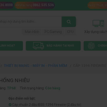
236.8008
0862.535.536
Mua hàng
Kỹ Thuật, 
Màn Hình
PC Gaming
CPU
Xây dựng cấu 
LINH HOẠT
BẢO HÀNH TẠI NHÀ
CHÍNH
THIẾT BỊ MẠNG - MÁY IN - PHẦN MỀM
CÁP 1394 FIREWIRE
 CHỐNG NHIỄU
àng:
TP68
Tình trạng hàng:
Còn hàng
Đặc điểm nổi bật:
Cáp chuẩn 2 đầu IEEE-1394 Firewire (2 đầu to)