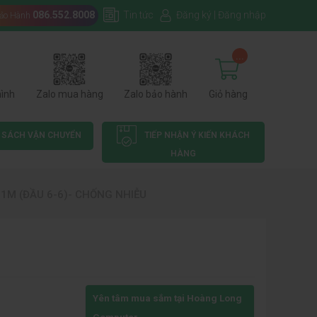
086.552.8008
Tin tức
Đăng ký
|
Đăng nhập
Bảo Hành
...
hình
Zalo mua hàng
Zalo bảo hành
Giỏ hàng
 SÁCH VẬN CHUYỂN
TIẾP NHẬN Ý KIẾN KHÁCH
HÀNG
 1M (ĐẦU 6-6)- CHỐNG NHIỄU
Yên tâm mua sắm tại Hoàng Long