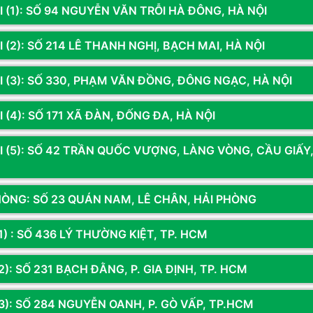
I (1): SỐ 94 NGUYỄN VĂN TRỖI HÀ ĐÔNG, HÀ NỘI
2 sao
 (2): SỐ 214 LÊ THANH NGHỊ, BẠCH MAI, HÀ NỘI
1 sao
I (3): SỐ 330, PHẠM VĂN ĐỒNG, ĐÔNG NGẠC, HÀ NỘI
 (4): SỐ 171 XÃ ĐÀN, ĐỐNG ĐA, HÀ NỘI
ận)
I (5): SỐ 42 TRẦN QUỐC VƯỢNG, LÀNG VÒNG, CẦU GIẤY
HÒNG: SỐ 23 QUÁN NAM, LÊ CHÂN, HẢI PHÒNG
1) : SỐ 436 LÝ THƯỜNG KIỆT, TP. HCM
Sản phẩm đã xem
): SỐ 231 BẠCH ĐẰNG, P. GIA ĐỊNH, TP. HCM
3): SỐ 284 NGUYỄN OANH, P. GÒ VẤP, TP.HCM