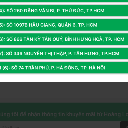
4): SỐ 260 ĐẶNG VĂN BI, P. THỦ ĐỨC, TP.HCM
5): SỐ 1097B HẬU GIANG, QUẬN 6, TP. HCM
6): SỐ 866 TÂN KỲ TÂN QUÝ, BÌNH HƯNG HOÀ, TP. HCM
7): SỐ 346 NGUYỄN THỊ THẬP, P. TÂN HƯNG, TP.HCM
 (6): SỐ 74 TRẦN PHÚ, P. HÀ ĐÔNG, TP. HÀ NỘI
chúng tôi để nhận thông tin khuyến mãi từ Hoàng 