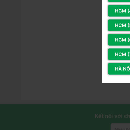
HCM (
HCM (
HCM (
HCM (
HÀ NỘI
Kết nối với 