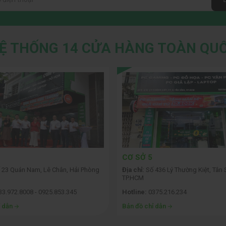
Ệ THỐNG 14 CỬA HÀNG TOÀN QU
CƠ SỞ 5
 23 Quán Nam, Lê Chân, Hải Phòng
Địa chỉ:
Số 436 Lý Thường Kiệt, Tân 
TP.HCM
3.972.8008 - 0925.853.345
Hotline:
0375.216.234
ỉ dẫn
Bản đồ chỉ dẫn