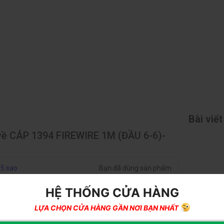
Bài viết
về CÁP 1394 FIREWIRE 1M (ĐẦU 6-6)-
5 sao
Bạn đã dùng sản phẩm
này?
HỆ THỐNG CỬA HÀNG
4 sao
Gửi đánh giá của
LỰA CHỌN CỬA HÀNG GẦN NƠI BẠN NHẤT
bạn
3 sao