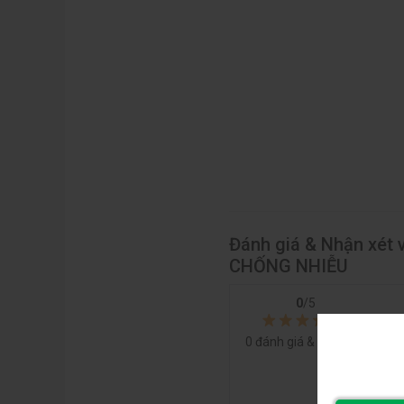
Đánh giá & Nhận xét 
CHỐNG NHIỄU
0
/5
0
đánh giá & nhận xét