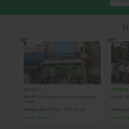
H
CƠ SỞ 3
CƠ SỞ 4
ỗi, Hà
Địa chỉ:
Số 330 Phạm Văn Đồng, Đông Ngạc,
Địa chỉ:
Số
Hà Nội
Hotline:
0833.921.922 - 0374.120.130
Hotline:
03
Bản đồ chỉ dẫn
Bản đồ ch