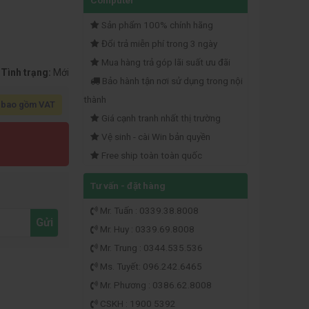
Computer
Sản phẩm 100% chính hãng
Đổi trả miễn phí trong 3 ngày
Mua hàng trả góp lãi suất ưu đãi
Tình trạng:
Mới
Bảo hành tận nơi sử dụng trong nội
thành
 bao gồm VAT
Giá cạnh tranh nhất thị trường
Vệ sinh - cài Win bản quyền
Free ship toàn toàn quốc
Tư vấn - đặt hàng
Mr. Tuấn : 0339.38.8008
Gửi
Mr. Huy : 0339.69.8008
Mr. Trung : 0344.535.536
Ms. Tuyết: 096.242.6465
Mr. Phương : 0386.62.8008
CSKH : 1900 5392