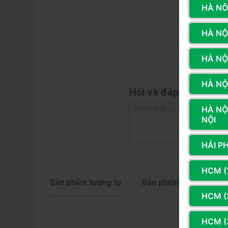
HÀ NÔ
HÀ NỘI
HÀ NỘ
HÀ NỘI
Hỏi và đáp (0 bình lu
HÀ NỘ
NỘI
HẢI P
HCM (
Sản phẩm tương tự
Sản phẩm cùng hãng
HCM (2
HCM (