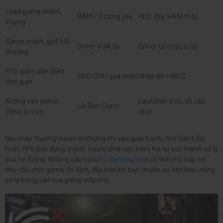
Load game chậm,
RAM / ổ cứng yếu
HDD đầy, RAM thấp
khựng
Game crash, giật bất
Driver VGA lỗi
Driver cũ hoặc bị lỗi
thường
FPS giảm dần theo
CPU/GPU quá nhiệt
Nhiệt độ > 85°C
thời gian
Không vào game,
Launcher treo, lỗi cập
Lỗi Riot Client
client bị treo
nhật
Nếu máy thường xuyên bị khựng khi vào giao tranh, mở client lâu
hoặc FPS dao động mạnh, người chơi nên kiểm tra lại sức mạnh xử lý
của hệ thống. Những cấu hình
PC Gaming Intel
có thể phù hợp với
nhu cầu chơi game ổn định, đặc biệt khi bạn muốn ưu tiên hiệu năng
xử lý trong các tựa game eSports.