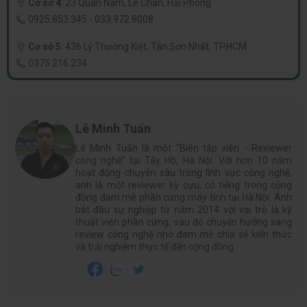
Bảo hành:
086.552.8008
Cơ sở 1
:
LK2A 17 Nguyễn Văn Trỗi, Hà Đông, Hà Nội
098.236.8008
-
0339.69.8008
Cơ sở 2
:
191 Đại La, Tương Mai, Hà Nội
0862.535.536
-
0968.310.210
Cơ sở 3
:
330 Phạm Văn Đồng, Đông Ngạc, Hà Nội
0833.921.922
-
0374.120.130
Cơ sở 4
:
23 Quán Nam, Lê Chân, Hải Phòng
0925.853.345
-
033.972.8008
Cơ sở 5
:
436 Lý Thường Kiệt, Tân Sơn Nhất, TP.HCM
0375.216.234