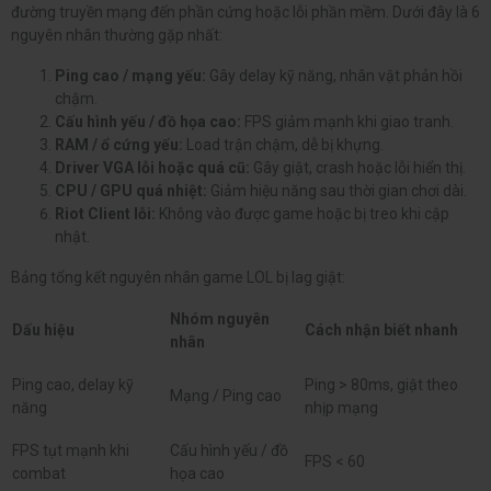
đường truyền mạng đến phần cứng hoặc lỗi phần mềm. Dưới đây là 6
nguyên nhân thường gặp nhất:
Ping cao / mạng yếu:
Gây delay kỹ năng, nhân vật phản hồi
chậm.
Cấu hình yếu / đồ họa cao:
FPS giảm mạnh khi giao tranh.
RAM / ổ cứng yếu:
Load trận chậm, dễ bị khựng.
Driver VGA lỗi hoặc quá cũ:
Gây giật, crash hoặc lỗi hiển thị.
CPU / GPU quá nhiệt:
Giảm hiệu năng sau thời gian chơi dài.
Riot Client lỗi:
Không vào được game hoặc bị treo khi cập
nhật.
Bảng tổng kết nguyên nhân game LOL bị lag giật:
Nhóm nguyên
Dấu hiệu
Cách nhận biết nhanh
nhân
Ping cao, delay kỹ
Ping > 80ms, giật theo
Mạng / Ping cao
năng
nhịp mạng
FPS tụt mạnh khi
Cấu hình yếu / đồ
FPS < 60
combat
họa cao