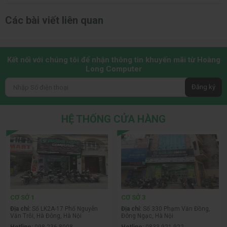
Lê Minh Tuấn
Lê Minh Tuấn là một “Biên tập viên - Reviewer
công nghệ” tại Tây Hồ, Hà Nội. Với hơn 10 năm
hoạt động chuyên sâu trong lĩnh vực công nghệ,
anh là một reviewer kỳ cựu, có tiếng trong cộng
đồng đam mê phần cứng máy tính tại Hà Nội. Anh
bắt đầu sự nghiệp từ năm 2014 với vai trò là kỹ
thuật viên phần cứng, sau đó chuyển hướng sang
review công nghệ nhờ đam mê chia sẻ kiến thức
và trải nghiệm thực tế đến cộng đồng.
Các bài viết liên quan
Kết nối với chúng tôi để nhận thông tin khuyến mãi từ Hoàng
Long Computer
Đăng ký