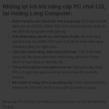
Nên nâng cấp PC nếu thường xuyên vào trận muộn
Nâng cấp PC chơi LOL tại Hoàng
Long Computer
Hoàng Long Computer là đơn vị cung cấp dịch vụ kiểm tra và nâng
cấp PC chơi LOL uy tín, giúp người dùng cải thiện rõ rệt tình trạng giật
lag, tụt FPS và load game chậm. Với kinh nghiệm lâu năm trong lĩnh
vực phần cứng máy tính, chúng tôi mang đến giải pháp nâng cấp tối
ưu theo từng nhu cầu sử dụng thực tế, đảm bảo hiệu năng ổn định
và mượt mà khi chơi game.
Những lợi ích khi nâng cấp PC chơi LOL
tại Hoàng Long Computer:
Kiểm tra và tư vấn chính xác tình trạng máy:
Kỹ thuật viên sẽ
đánh giá chi tiết CPU, RAM, SSD, VGA và hệ thống tản nhiệt để
xác định đúng nguyên nhân gây lag.
Giải pháp nâng cấp tối ưu, tiết kiệm chi phí:
Đề xuất nâng
cấp phù hợp như RAM, SSD hoặc VGA để cải thiện hiệu năng