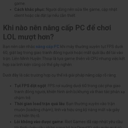
game.
Cách khắc phục:
Người dùng nên sửa file game, cập nhật
client hoặc cài đặt lại nếu cần thiết.
Khi nào nên nâng cấp PC để chơi
LOL mượt hơn?
Bạn nên cân nhắc
nâng cấp PC
khi máy thường xuyên tụt FPS dưới
60, giật lag trong giao tranh đông người hoặc mất quá lâu để tải vào
trận. Liên Minh Huyền Thoại là tựa game thiên về CPU nhưng việc kết
hợp sai linh kiện cũng có thể gây nghẽn.
Dưới đây là các trường hợp cụ thể và giải pháp nâng cấp rõ ràng:
Tụt FPS đột ngột
: FPS rơi xuống dưới 60 trong các pha giao
tranh đông người, khiến hình ảnh bị khựng và thao tác phản xạ
chậm trễ.
Thời gian load trận quá lâu
: Bạn thường xuyên vào trận
muộn (loading chậm), lính và hiệu ứng kỹ năng mất vài giây
mới hiển thị rõ.
Lỗi không vào được game:
Riot Games đã cập nhật yêu cầu
tối thiểu (yêu cầu phần cứng hỗ trợ DirectX), nếu máy quá cũ,