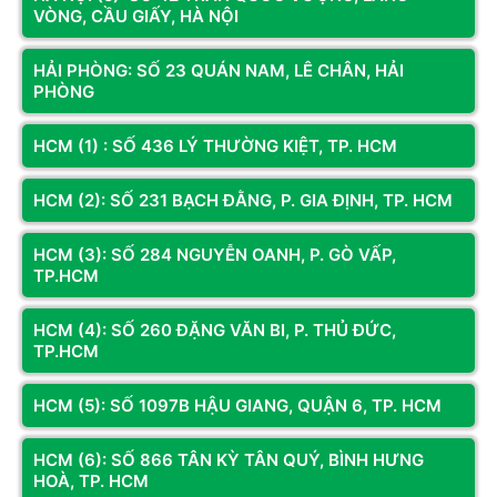
VÒNG, CẦU GIẤY, HÀ NỘI
nhật.
Cách kiểm tra:
Kiểm tra phiên bản driver GPU trong phần
HẢI PHÒNG: SỐ 23 QUÁN NAM, LÊ CHÂN, HẢI
mềm của NVIDIA/AMD, có thể đối chiếu với bản cập nhật mới
PHÒNG
nhất.
Cách khắc phục
: Người dùng nên cập nhật driver mới nhất
HCM (1) : SỐ 436 LÝ THƯỜNG KIỆT, TP. HCM
hoặc cài đặt lại driver sạch.
HCM (2): SỐ 231 BẠCH ĐẰNG, P. GIA ĐỊNH, TP. HCM
HCM (3): SỐ 284 NGUYỄN OANH, P. GÒ VẤP,
TP.HCM
HCM (4): SỐ 260 ĐẶNG VĂN BI, P. THỦ ĐỨC,
TP.HCM
HCM (5): SỐ 1097B HẬU GIANG, QUẬN 6, TP. HCM
HCM (6): SỐ 866 TÂN KỲ TÂN QUÝ, BÌNH HƯNG
HOÀ, TP. HCM