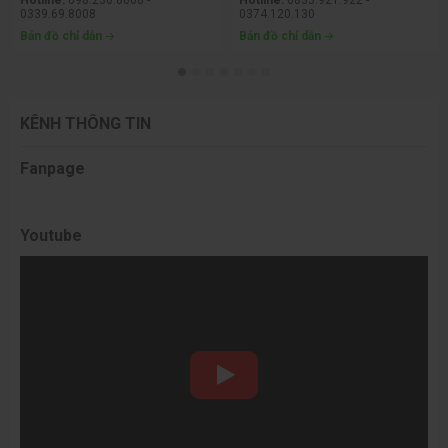
HỆ THỐNG CỬA HÀNG
CƠ SỞ 1
CƠ SỞ 3
Địa chỉ:
Số LK2A-17 Phố Nguyễn
Địa chỉ:
Số 330 Phạm Văn Đồng,
Văn Trỗi, Hà Đông, Hà Nội
Đông Ngạc, Hà Nội
Hotline:
098.236.8008 -
Hotline:
0833.921.922 -
0339.69.8008
0374.120.130
Bản đồ chỉ dẫn
Bản đồ chỉ dẫn
KÊNH THÔNG TIN
Fanpage