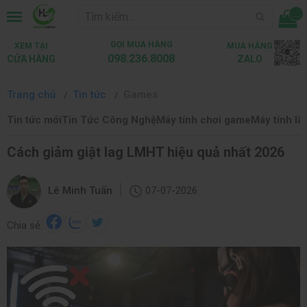
...
GỌI MUA HÀNG
XEM TẠI
MUA HÀNG
098.236.8008
CỬA HÀNG
ZALO
Trang chủ
Tin tức
Games
Tin tức mới
Tin Tức Công Nghệ
Máy tính chơi game
Máy tính là
Cách giảm giật lag LMHT hiệu quả nhất 2026
|
Lê Minh Tuấn
07-07-2026
Chia sẻ: