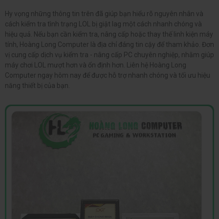
mà không lãng phí ngân sách.
Linh kiện chính hãng, hiệu năng đảm bảo:
Tất cả linh kiện
nâng cấp đều được kiểm định chất lượng, đảm bảo tương
thích và hoạt động ổn định lâu dài.
Tối ưu trải nghiệm chơi game thực tế:
Giúp giảm lag, tăng
FPS, rút ngắn thời gian load trận và cải thiện độ mượt khi
combat.
Bảo hành rõ ràng, hỗ trợ sau nâng cấp:
Chính sách bảo hành
minh bạch, hỗ trợ kỹ thuật trong suốt quá trình sử dụng.
Nâng cấp PC chơi LOL tại Hoàng Long Computer với chế độ bảo hành
rõ ràng
Hy vọng những thông tin trên đã giúp bạn hiểu rõ nguyên nhân và
cách kiểm tra tình trạng LOL bị giật lag một cách nhanh chóng và
hiệu quả. Nếu bạn cần kiểm tra, nâng cấp hoặc thay thế linh kiện máy
tính, Hoàng Long Computer là địa chỉ đáng tin cậy để tham khảo. Đơn
vị cung cấp dịch vụ kiểm tra - nâng cấp PC chuyên nghiệp, nhằm giúp
máy chơi LOL mượt hơn và ổn định hơn. Liên hệ Hoàng Long
Computer ngay hôm nay để được hỗ trợ nhanh chóng và tối ưu hiệu
năng thiết bị của bạn.