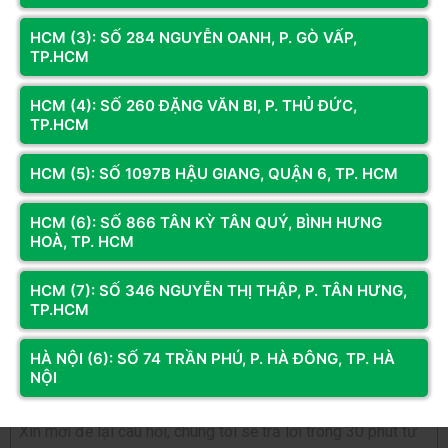
8265/7260/7265 2.4GHZ 5GHZ BLUETOOTH 4.2 +
Windows 7/8 32bit 64bit, Windows 10 64bit,
Hỗ trợ OS:
ANTEN
Windows 11 64bit. Linux
HCM (3): SỐ 284 NGUYỄN OANH, P. GÒ VẤP,
TP.HCM
0
/5
HCM (4): SỐ 260 ĐẶNG VĂN BI, P. THỦ ĐỨC,
0
đánh giá & nhận xét
TP.HCM
5 sao
4 sao
HCM (5): SỐ 1097B HẬU GIANG, QUẬN 6, TP. HCM
3 sao
2 sao
HCM (6): SỐ 866 TÂN KỲ TÂN QUÝ, BÌNH HƯNG
HOÀ, TP. HCM
1 sao
Bạn đã dùng sản phẩm này?
HCM (7): SỐ 346 NGUYỄN THỊ THẬP, P. TÂN HƯNG,
TP.HCM
Gửi đánh giá của bạn
HÀ NỘI (6): SỐ 74 TRẦN PHÚ, P. HÀ ĐÔNG, TP. HÀ
NỘI
Hỏi và đáp (0 bình luận)