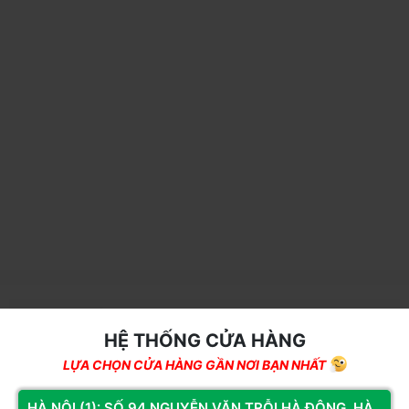
THÔNG SỐ KỸ THUẬT
HỆ THỐNG CỬA HÀNG
Tiêu chuẩn:
802.11 a/b/g/n/ac
LỰA CHỌN CỬA HÀNG GẦN NƠI BẠN NHẤT
Form Factors:
M.2 2230
HÀ NÔI (1): SỐ 94 NGUYỄN VĂN TRỖI HÀ ĐÔNG, HÀ