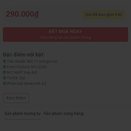
290.000
đ
Giá đã bao gồm VAT
ĐẶT MUA NGAY
Giao hàng tận nơi nhanh chóng
Đặc điểm nổi bật:
Tiêu chuẩn: 802.11 a/b/g/n/ac
Form Factors: M.2 2230
M.2 NGFF Key A/E
TX/RX: 2x2
Phiên bản Bluetooth 4.2
Hỗ trợ MU-MIMO
Dual band: 2.4 GHz / 5 GHz
Xem thêm
Tốc độ 2.4GHz: 300Mbps
Tốc độ 5 GHz: 876Mbps
Sản phẩm tương tự
Sản phẩm cùng hãng