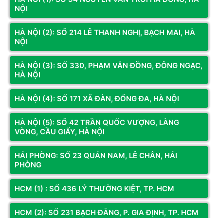
NỘI
M.2 NGFF Key
A/E
HÀ NỘI (2): SỐ 214 LÊ THANH NGHỊ, BẠCH MAI, HÀ
NỘI
TX/RX: 2x2
Phiên bản
HÀ NỘI (3): SỐ 330, PHẠM VĂN ĐỒNG, ĐÔNG NGẠC,
Bluetooth 4.2
HÀ NỘI
Hỗ trợ
MU-MIMO
HÀ NỘI (4): SỐ 171 XÃ ĐÀN, ĐỐNG ĐA, HÀ NỘI
Dual band:
2.4 GHz / 5 GHz
HÀ NỘI (5): SỐ 42 TRẦN QUỐC VƯỢNG, LÀNG
Tốc độ 2.4GHz:
300Mbps
VÒNG, CẦU GIẤY, HÀ NỘI
Tốc độ 5 GHz:
876Mbps
HẢI PHÒNG: SỐ 23 QUÁN NAM, LÊ CHÂN, HẢI
Kích thước:
22 x 30 mm
PHÒNG
Antenna:
8dBi x2 hoặc 12dBi
HCM (1) : SỐ 436 LÝ THƯỜNG KIỆT, TP. HCM
Xem thêm
Interface:
PCIE x1
Đánh giá & Nhận xét về CARD WIFI INTEL AC
HCM (2): SỐ 231 BẠCH ĐẰNG, P. GIA ĐỊNH, TP. HCM