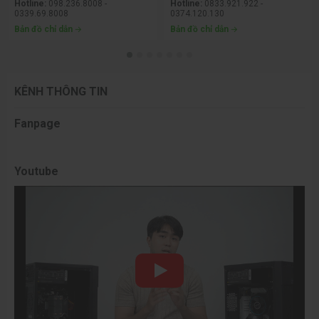
Hotline:
098.236.8008 -
Hotline:
0833.921.922 -
0339.69.8008
0374.120.130
Bản đồ chỉ dẫn
Bản đồ chỉ dẫn
KÊNH THÔNG TIN
Fanpage
Youtube