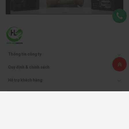
Thông tin công ty
Quy định & chính sách
Hỗ trợ khách hàng
Phương thức thanh toán
Copyright ©2021 CÔNG TY CỔ PHẦN THƯƠNG MẠI DỊCH VỤ VÀ CÔNG NGHỆ
HOÀNG LONG.