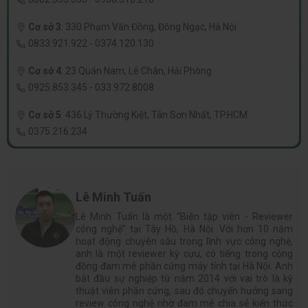
Cơ sở 3
:
330 Phạm Văn Đồng, Đông Ngạc, Hà Nội
0833.921.922
-
0374.120.130
Cơ sở 4
:
23 Quán Nam, Lê Chân, Hải Phòng
0925.853.345
-
033.972.8008
Cơ sở 5
:
436 Lý Thường Kiệt, Tân Sơn Nhất, TP.HCM
0375.216.234
Lê Minh Tuấn
Lê Minh Tuấn là một “Biên tập viên - Reviewer
công nghệ” tại Tây Hồ, Hà Nội. Với hơn 10 năm
hoạt động chuyên sâu trong lĩnh vực công nghệ,
anh là một reviewer kỳ cựu, có tiếng trong cộng
đồng đam mê phần cứng máy tính tại Hà Nội. Anh
bắt đầu sự nghiệp từ năm 2014 với vai trò là kỹ
thuật viên phần cứng, sau đó chuyển hướng sang
review công nghệ nhờ đam mê chia sẻ kiến thức