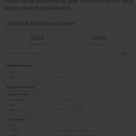
15900K có thể là một mẫu kỹ thuật ban đầu, có vẻ như đã bị
xác định nhầm trong Geekbench.