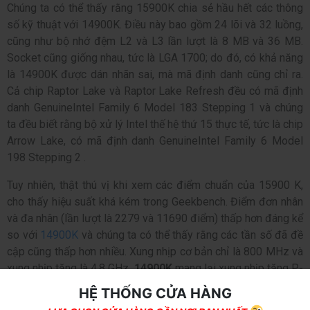
Chúng ta có thể thấy rằng 15900K chia sẻ hầu hết các thông
số kỹ thuật với 14900K. Điều này bao gồm 24 lõi và 32 luồng,
cũng như bộ nhớ đệm L2 và L3 lần lượt là 8 MB và 36 MB.
Socket cũng giống nhau, tức là LGA 1700; do đó, có khả năng
là 14900K được dán nhãn sai, mà mã định danh cũng chỉ ra.
Cả chip Raptor Lake và Raptor Lake Refresh đều có mã định
danh GenuineIntel Family 6 Model 183 Stepping 1 và chúng
ta đều biết rằng bộ xử lý Intel thế hệ thứ 15 thực tế, tức là chip
Arrow Lake, có mã định danh GenuineIntel Family 6 Model
198 Stepping 2 .
Tuy nhiên, thật thú vị khi xem các điểm chuẩn của 15900 K,
cho thấy hiệu suất khá kém trong Geekbench. Điểm đơn nhân
và đa nhân (lần lượt là 2279 và 11690 điểm) thấp hơn đáng kể
so với
14900K
và chúng ta có thể thấy rằng các tần số đã đề
cập cũng thấp hơn nhiều. Xung nhịp cơ bản chỉ là 800 MHz và
xung nhịp tăng là 4,8 GHz.
14900K
mang lại xung nhịp tăng P-
Core là 5,8 GHz và đạt gần 3.000 điểm trong các bài kiểm tra
HỆ THỐNG CỬA HÀNG
đơn nhân và 20.000 điểm trong các bài kiểm tra đa nhân trong