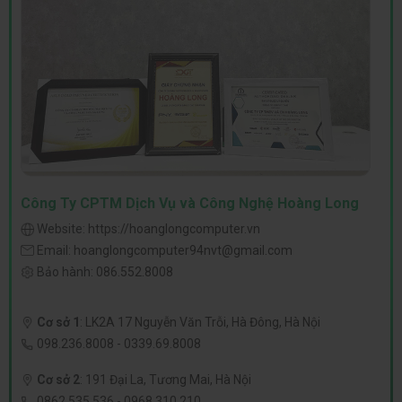
Công Ty CPTM Dịch Vụ và Công Nghệ Hoàng Long
Website:
https://hoanglongcomputer.vn
Email:
hoanglongcomputer94nvt@gmail.com
Bảo hành:
086.552.8008
Cơ sở 1
:
LK2A 17 Nguyễn Văn Trỗi, Hà Đông, Hà Nội
098.236.8008
-
0339.69.8008
Cơ sở 2
:
191 Đại La, Tương Mai, Hà Nội
0862.535.536
-
0968.310.210