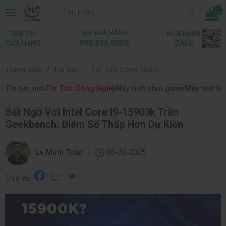
...
GỌI MUA HÀNG
XEM TẠI
MUA HÀNG
098.236.8008
CỬA HÀNG
ZALO
Trang chủ
Tin tức
Tin Tức Công Nghệ
Tin tức mới
Tin Tức Công Nghệ
Máy tính chơi game
Máy tính là
Bất Ngờ Với Intel Core I9-15900k Trên
Geekbench: Điểm Số Thấp Hơn Dự Kiến
|
Lê Minh Tuấn
08-02-2025
Chia sẻ: