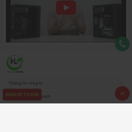
Thông tin công ty
ĐĂNG KÝ TƯ VẤN
Quy định & chính sách
Hỗ trợ khách hàng
Phương thức thanh toán