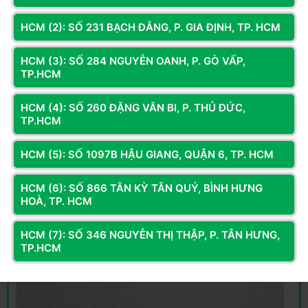
Bộ xử lý đã được thử nghiệm trên
bo mạch chủ B760
từ một
công ty Trung Quốc có tên là JGINYUE. Đây là bo mạch chủ
HCM (2): SỐ 231 BẠCH ĐẰNG, P. GIA ĐỊNH, TP. HCM
JGINYUE B760I Snow Dream, tự hào với hệ số dạng ITX và ổ
cắm LGA 1700. Đó là tất cả những gì bạn cần biết về điểm
HCM (3): SỐ 284 NGUYỄN OANH, P. GÒ VẤP,
chuẩn này. Vì vậy, đừng hy vọng nhiều vào việc thấy một loạt
TP.HCM
bộ xử lý Intel khác ngay bây giờ, vì Intel sẽ không ra mắt cái
gọi là họ '15000', trên thực tế, đó là Core Ultra Series 2.
HCM (4): SỐ 260 ĐẶNG VĂN BI, P. THỦ ĐỨC,
TP.HCM
Nguồn tin tức: BenchLeaks
HCM (5): SỐ 1097B HẬU GIANG, QUẬN 6, TP. HCM
TOP CÁC CPU INTEL CORE I9 GIÁ TỐT CHẤT LƯỢNG TẠI
HOÀNG LONG COMPUTER:
HCM (6): SỐ 866 TÂN KỲ TÂN QUÝ, BÌNH HƯNG
HOÀ, TP. HCM
HCM (7): SỐ 346 NGUYỄN THỊ THẬP, P. TÂN HƯNG,
TP.HCM