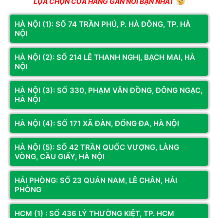
LỰA CHỌN CỬA HÀNG GẦN NƠI BẠN NHẤT
Geekbench 6.
HÀ NỘI (1): SỐ 74 TRẦN PHÚ, P. HÀ ĐÔNG, TP. HÀ
NỘI
HÀ NỘI (2): SỐ 214 LÊ THANH NGHỊ, BẠCH MAI, HÀ
NỘI
HÀ NỘI (3): SỐ 330, PHẠM VĂN ĐỒNG, ĐÔNG NGẠC,
HÀ NỘI
HÀ NỘI (4): SỐ 171 XÃ ĐÀN, ĐỐNG ĐA, HÀ NỘI
HÀ NỘI (5): SỐ 42 TRẦN QUỐC VƯỢNG, LÀNG
VÒNG, CẦU GIẤY, HÀ NỘI
HẢI PHÒNG: SỐ 23 QUÁN NAM, LÊ CHÂN, HẢI
PHÒNG
HCM (1) : SỐ 436 LÝ THƯỜNG KIỆT, TP. HCM