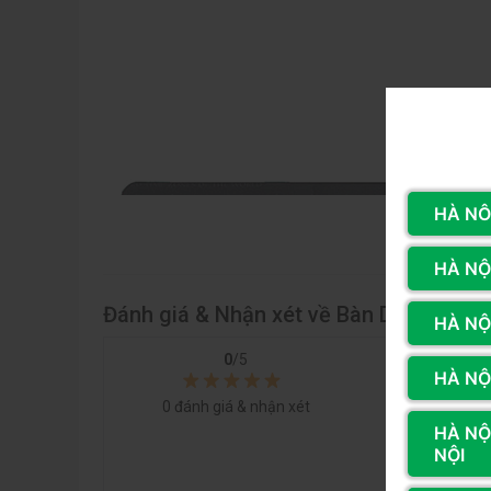
HÀ NÔ
X
HÀ NỘI
Đánh giá & Nhận xét về Bàn Di Chuột 
HÀ NỘ
0
/5
5 sao
HÀ NỘI
4 sao
0
đánh giá & nhận xét
3 sao
HÀ NỘ
NỘI
2 sao