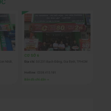
ỐC
CƠ SỞ 6
CƠ SỞ
Sơn Nhất,
Địa chỉ:
Số 231 Bạch Đằng, Gia Định, TP.HCM
Địa chỉ:
Hotline:
0338.415.181
Hotline
Bản đồ chỉ dẫn
Bản đồ 