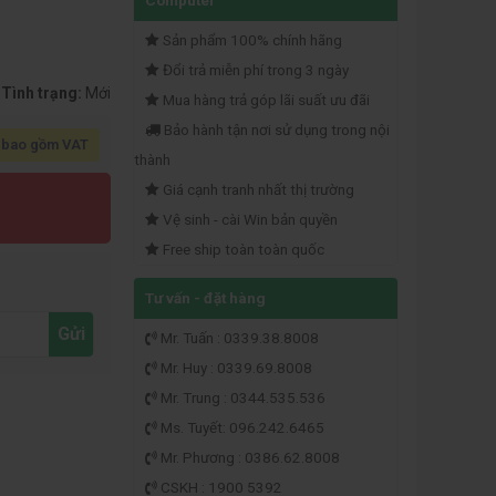
Computer
Sản phẩm 100% chính hãng
Đổi trả miễn phí trong 3 ngày
Tình trạng:
Mới
Mua hàng trả góp lãi suất ưu đãi
Bảo hành tận nơi sử dụng trong nội
 bao gồm VAT
thành
Giá cạnh tranh nhất thị trường
Vệ sinh - cài Win bản quyền
Free ship toàn toàn quốc
Tư vấn - đặt hàng
Gửi
Mr. Tuấn : 0339.38.8008
Mr. Huy : 0339.69.8008
Mr. Trung : 0344.535.536
Ms. Tuyết: 096.242.6465
Mr. Phương : 0386.62.8008
CSKH : 1900 5392