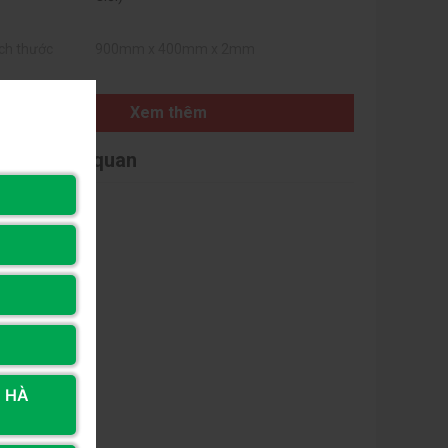
ích thước
900mm x 400mm x 2mm
Xem thêm
i viết liên quan
, HÀ