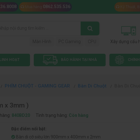
236.8008
0862.535.536
Mua hàng
Kỹ Thuật, 
Màn Hình
PC Gaming
CPU
Xây dựng cấu 
LINH HOẠT
BẢO HÀNH TẠI NHÀ
CHÍNH
PHÍM CHUỘT - GAMING GEAR
Bàn Di Chuột
Bàn Di Chu
m x 3mm )
hàng:
840BD20
Tình trạng hàng:
Còn hàng
Đặc điểm nổi bật:
Bàn di cỡ siêu lớn 900mm x 400mm x 2mm