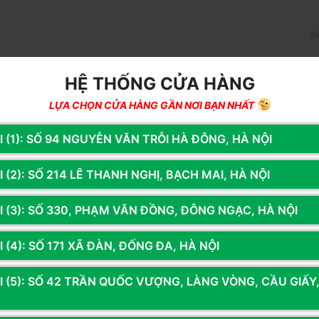
K
HỆ THỐNG CỬA HÀNG
LỰA CHỌN CỬA HÀNG GẦN NƠI BẠN NHẤT
Bà
I (1): SỐ 94 NGUYỄN VĂN TRỖI HÀ ĐÔNG, HÀ NỘI
em thêm
 (2): SỐ 214 LÊ THANH NGHỊ, BẠCH MAI, HÀ NỘI
khổ lớn (800mm x 300mm x 3mm )
I (3): SỐ 330, PHẠM VĂN ĐỒNG, ĐÔNG NGẠC, HÀ NỘI
Bạn đã dùng sản phẩm này?
 (4): SỐ 171 XÃ ĐÀN, ĐỐNG ĐA, HÀ NỘI
Gửi đánh giá của bạn
I (5): SỐ 42 TRẦN QUỐC VƯỢNG, LÀNG VÒNG, CẦU GIẤY