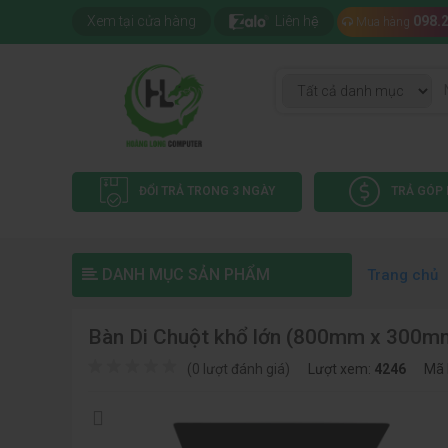
Xem tại cửa hàng
Liên hệ
098.
Mua hàng
ĐỔI TRẢ TRONG 3 NGÀY
TRẢ GÓP 
DANH MỤC SẢN PHẨM
Trang chủ
Bàn Di Chuột khổ lớn (800mm x 300m
(0 lượt đánh giá)
Lượt xem:
4246
Mã 