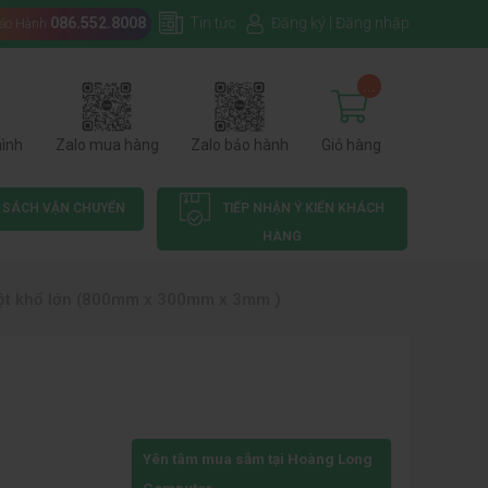
086.552.8008
Tin tức
Đăng ký
|
Đăng nhập
Bảo Hành
...
hình
Zalo mua hàng
Zalo bảo hành
Giỏ hàng
 SÁCH VẬN CHUYỂN
TIẾP NHẬN Ý KIẾN KHÁCH
HÀNG
ột khổ lớn (800mm x 300mm x 3mm )
Yên tâm mua sắm tại Hoàng Long