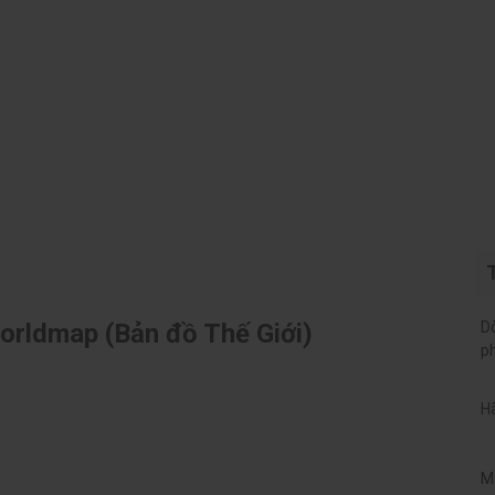
orldmap (Bản đồ Thế Giới)
D
p
H
M