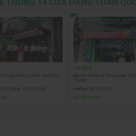
Ệ THỐNG 14 CỬA HÀNG TOÀN QU
CƠ SỞ 5
 23 Quán Nam, Lê Chân, Hải Phòng
Địa chỉ:
Số 436 Lý Thường Kiệt, Tân 
TP.HCM
3.972.8008 - 0925.853.345
Hotline:
0375.216.234
ỉ dẫn
Bản đồ chỉ dẫn