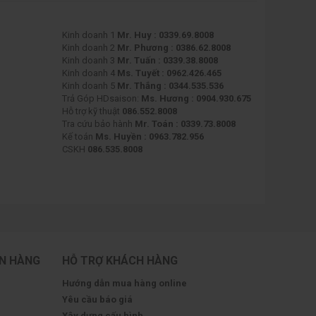
Kinh doanh 1
Mr. Huy : 0339.69.8008
Kinh doanh 2
Mr. Phương : 0386.62.8008
Kinh doanh 3
Mr. Tuấn : 0339.38.8008
Kinh doanh 4
Ms. Tuyết : 0962.426.465
Kinh doanh 5
Mr. Thắng : 0344.535.536
Trả Góp HDsaison:
Ms. Hương : 0904.930.675
Hỗ trợ kỹ thuật
086.552.8008
Tra cứu bảo hành
Mr. Toán : 0339.73.8008
Kế toán
Ms. Huyền : 0963.782.956
CSKH
086.535.8008
ÁN HÀNG
HỖ TRỢ KHÁCH HÀNG
Hướng dẫn mua hàng online
Yêu cầu báo giá
Xây dựng cấu hình