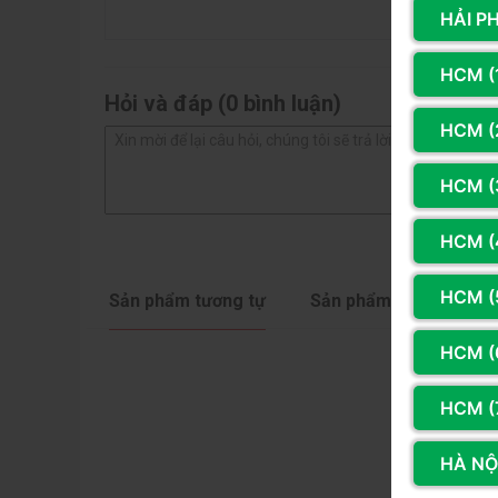
1 sao
HẢI P
HCM (
Hỏi và đáp (0 bình luận)
HCM (2
HCM (
HCM (
HCM (
Sản phẩm tương tự
Sản phẩm cùng hãng
Bề mặt in hình bản đồ thế giớ cực đẹp Bo viền chốn
HCM (
HCM (
HÀ NỘI