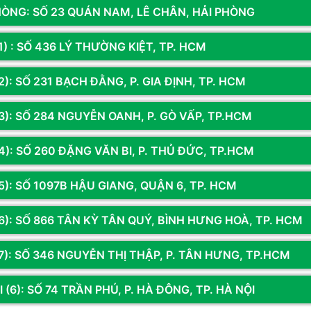
HÒNG: SỐ 23 QUÁN NAM, LÊ CHÂN, HẢI PHÒNG
1) : SỐ 436 LÝ THƯỜNG KIỆT, TP. HCM
): SỐ 231 BẠCH ĐẰNG, P. GIA ĐỊNH, TP. HCM
3): SỐ 284 NGUYỄN OANH, P. GÒ VẤP, TP.HCM
4): SỐ 260 ĐẶNG VĂN BI, P. THỦ ĐỨC, TP.HCM
5): SỐ 1097B HẬU GIANG, QUẬN 6, TP. HCM
Sản phẩm đã xem
g quăn mép Tương thích tốt với tất cả các loại chuột
6): SỐ 866 TÂN KỲ TÂN QUÝ, BÌNH HƯNG HOÀ, TP. HCM
7): SỐ 346 NGUYỄN THỊ THẬP, P. TÂN HƯNG, TP.HCM
 (6): SỐ 74 TRẦN PHÚ, P. HÀ ĐÔNG, TP. HÀ NỘI