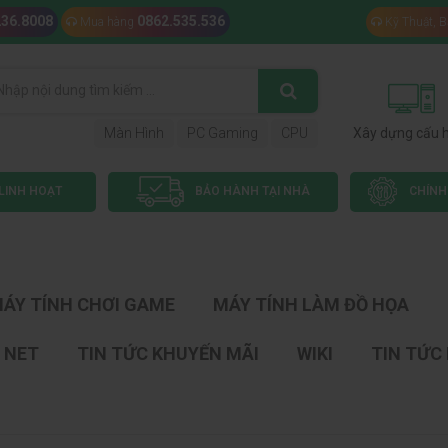
236.8008
0862.535.536
Mua hàng
Kỹ Thuật, 
Màn Hình
PC Gaming
CPU
Xây dựng cấu 
LINH HOẠT
BẢO HÀNH TẠI NHÀ
CHÍNH
ÁY TÍNH CHƠI GAME
MÁY TÍNH LÀM ĐỒ HỌA
 NET
TIN TỨC KHUYẾN MÃI
WIKI
TIN TỨC 