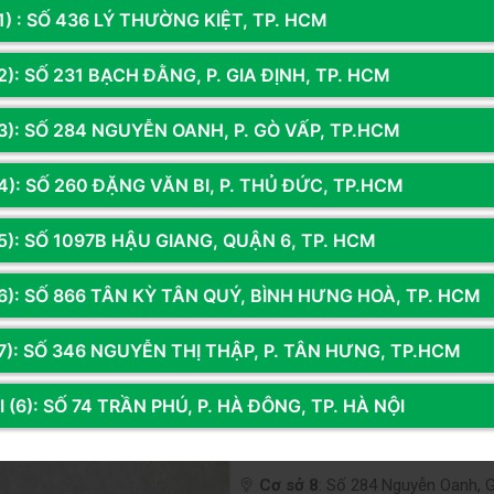
1) : SỐ 436 LÝ THƯỜNG KIỆT, TP. HCM
Cơ sở 1
:
LK2A 17 Nguyễn Văn Tr
): SỐ 231 BẠCH ĐẰNG, P. GIA ĐỊNH, TP. HCM
098.236.8008
-
0339.69.8008
3): SỐ 284 NGUYỄN OANH, P. GÒ VẤP, TP.HCM
Cơ sở 3
:
330 Phạm Văn Đồng, Đ
0833.921.922
-
0374.120.130
4): SỐ 260 ĐẶNG VĂN BI, P. THỦ ĐỨC, TP.HCM
 và Công Nghệ Hoàng Long
Cơ sở 4
:
23 Quán Nam, Lê Chân,
0925.853.345
-
033.972.8008
gcomputer.vn
5): SỐ 1097B HẬU GIANG, QUẬN 6, TP. HCM
94nvt@gmail.com
Cơ sở 5
:
436 Lý Thường Kiệt, T
6): SỐ 866 TÂN KỲ TÂN QUÝ, BÌNH HƯNG HOÀ, TP. HCM
0375.216.234
Cơ sở 6
:
Số 231 Bạch Đằng, Gia
7): SỐ 346 NGUYỄN THỊ THẬP, P. TÂN HƯNG, TP.HCM
0338.415.181
 (6): SỐ 74 TRẦN PHÚ, P. HÀ ĐÔNG, TP. HÀ NỘI
Cơ sở 7
:
Số 171 Xã Đàn, Đống Đ
0342.792.909
Cơ sở 8
:
Số 284 Nguyễn Oanh, 