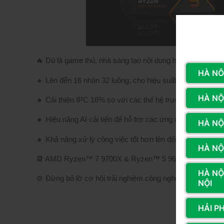
🔥 Dù là game thủ, nhà sáng tạo nội dung hay người đam
HÀ NÔ
🔸 Lên đến 16 nhân 32 luồng, cho hiệu suất đa nhiệm vượt
HÀ NỘI
🔸 Cải thiện IPC 16% so với các thế hệ trước, đảm bảo x
🔸 Hiệu năng AI cải tiến để hỗ trợ các ứng dụng và trải n
HÀ NỘ
🔸 Khả năng xử lý công việc tốt hơn lên đến 21%.
HÀ NỘI
📆 AMD Ryzen™ 7 9700X & Ryzen™ 5 9600X sẽ chính thứ
HÀ NỘ
💢 Đừng bỏ lỡ cơ hội trải nghiệm công nghệ tiên tiến nhất!
NỘI
HẢI P