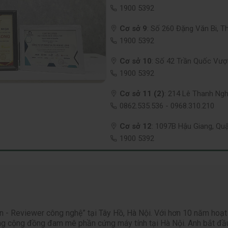
1900 5392
Cơ sở 9
:
Số 260 Đặng Văn Bi, T
1900 5392
Cơ sở 10
:
Số 42 Trần Quốc Vượn
1900 5392
Cơ sở 11 (2)
:
214 Lê Thanh Nghị
0862.535.536
-
0968.310.210
Cơ sở 12
:
1097B Hậu Giang, Quậ
1900 5392
n - Reviewer công nghệ” tại Tây Hồ, Hà Nội. Với hơn 10 năm hoạt
ong cộng đồng đam mê phần cứng máy tính tại Hà Nội. Anh bắt đầu 