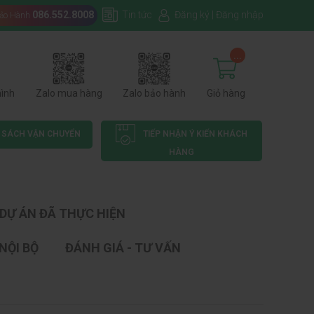
086.552.8008
Tin tức
Đăng ký
|
Đăng nhập
Bảo Hành
...
hình
Zalo mua hàng
Zalo bảo hành
Giỏ hàng
 SÁCH VẬN CHUYỂN
TIẾP NHẬN Ý KIẾN KHÁCH
HÀNG
DỰ ÁN ĐÃ THỰC HIỆN
NỘI BỘ
ĐÁNH GIÁ - TƯ VẤN