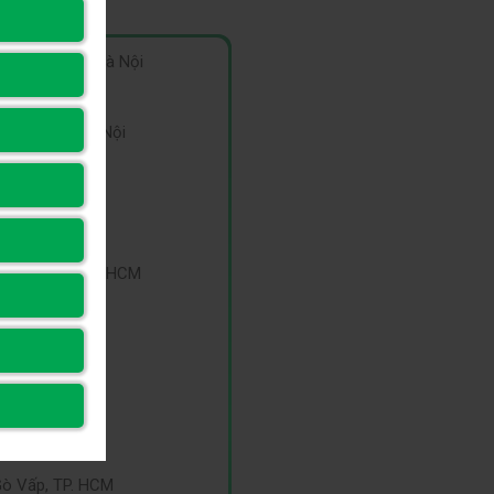
ỗi, Hà Đông, Hà Nội
ông Ngạc, Hà Nội
 Hải Phòng
ân Sơn Nhất, TP.HCM
 Định, TP.HCM
a, Hà Nội
Gò Vấp, TP. HCM