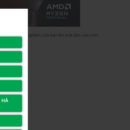
á sẽ nâng trải nghiệm của bạn lên một tầm cao mới:
, HÀ