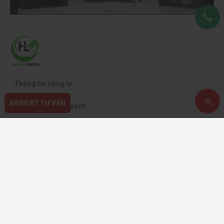
Thông tin công ty
ĐĂNG KÝ TƯ VẤN
Quy định & chính sách
Hỗ trợ khách hàng
Phương thức thanh toán
Copyright ©2021 CÔNG TY CỔ PHẦN THƯƠNG MẠI DỊCH VỤ VÀ CÔNG NGHỆ
HOÀNG LONG.
Giấy phép kinh doanh: 0108562413 - do sở KH & ĐT TP. Hà Nội cấp