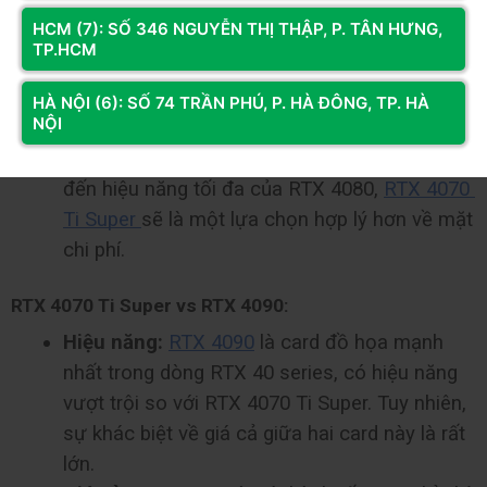
so với 
RTX 4070 Ti Super
. Tuy nhiên, sự khác 
HCM (7): SỐ 346 NGUYỄN THỊ THẬP, P. TÂN HƯNG,
biệt về hiệu năng giữa hai card này không quá 
TP.HCM
lớn, đặc biệt là khi chơi game ở độ phân giải 
1440p.
HÀ NỘI (6): SỐ 74 TRẦN PHÚ, P. HÀ ĐÔNG, TP. HÀ
NỘI
Giá cả:
RTX 4080 
có giá cao hơn đáng kể so 
với RTX 4070 Ti Super. Nếu bạn không cần 
đến hiệu năng tối đa của RTX 4080, 
RTX 4070 
Ti Super 
sẽ là một lựa chọn hợp lý hơn về mặt 
chi phí.
RTX 4070 Ti Super vs RTX 4090:
Hiệu năng:
RTX 4090
 là card đồ họa mạnh 
nhất trong dòng RTX 40 series, có hiệu năng 
vượt trội so với RTX 4070 Ti Super. Tuy nhiên, 
sự khác biệt về giá cả giữa hai card này là rất 
lớn.