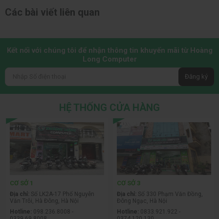
Các bài viết liên quan
Kết nối với chúng tôi để nhận thông tin khuyến mãi từ Hoàng
Long Computer
Đăng ký
HỆ THỐNG CỬA HÀNG
CƠ SỞ 1
CƠ SỞ 3
Địa chỉ:
Số LK2A-17 Phố Nguyễn
Địa chỉ:
Số 330 Phạm Văn Đồng,
Văn Trỗi, Hà Đông, Hà Nội
Đông Ngạc, Hà Nội
Hotline:
098.236.8008 -
Hotline:
0833.921.922 -
0339.69.8008
0374.120.130