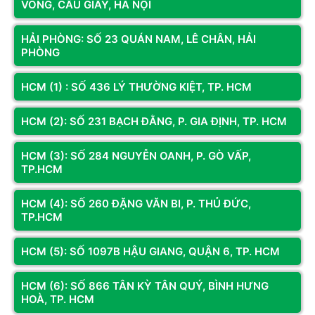
VÒNG, CẦU GIẤY, HÀ NỘI
Hiệu năng:
Hiệu năng RTX 4070 Ti Super 
HẢI PHÒNG: SỐ 23 QUÁN NAM, LÊ CHÂN, HẢI
16GB 
cao hơn đáng kể so với
 RTX 4070
. Điều 
PHÒNG
này là do sự khác biệt về số lượng CUDA 
Cores, tốc độ xung nhịp và bộ nhớ VRAM. 
HCM (1) : SỐ 436 LÝ THƯỜNG KIỆT, TP. HCM
RTX 4070 Ti Super sẽ mang đến trải nghiệm 
chơi game mượt mà hơn ở các cài đặt đồ họa 
HCM (2): SỐ 231 BẠCH ĐẰNG, P. GIA ĐỊNH, TP. HCM
cao và độ phân giải cao hơn.
HCM (3): SỐ 284 NGUYỄN OANH, P. GÒ VẤP,
Giá cả:
RTX 4070 Ti Super
 thường có giá cao 
TP.HCM
hơn so với RTX 4070. Tuy nhiên, với hiệu năng 
vượt trội, card này phù hợp với những người 
HCM (4): SỐ 260 ĐẶNG VĂN BI, P. THỦ ĐỨC,
TP.HCM
dùng có nhu cầu cao về đồ họa và sẵn sàng 
đầu tư.
HCM (5): SỐ 1097B HẬU GIANG, QUẬN 6, TP. HCM
RTX 4070 Ti Super vs RTX 4080:
HCM (6): SỐ 866 TÂN KỲ TÂN QUÝ, BÌNH HƯNG
Hiệu năng:
RTX 4080 
có hiệu năng cao hơn 
HOÀ, TP. HCM