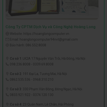
Công Ty CPTM Dịch Vụ và Công Nghệ Hoàng Long
Website:
https://hoanglongcomputer.vn
Email:
hoanglongcomputer94nvt@gmail.com
Bảo hành:
086.552.8008
Cơ sở 1
:
LK2A 17 Nguyễn Văn Trỗi, Hà Đông, Hà Nội
098.236.8008
-
0339.69.8008
Cơ sở 2
:
191 Đại La, Tương Mai, Hà Nội
0862.535.536
-
0968.310.210
Cơ sở 3
:
330 Phạm Văn Đồng, Đông Ngạc, Hà Nội
0833.921.922
-
0374.120.130
Cơ sở 4
:
23 Quán Nam, Lê Chân, Hải Phòng