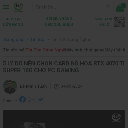
...
GỌI MUA HÀNG
XEM TẠI
MUA HÀNG
098.236.8008
CỬA HÀNG
ZALO
Trang chủ
Tin tức
Tin Tức Công Nghệ
Tin tức mới
Tin Tức Công Nghệ
Máy tính chơi game
Máy tính là
5 LÝ DO NÊN CHỌN CARD ĐỒ HỌA RTX 4070 TI
SUPER 16G CHO PC GAMING
|
Lê Minh Tuấn
04-09-2024
Chia sẻ: