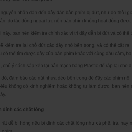
nguyên nhân dẫn đến dây dẫn bàn phím bị đứt, như do thời gi
cắn, do tác động ngoại lực nên bàn phím không hoạt động được.
i này, bạn nên kiểm tra chính xác vị trí dây dẫn bị đứt và có thể t
ể kiểm tra lại chỗ đứt các dây nhỏ bên trong, và có thể cắt ra,
 có thể tìm được dây của bàn phím khác với cùng đầu cắm, bạn 
, chú ý cách sắp xếp lại bản mạch bằng Plastic để ráp lại cho đ
đó, đảm bảo các nút nhựa dẻo bên trong để đẩy các phím nổi 
. Nếu không có kinh nghiệm hoặc không tự làm được, bạn nên 
ày. 
 dính các chất lỏng
rất dễ bị hỏng nếu bị dính các chất lỏng như cà phê, trà, hay n
 phím. 