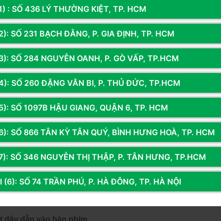
phím không gõ được 
1) : SỐ 436 LÝ THƯỜNG KIỆT, TP. HCM
t trong những lỗi phổ biến bạn có thể gặp trong quá trình sử d
): SỐ 231 BẠCH ĐẰNG, P. GIA ĐỊNH, TP. HCM
thấy bàn phím máy tính của bạn không gõ được, hãy kiểm tra 
3): SỐ 284 NGUYỄN OANH, P. GÒ VẤP, TP.HCM
thể dễ dàng tìm ra giải pháp khắc phục. 
4): SỐ 260 ĐẶNG VĂN BI, P. THỦ ĐỨC, TP.HCM
, bạn có thể xem mình đã bật Numlock chưa bằng cách kiểm tr
 “NumLock” bật đèn xanh để có thể tiếp tục gõ chữ trên bàn phí
5): SỐ 1097B HẬU GIANG, QUẬN 6, TP. HCM
 đó, bạn cũng cần kiểm tra cổng kết nối của bàn phím xem có 
6): SỐ 866 TÂN KỲ TÂN QUÝ, BÌNH HƯNG HOÀ, TP. HCM
rời, bạn có thể sẽ cần sử dụng bluetooth hoặc dây để kết nối. 
của bạn sẽ có thể hỗ trợ khắc phục lỗi này. 
7): SỐ 346 NGUYỄN THỊ THẬP, P. TÂN HƯNG, TP.HCM
 đó, những lỗi khác cũng có thể khiến bàn phím không gõ đượ
áy của bàn phím hoặc có vật cản. Để khắc phục tình trạng này
 (6): SỐ 74 TRẦN PHÚ, P. HÀ ĐÔNG, TP. HÀ NỘI
c bạn có thể mang đến bảo dưỡng tại các cửa hàng. 
đứt dây dẫn vào bàn phím