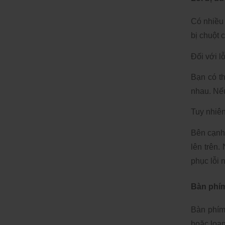
Có nhiều 
bị chuột 
Đối với lỗ
Bạn có th
nhau. Nếu
Tuy nhiên
Bên cạnh 
lên trên
phục lỗi n
Bàn phím
Bàn phím 
hoặc loạn