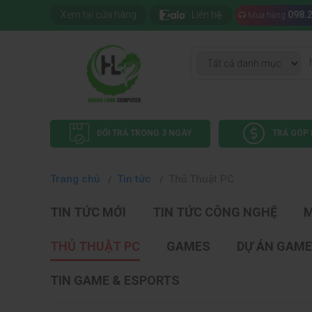
Xem tại cửa hàng
Liên hệ
098.
Mua hàng
ĐỔI TRẢ TRONG 3 NGÀY
TRẢ GÓP 
Trang chủ
Tin tức
Thủ Thuật PC
TIN TỨC MỚI
TIN TỨC CÔNG NGHỆ
M
THỦ THUẬT PC
GAMES
DỰ ÁN GAME
TIN GAME & ESPORTS