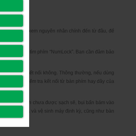
ụng bàn phím. 
tổng quan để xem nguyên nhân chính đến từ đâu, để 
a bàn phím và tìm phím “NumLock”. Bạn cần đảm bảo 
m. 
bị lỏng dây kết nối không. Thông thường, nếu dùng 
Do đó, việc kiểm tra kết nối từ bàn phím hay dây của 
c, như vệ sinh chưa được sạch sẽ, bụi bẩn bám vào 
, hãy kiểm tra và vệ sinh máy định kỳ, cũng như bàn 