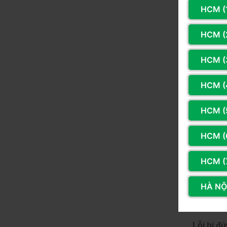
Lỗi bàn 
HCM (
Đây là mộ
HCM (2
Nếu bạn 
HCM (
từ đó có 
HCM (
Đầu tiên
rằng phím
HCM (
Bên cạnh
HCM (
bàn phím 
máy tính 
HCM (
Thêm vào
các khe m
HÀ NỘI
phím hoặ
Lỗi bị 