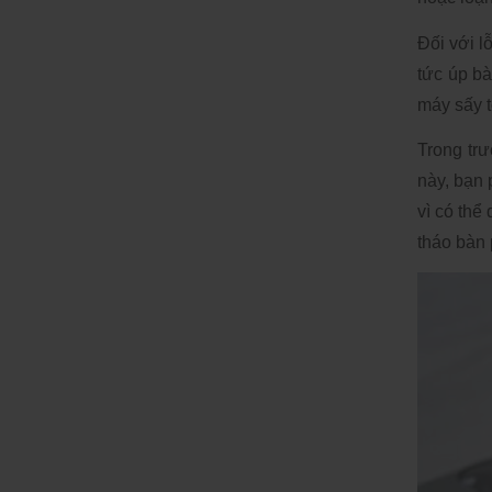
Đối với l
tức úp bà
máy sấy t
Trong tr
này, bạn 
vì có thể
tháo bàn 