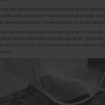
ỗi này, bạn nên kiểm tra xem lượng chất lỏng đổ ít hay nhiều để
n phím xuống để giúp nước nhanh chóng thoát ra ngoài, sau đ
óc để hong khô hết nước còn đọng lại trong các kẽ trên bàn phí
ường hợp nước bị đổ nhiều, bên trong bàn phím có thể bị ẩm 
phải rút dây bàn phím ra khỏi máy tính ngay lập tức. Đồng thời
 dễ dàng làm cháy các mạch điện bên trong. Bước tiếp theo, hãy
phím ra. 