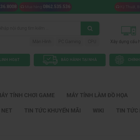
236.8008
0862.535.536
Mua hàng
Kỹ Thuật, 
Màn Hình
PC Gaming
CPU
Xây dựng cấu 
LINH HOẠT
BẢO HÀNH TẠI NHÀ
CHÍNH
ÁY TÍNH CHƠI GAME
MÁY TÍNH LÀM ĐỒ HỌA
 NET
TIN TỨC KHUYẾN MÃI
WIKI
TIN TỨC 