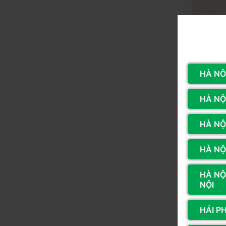
HÀ NÔ
HÀ NỘI
HÀ NỘ
HÀ NỘI
HÀ NỘ
NỘI
Các Lỗ
HẢI P