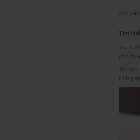
gặp, cũn
Tìm Hi
Tùy thuộc
gồm hai l
Thông thư
những sự 