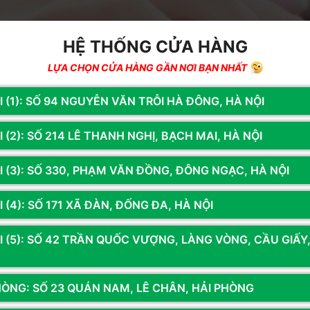
HỆ THỐNG CỬA HÀNG
LỰA CHỌN CỬA HÀNG GẦN NƠI BẠN NHẤT
I (1): SỐ 94 NGUYỄN VĂN TRỖI HÀ ĐÔNG, HÀ NỘI
 (2): SỐ 214 LÊ THANH NGHỊ, BẠCH MAI, HÀ NỘI
I (3): SỐ 330, PHẠM VĂN ĐỒNG, ĐÔNG NGẠC, HÀ NỘI
 (4): SỐ 171 XÃ ĐÀN, ĐỐNG ĐA, HÀ NỘI
I (5): SỐ 42 TRẦN QUỐC VƯỢNG, LÀNG VÒNG, CẦU GIẤY
i Bàn Phím Thường Gặp
HÒNG: SỐ 23 QUÁN NAM, LÊ CHÂN, HẢI PHÒNG