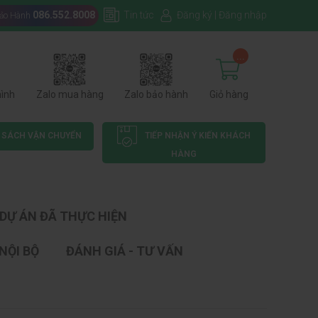
086.552.8008
Tin tức
Đăng ký
|
Đăng nhập
Bảo Hành
...
hình
Zalo mua hàng
Zalo bảo hành
Giỏ hàng
 SÁCH VẬN CHUYỂN
TIẾP NHẬN Ý KIẾN KHÁCH
HÀNG
DỰ ÁN ĐÃ THỰC HIỆN
NỘI BỘ
ĐÁNH GIÁ - TƯ VẤN