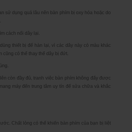
an sử dụng quá lâu nên bàn phím bị oxy hóa hoặc do 
 
ìm cách nối dây lại. 
 dùng thiết bị để hàn lại, vì các dây này có màu khác 
cũng có thể thay thế dây bị đứt. 
úng. 
lên còn đầy đủ, tranh việc bàn phím không đẩy được 
mang máy đến trung tâm uy tín để sửa chữa và khắc 
ước. Chất lỏng có thể khiến bàn phím của bạn bị liệt 