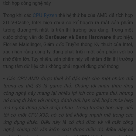
tích hợp công nghệ này.
Trong khi các
CPU Ryzen
thế hệ thứ ba của AMD đã tích hợp
3D V-Cache, Intel hiện chưa có kế hoạch ra mắt sản phẩm
tương đương—ít nhất là trên thị trường tiêu dùng. Trong một
cuộc phỏng vấn do
Der8auer và Bens Hardware
thực hiện,
Florian Maislinger, Giám đốc Truyền thông Kỹ thuật của Intel,
xác nhận rằng công ty đang phát triển một sản phẩm với bộ
nhớ đệm lớn. Tuy nhiên, sản phẩm này sẽ nhắm đến thị trường
trung tâm dữ liệu chứ không phải người dùng phổ thông.
-
Các CPU AMD được thiết kế đặc biệt cho một nhóm đối
tượng cụ thể, đó là game thủ. Chúng tôi nhận thức rằng
công nghệ này mang lại nhiều lợi ích cho game thủ, nhưng
nó cũng đi kèm với những đánh đổi, hạn chế, hoặc thỏa hiệp
mà người dùng phải chấp nhận. Trong trường hợp này, nếu
tôi có một CPU X3D, nó có thể không mạnh mẽ trong các
ứng dụng khác. Điều này là có chủ đích và về mặt công
nghệ, chúng tôi vẫn kiểm soát được điều đó.
Điều này có