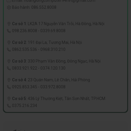
Email:
hoanglongcomputer94nvt@gmail.com
Bảo hành:
086.552.8008
Cơ sở 1
:
LK2A 17 Nguyễn Văn Trỗi, Hà Đông, Hà Nội
098.236.8008
-
0339.69.8008
Cơ sở 2
:
191 Đại La, Tương Mai, Hà Nội
0862.535.536
-
0968.310.210
Cơ sở 3
:
330 Phạm Văn Đồng, Đông Ngạc, Hà Nội
0833.921.922
-
0374.120.130
Cơ sở 4
:
23 Quán Nam, Lê Chân, Hải Phòng
0925.853.345
-
033.972.8008
Cơ sở 5
:
436 Lý Thường Kiệt, Tân Sơn Nhất, TP.HCM
0375.216.234