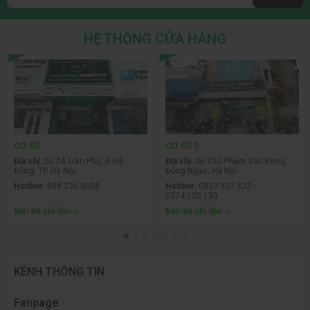
HỆ THỐNG CỬA HÀNG
CƠ SỞ
CƠ SỞ 3
Địa chỉ:
Số 74 Trần Phú, P. Hà
Địa chỉ:
Số 330 Phạm Văn Đồng,
Đông, TP. Hà Nội
Đông Ngạc, Hà Nội
Hotline:
098.236.8008
Hotline:
0833.921.922 -
0374.120.130
Bản đồ chỉ dẫn
Bản đồ chỉ dẫn
KÊNH THÔNG TIN
Fanpage