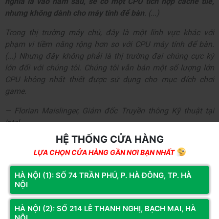
nghĩa là vào năm sau, sẽ có một CPU tích hợp cache tile,
nhưng không dành cho máy tính để bàn
. (...)
Trong thị trường máy chủ, đây là một lĩnh vực khác với
phạm vi tiềm năng rộng hơn so với CPU máy tính để bàn.
(...) Nhưng đây không phải là thị trường đại chúng cực kỳ
lớn đối với chúng tôi. Chúng tôi vẫn bán một số lượng lớn
CPU không nhất thiết được sử dụng cho mục đích chơi
game.
— Florian Maislinger, Giám đốc Truyền thông Kỹ thuật tại
Intel
HỆ THỐNG CỬA HÀNG
Theo
HardwareLuxx
, đơn vị đã dịch cuộc trò chuyện, mặc dù
LỰA CHỌN CỬA HÀNG GẦN NƠI BẠN NHẤT
Intel chưa có kế hoạch ngay lập tức sản xuất bộ xử lý với bộ
nhớ đệm lớn dành cho người tiêu dùng, các bằng sáng chế
HÀ NỘI (1): SỐ 74 TRẦN PHÚ, P. HÀ ĐÔNG, TP. HÀ
trước đây đã gợi ý rằng các thiết kế tích hợp công nghệ này ít
NỘI
nhất đã được xem xét. Bộ nhớ đệm Last Level Cache (L4
Cache), còn được gọi là
Adamantine
, từng xuất hiện trong
HÀ NỘI (2): SỐ 214 LÊ THANH NGHỊ, BẠCH MAI, HÀ
một bằng sáng chế và các bản cập nhật phần mềm cách đây
NỘI