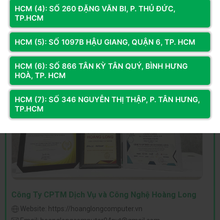
HCM (4): SỐ 260 ĐẶNG VĂN BI, P. THỦ ĐỨC,
TP.HCM
HCM (5): SỐ 1097B HẬU GIANG, QUẬN 6, TP. HCM
HCM (6): SỐ 866 TÂN KỲ TÂN QUÝ, BÌNH HƯNG
HOÀ, TP. HCM
HCM (7): SỐ 346 NGUYỄN THỊ THẬP, P. TÂN HƯNG,
TP.HCM
Công Ty CPTM Dịch Vụ và Công Nghệ Hoàng Long
Website:
https://hoanglongcomputer.vn