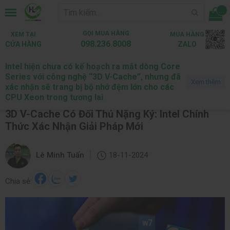
...
GỌI MUA HÀNG
XEM TẠI
MUA HÀNG
098.236.8008
CỬA HÀNG
ZALO
Intel hiện chưa có kế hoạch ra mắt dòng Core
Trang chủ
Tin tức
Tin Tức Công Nghệ
Series với công nghệ “3D V-Cache”, nhưng đã
Xem thêm
xác nhận sẽ trang bị bộ nhớ đệm lớn cho các
Tin tức mới
Tin Tức Công Nghệ
Máy tính chơi game
Máy tính là
CPU Xeon trong tương lai
3D V-Cache Có Đối Thủ Nặng Ký: Intel Chính
Thức Xác Nhận Giải Pháp Mới
|
Lê Minh Tuấn
18-11-2024
Chia sẻ: