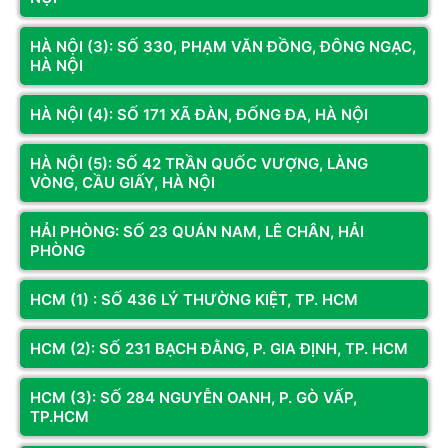
không lâu.
HÀ NỘI (3): SỐ 330, PHẠM VĂN ĐỒNG, ĐÔNG NGẠC,
Intel hiện đã hưởng lợi từ công nghệ đóng gói tiên tiến và về
HÀ NỘI
lý thuyết, một bộ nhớ đệm có thể được triển khai dưới dạng
một
tile
riêng biệt. Tuy nhiên, để giảm thiểu độ trễ, cách tiếp
HÀ NỘI (4): SỐ 171 XÃ ĐÀN, ĐỐNG ĐA, HÀ NỘI
cận
multi-layer tile
tương tự như 3D V-Cache của AMD có thể
là giải pháp hiệu quả hơn.
HÀ NỘI (5): SỐ 42 TRẦN QUỐC VƯỢNG, LÀNG
VÒNG, CẦU GIẤY, HÀ NỘI
Được biết, Intel đang có kế hoạch tích hợp bộ nhớ đệm như
vậy vào các CPU Xeon Clearwater của mình, với bộ nhớ đệm
HẢI PHÒNG: SỐ 23 QUÁN NAM, LÊ CHÂN, HẢI
được thêm trực tiếp vào
base tile
. Các bộ xử lý Xeon thế hệ
PHÒNG
tiếp theo dự kiến sẽ có tới 17
tile
hoạt động. Sản phẩm này
dự kiến sẽ được ra mắt vào năm sau.
HCM (1) : SỐ 436 LÝ THƯỜNG KIỆT, TP. HCM
HCM (2): SỐ 231 BẠCH ĐẰNG, P. GIA ĐỊNH, TP. HCM
THAM KHẢO CPU AMD GIÁ TỐT TẠI HOÀNG LONG
HCM (3): SỐ 284 NGUYỄN OANH, P. GÒ VẤP,
TP.HCM
COMPUTER: