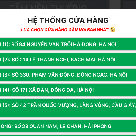
HỆ THỐNG CỬA HÀNG
LỰA CHỌN CỬA HÀNG GẦN NƠI BẠN NHẤT
I (1): SỐ 94 NGUYỄN VĂN TRỖI HÀ ĐÔNG, HÀ NỘI
 (2): SỐ 214 LÊ THANH NGHỊ, BẠCH MAI, HÀ NỘI
I (3): SỐ 330, PHẠM VĂN ĐỒNG, ĐÔNG NGẠC, HÀ NỘI
 (4): SỐ 171 XÃ ĐÀN, ĐỐNG ĐA, HÀ NỘI
I (5): SỐ 42 TRẦN QUỐC VƯỢNG, LÀNG VÒNG, CẦU GIẤY
HÒNG: SỐ 23 QUÁN NAM, LÊ CHÂN, HẢI PHÒNG