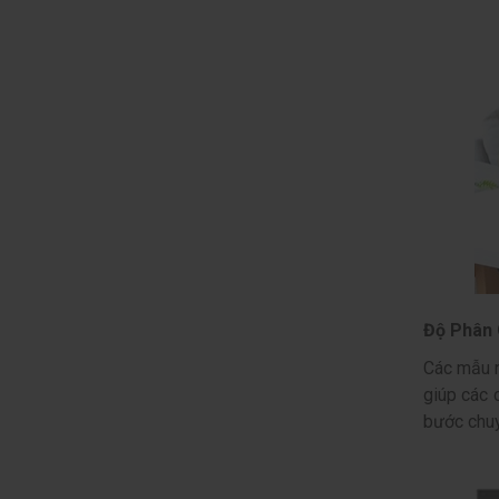
Độ Phân 
Các mẫu m
giúp các c
bước chuy