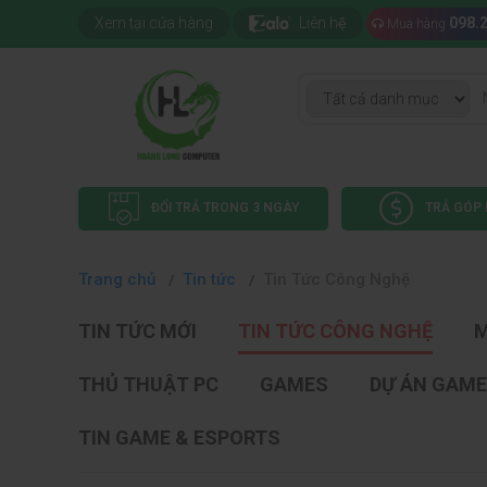
Xem tại cửa hàng
Liên hệ
098.
Mua hàng
ĐỔI TRẢ TRONG 3 NGÀY
TRẢ GÓP 
Trang chủ
Tin tức
Tin Tức Công Nghệ
TIN TỨC MỚI
TIN TỨC CÔNG NGHỆ
M
THỦ THUẬT PC
GAMES
DỰ ÁN GAME
TIN GAME & ESPORTS