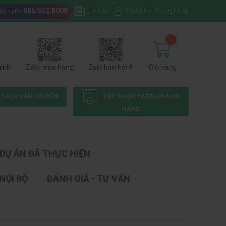
086.552.8008
Tin tức
Đăng ký
|
Đăng nhập
Bảo Hành
...
hình
Zalo mua hàng
Zalo bảo hành
Giỏ hàng
 SÁCH VẬN CHUYỂN
TIẾP NHẬN Ý KIẾN KHÁCH
HÀNG
DỰ ÁN ĐÃ THỰC HIỆN
NỘI BỘ
ĐÁNH GIÁ - TƯ VẤN