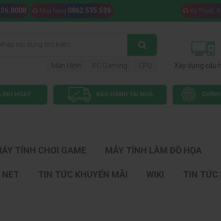
236.8008
0862.535.536
Mua hàng
Kỹ Thuật, 
Màn Hình
PC Gaming
CPU
Xây dựng cấu 
LINH HOẠT
BẢO HÀNH TẠI NHÀ
CHÍNH
ÁY TÍNH CHƠI GAME
MÁY TÍNH LÀM ĐỒ HỌA
 NET
TIN TỨC KHUYẾN MÃI
WIKI
TIN TỨC 