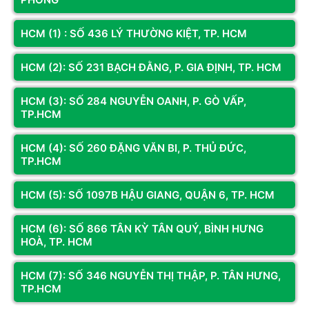
Hoàng Long tìm hiểu chi tiết trong bài viết dưới đây.
Vỏ case PC là gì?
HCM (1) : SỐ 436 LÝ THƯỜNG KIỆT, TP. HCM
Vỏ case máy tính, còn gọi là thùng máy, là bộ phận bên ngoài có
HCM (2): SỐ 231 BẠCH ĐẰNG, P. GIA ĐỊNH, TP. HCM
nhiệm vụ chứa đựng và bảo vệ các linh kiện như mainboard, CPU,
ổ cứng… Bên cạnh chức năng che chắn, vỏ case còn ảnh hưởng
HCM (3): SỐ 284 NGUYỄN OANH, P. GÒ VẤP,
đến khả năng tản nhiệt, độ bền và hiệu suất vận hành của toàn bộ
TP.HCM
hệ thống.
HCM (4): SỐ 260 ĐẶNG VĂN BI, P. THỦ ĐỨC,
TP.HCM
Xem thêm
HCM (5): SỐ 1097B HẬU GIANG, QUẬN 6, TP. HCM
HCM (6): SỐ 866 TÂN KỲ TÂN QUÝ, BÌNH HƯNG
Kết nối với chúng tôi để nhận thông tin khuyến mãi từ Hoàng
HOÀ, TP. HCM
Long Computer
Đăng ký
HCM (7): SỐ 346 NGUYỄN THỊ THẬP, P. TÂN HƯNG,
TP.HCM