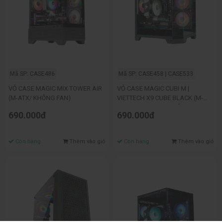
Mã SP: CASE486
Mã SP: CASE458 | CASE533
VỎ CASE MAGIC MIX TOWER AIR
VỎ CASE MAGIC CUBI M |
(M-ATX/ KHÔNG FAN)
VIETTECH X9 CUBE BLACK (M-
ATX,ITX/RAD 240/KHÔNG FAN)
690.000đ
690.000đ
Còn hàng
Thêm vào giỏ
Còn hàng
Thêm vào giỏ