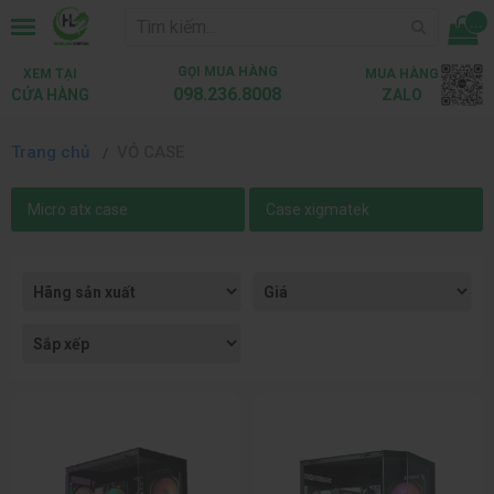
...
GỌI MUA HÀNG
XEM TẠI
MUA HÀNG
098.236.8008
CỬA HÀNG
ZALO
Trang chủ
VỎ CASE
Micro atx case
Case xigmatek