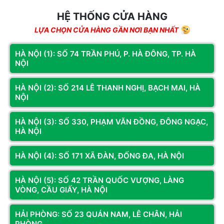
HỆ THỐNG CỬA HÀNG
LỰA CHỌN CỬA HÀNG GẦN NƠI BẠN NHẤT
HÀ NỘI (1): SỐ 74 TRẦN PHÚ, P. HÀ ĐÔNG, TP. HÀ
Mã SP: CASE542
Mã SP: CASE471 | CASE487
NỘI
VỎ CASE MAGIC LUXURY I FULL
VỎ CASE MAGIC AQUA-M ULTRA
TOWER SẴN 4FAN (E-ATX)
BLACK (M-ATX) KHÔNG FAN
HÀ NỘI (2): SỐ 214 LÊ THANH NGHỊ, BẠCH MAI, HÀ
850.000đ
670.000đ
NỘI
HÀ NỘI (3): SỐ 330, PHẠM VĂN ĐỒNG, ĐÔNG NGẠC,
Còn hàng
Thêm vào giỏ
Còn hàng
Thêm vào giỏ
HÀ NỘI
Vỏ case hay thùng PC từ Hoàng Long hỗ trợ build cấu hình mạnh,
HÀ NỘI (4): SỐ 171 XÃ ĐÀN, ĐỐNG ĐA, HÀ NỘI
thiết kế đẹp, nhiều lựa chọn kích cỡ cho PC cá nhân, văn phòng
hoặc chơi game.
HÀ NỘI (5): SỐ 42 TRẦN QUỐC VƯỢNG, LÀNG
VÒNG, CẦU GIẤY, HÀ NỘI
Khi nhắc đến việc lắp ráp máy tính, phần lớn người dùng thường
tập trung vào cấu hình mà ít quan tâm đến vỏ case. Vậy vỏ case là
HẢI PHÒNG: SỐ 23 QUÁN NAM, LÊ CHÂN, HẢI
gì? Công dụng chính của vỏ case như thế nào đối với PC. Cùng
PHÒNG