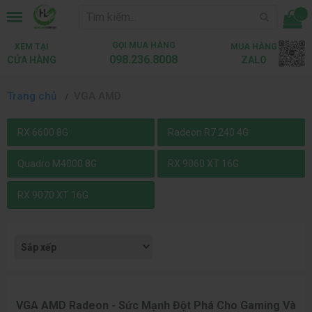
...
GỌI MUA HÀNG
XEM TẠI
MUA HÀNG
098.236.8008
CỬA HÀNG
ZALO
Trang chủ
VGA AMD
RX 6600 8G
Radeon R7 240 4G
Quadro M4000 8G
RX 9060 XT 16G
RX 9070 XT 16G
VGA AMD Radeon - Sức Mạnh Đột Phá Cho Gaming Và