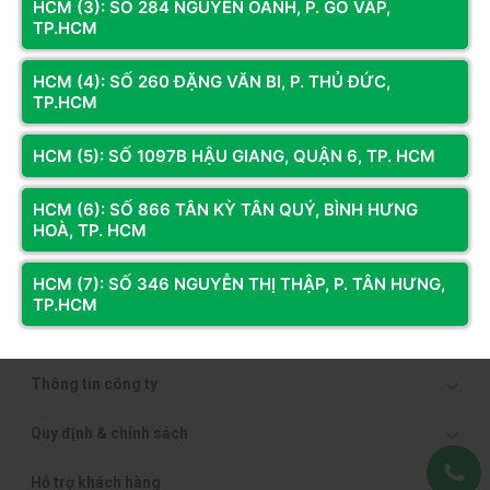
HCM (3): SỐ 284 NGUYỄN OANH, P. GÒ VẤP,
TP.HCM
HCM (4): SỐ 260 ĐẶNG VĂN BI, P. THỦ ĐỨC,
TP.HCM
HCM (5): SỐ 1097B HẬU GIANG, QUẬN 6, TP. HCM
HCM (6): SỐ 866 TÂN KỲ TÂN QUÝ, BÌNH HƯNG
HOÀ, TP. HCM
HCM (7): SỐ 346 NGUYỄN THỊ THẬP, P. TÂN HƯNG,
TP.HCM
Thông tin công ty
Quy định & chính sách
Hỗ trợ khách hàng