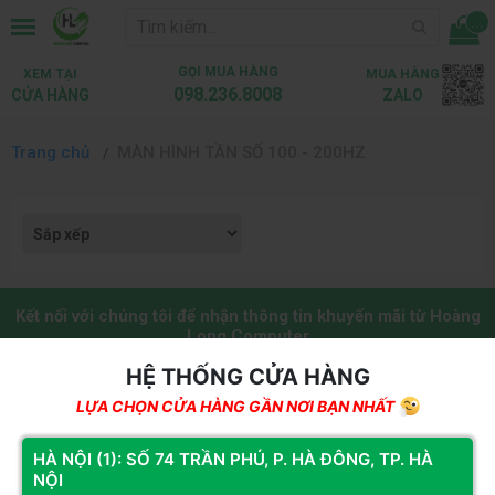
...
GỌI MUA HÀNG
XEM TẠI
MUA HÀNG
098.236.8008
CỬA HÀNG
ZALO
Trang chủ
MÀN HÌNH TẦN SỐ 100 - 200HZ
Kết nối với chúng tôi để nhận thông tin khuyến mãi từ Hoàng
Long Computer
HỆ THỐNG CỬA HÀNG
Đăng ký
LỰA CHỌN CỬA HÀNG GẦN NƠI BẠN NHẤT
HỆ THỐNG CỬA HÀNG
HÀ NỘI (1): SỐ 74 TRẦN PHÚ, P. HÀ ĐÔNG, TP. HÀ
NỘI