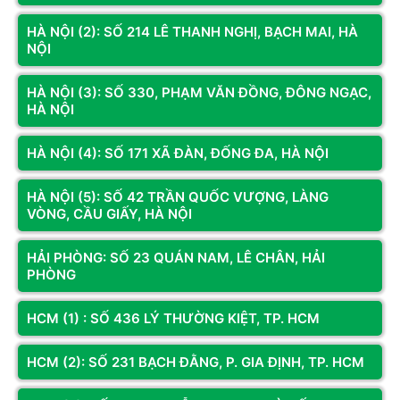
HÀ NỘI (2): SỐ 214 LÊ THANH NGHỊ, BẠCH MAI, HÀ
NỘI
HÀ NỘI (3): SỐ 330, PHẠM VĂN ĐỒNG, ĐÔNG NGẠC,
CƠ SỞ
CƠ SỞ 3
HÀ NỘI
Địa chỉ:
Số 74 Trần Phú, P. Hà
Địa chỉ:
Số 330 Phạm Văn Đồng,
Đông, TP. Hà Nội
Đông Ngạc, Hà Nội
Hotline:
098.236.8008
Hotline:
0833.921.922 -
HÀ NỘI (4): SỐ 171 XÃ ĐÀN, ĐỐNG ĐA, HÀ NỘI
0374.120.130
Bản đồ chỉ dẫn
Bản đồ chỉ dẫn
HÀ NỘI (5): SỐ 42 TRẦN QUỐC VƯỢNG, LÀNG
VÒNG, CẦU GIẤY, HÀ NỘI
HẢI PHÒNG: SỐ 23 QUÁN NAM, LÊ CHÂN, HẢI
KÊNH THÔNG TIN
PHÒNG
Fanpage
HCM (1) : SỐ 436 LÝ THƯỜNG KIỆT, TP. HCM
Youtube
HCM (2): SỐ 231 BẠCH ĐẰNG, P. GIA ĐỊNH, TP. HCM