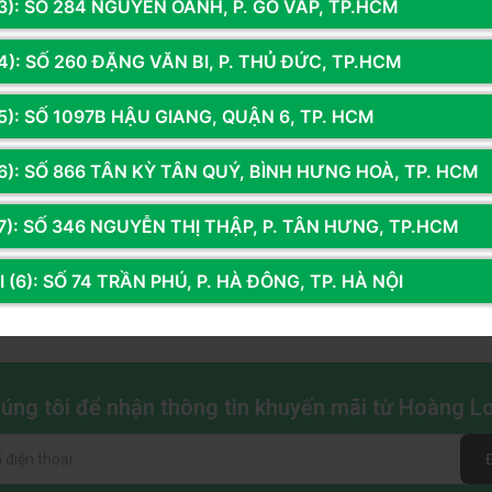
3): SỐ 284 NGUYỄN OANH, P. GÒ VẤP, TP.HCM
u tiên 2K/4K, IPS và độ phủ màu tốt.
4): SỐ 260 ĐẶNG VĂN BI, P. THỦ ĐỨC, TP.HCM
5): SỐ 1097B HẬU GIANG, QUẬN 6, TP. HCM
6): SỐ 866 TÂN KỲ TÂN QUÝ, BÌNH HƯNG HOÀ, TP. HCM
7): SỐ 346 NGUYỄN THỊ THẬP, P. TÂN HƯNG, TP.HCM
 (6): SỐ 74 TRẦN PHÚ, P. HÀ ĐÔNG, TP. HÀ NỘI
Xem thêm
chúng tôi để nhận thông tin khuyến mãi từ Hoàng 