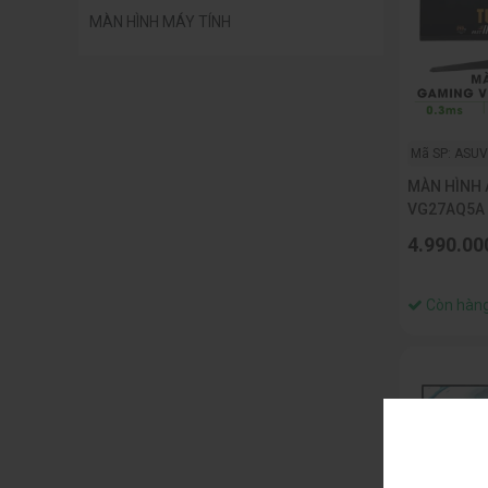
MÀN HÌNH MÁY TÍNH
Mã SP: ASU
MÀN HÌNH 
VG27AQ5A (
2K/ 210HZ/
4.990.00
Còn hàn