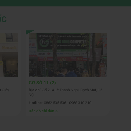
ỐC
CƠ SỞ 11 (2)
CƠ SỞ
 Giấy,
Địa chỉ:
Số 214 Lê Thanh Nghị, Bạch Mai, Hà
Địa chỉ:
Nội
Hotline:
0862.535.536 - 0968.310.210
Hotline
Bản đồ chỉ dẫn
Bản đồ 