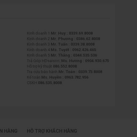
 ưu hiệu suất làm việc và giải trí
ệc lẫn giải trí nhờ sở hữu những đặc điểm nổi bật sau đây:
Kinh doanh 1
Mr. Huy : 0339.69.8008
Kinh doanh 2
Mr. Phương : 0386.62.8008
Kinh doanh 3
Mr. Tuấn : 0339.38.8008
Kinh doanh 4
Ms. Tuyết : 0962.426.465
Kinh doanh 5
Mr. Thắng : 0344.535.536
 rộng hơn đáng kể. Bạn có thể mở nhiều cửa sổ cùng lúc, so
Trả Góp HDsaison:
Ms. Hương : 0904.930.675
n tục. Điều này đặc biệt hữu ích cho các lập trình viên, nhà
Hỗ trợ kỹ thuật
086.552.8008
Tra cứu bảo hành
Mr. Toán : 0339.73.8008
Kế toán
Ms. Huyền : 0963.782.956
CSKH
086.535.8008
oặc 2K (2560x1440). Độ phân giải 2K trên màn hình 27 inch
em phim và chơi game sống động, chân thực.
hòng, màn hình 27 inch đều có thể đáp ứng tốt. Kích thước
ÁN HÀNG
HỖ TRỢ KHÁCH HÀNG
 thị màu sắc và chi tiết chính xác cho công việc đồ họa.