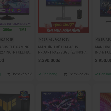
VG279Q5R
Mã SP: ASUPA278QGV
Mã SP: AS
ASUS TUF GAMING
MÀN HÌNH ĐỒ HỌA ASUS
MÀN HÌNH
27 INCH/ FULL HD/
PROART PA278QGV (27 INCH/
INCH/ FUL
200HZ/ 0.3MS)
IPS/ 2K/ 120HZ/ 5MS/
1MS MPRT
0đ
8.390.000đ
2.950.0
SPEAKER)
g
Thêm vào giỏ
Còn hàng
Thêm vào giỏ
Còn hà