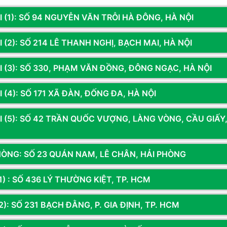
I (1): SỐ 94 NGUYỄN VĂN TRỖI HÀ ĐÔNG, HÀ NỘI
 (2): SỐ 214 LÊ THANH NGHỊ, BẠCH MAI, HÀ NỘI
VY279HGR
Mã SP: ASUVA279HG
Mã SP: AS
I (3): SỐ 330, PHẠM VĂN ĐỒNG, ĐÔNG NGẠC, HÀ NỘI
ASUS VY279HGR (27
MÀN HÌNH ASUS VA279HG (27
MÀN HÌNH
 IPS/ 120HZ/ 1MS)
INCH/ IPS/ FHD/ 120HZ/ 1MS)
GAMING V
 (4): SỐ 171 XÃ ĐÀN, ĐỐNG ĐA, HÀ NỘI
FHD/ IPS/
0đ
2.750.000đ
3.150.0
SPEAKER
I (5): SỐ 42 TRẦN QUỐC VƯỢNG, LÀNG VÒNG, CẦU GIẤY
g
Thêm vào giỏ
Còn hàng
Thêm vào giỏ
Còn hà
HÒNG: SỐ 23 QUÁN NAM, LÊ CHÂN, HẢI PHÒNG
 máy tính 27 inch
là một trong những kích thước màn hình phổ biến hiệ
1) : SỐ 436 LÝ THƯỜNG KIỆT, TP. HCM
và khả năng bố trí linh hoạt trên bàn làm việc. Với kích thước vừa phải, m
nhiệm hiệu quả mà không gây cảm giác quá cồng kềnh.
): SỐ 231 BẠCH ĐẰNG, P. GIA ĐỊNH, TP. HCM
27 inch phù hợp cho người dùng cần không gian hiển thị rộng để làm việc
ăn phòng, có thể chọn Full HD/2K, IPS hoặc VA. Với gaming, nên ưu tiên t