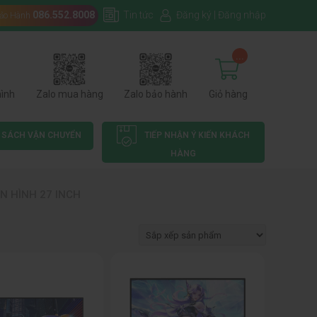
086.552.8008
Tin tức
Đăng ký
|
Đăng nhập
Bảo Hành
...
hình
Zalo mua hàng
Zalo bảo hành
Giỏ hàng
 SÁCH VẬN CHUYỂN
TIẾP NHẬN Ý KIẾN KHÁCH
HÀNG
N HÌNH 27 INCH