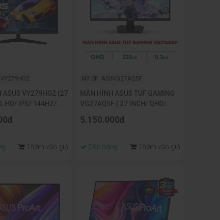
UVY279HG2
Mã SP: ASUVG27AQ5F
 ASUS VY279HG2 (27
MÀN HÌNH ASUS TUF GAMING
L HD/ IPS/ 144HZ/
VG27AQ5F ( 27 INCH/ QHD/
/ EYE CARE+)
FAST IPS/ 220HZ OC/ 0.3MS)
00đ
5.150.000đ
ng
Thêm vào giỏ
Còn hàng
Thêm vào giỏ