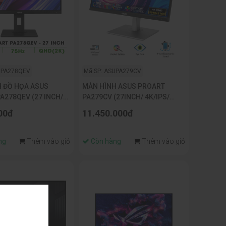
UPA278QEV
Mã SP: ASUPA279CV
 ĐỒ HỌA ASUS
MÀN HÌNH ASUS PROART
A278QEV (27 INCH/
PA279CV (27INCH/ 4K/IPS/
75HZ/ 5MS)
100% sRGB/ 5MS)
00đ
11.450.000đ
ng
Thêm vào giỏ
Còn hàng
Thêm vào giỏ