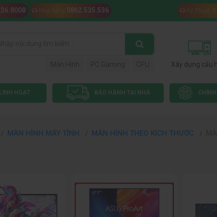
236.8008
0862.535.536
Mua hàng
Kỹ Thuật, 
Màn Hình
PC Gaming
CPU
Xây dựng cấu 
LINH HOẠT
BẢO HÀNH TẠI NHÀ
CHÍNH
MÀN HÌNH MÁY TÍNH
MÀN HÌNH THEO KÍCH THƯỚC
MÀ