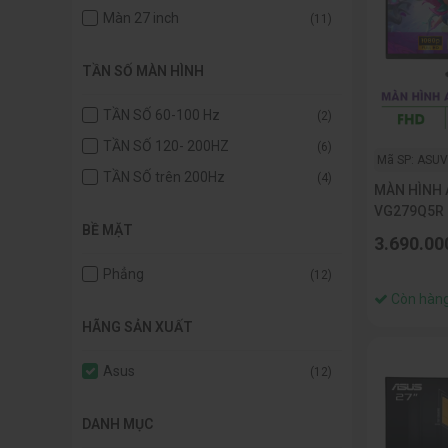
Màn 27 inch
(11)
TẦN SỐ MÀN HÌNH
TẦN SỐ 60-100 Hz
(2)
TẦN SỐ 120- 200HZ
(6)
Mã SP: ASU
TẦN SỐ trên 200Hz
(4)
MÀN HÌNH 
VG279Q5R (
BỀ MẶT
FAST IPS/ 
3.690.00
Phẳng
(12)
Còn hàn
HÃNG SẢN XUẤT
Asus
(12)
DANH MỤC