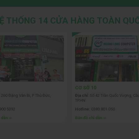
Ệ THỐNG 14 CỬA HÀNG TOÀN QU
CƠ SỞ 10
 260 Đặng Văn Bi, P Thủ Đức,
Địa chỉ:
Số 42 Trần Quốc Vượng, Cầu
TP.HN
900 5392
Hotline:
0383.801.050
ỉ dẫn
Bản đồ chỉ dẫn