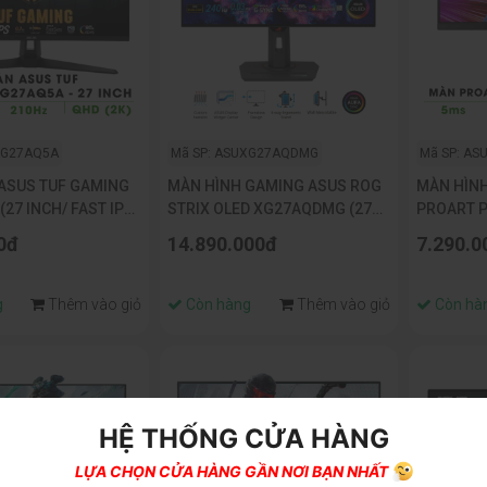
VG27AQ5A
Mã SP: ASUXG27AQDMG
Mã SP: AS
ASUS TUF GAMING
MÀN HÌNH GAMING ASUS ROG
MÀN HÌNH
27 INCH/ FAST IPS/
STRIX OLED XG27AQDMG (27
PROART P
 0.3MS)
INCH/QHD/OLED/240HZ/G-
IPS/ 2K/ 
0đ
14.890.000đ
7.290.0
SYNC/DISPLAYHDR 400)
g
Thêm vào giỏ
Còn hàng
Thêm vào giỏ
Còn hà
HỆ THỐNG CỬA HÀNG
LỰA CHỌN CỬA HÀNG GẦN NƠI BẠN NHẤT