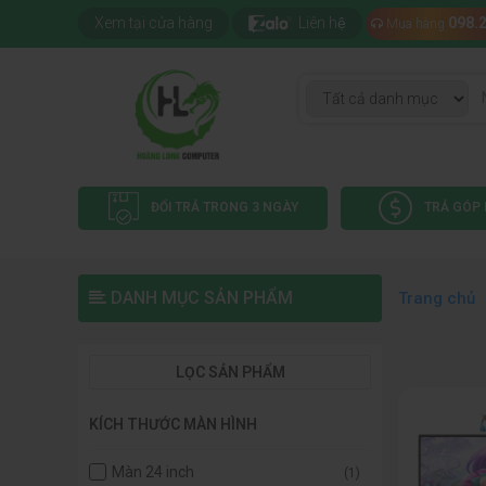
Xem tại cửa hàng
Liên hệ
098.
Mua hàng
ĐỔI TRẢ TRONG 3 NGÀY
TRẢ GÓP 
DANH MỤC SẢN PHẨM
Trang chủ
LỌC SẢN PHẨM
KÍCH THƯỚC MÀN HÌNH
Màn 24 inch
(1)