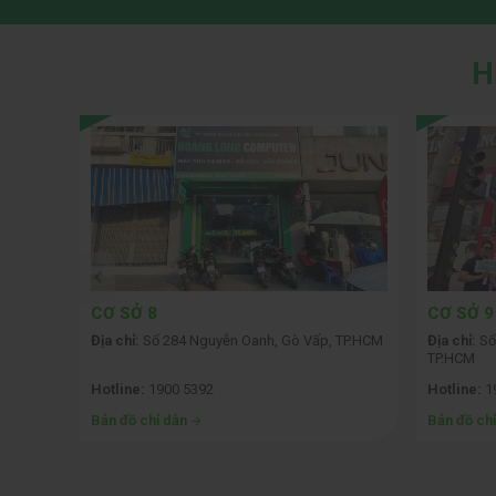
H
CƠ SỞ 8
CƠ SỞ 9
ội
Địa chỉ:
Số 284 Nguyễn Oanh, Gò Vấp, TP.HCM
Địa chỉ:
Số
TP.HCM
Hotline:
1900 5392
Hotline:
1
Bản đồ chỉ dẫn
Bản đồ ch