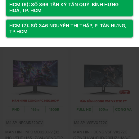
HCM (6): SỐ 866 TÂN KỲ TÂN QUÝ, BÌNH HƯNG
Màn Hình Gaming SAMSUNG
MÀN HÌNH CONG MSI MAG
HOÀ, TP. HCM
Odyssey G5 G55C
341CQP QD-OLED X28 (34INCH/
LS32CG552EEXXV (32.0 inch - 2K -
QD-OLED/ 3K/ 280HZ/ 0,03MS)
5.650.000đ
Liên hệ
VA - 165Hz - 1ms - FreeSync -
HCM (7): SỐ 346 NGUYỄN THỊ THẬP, P. TÂN HƯNG,
HDR10 - Curved)
TP.HCM
Còn hàng
Thêm vào giỏ
Còn hàng
Thêm vào giỏ
Mã SP: NPCMD320CV
Mã SP: VSPVX272C
MÀN HÌNH NPC MD320C-V (32
MÀN HÌNH CONG VSP VX272C
INCH/FHD/165HZ/VA/CONG/DP/
(27INCH/VA/FHD/200HZ/1MS/FR