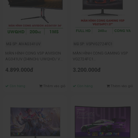
Mã SP: AIVAG341UV
Mã SP: VSPVG2724FC1
MÀN HÌNH CONG VSP AIVISION
MÀN HÌNH CONG GAMING VSP
AG341UV (34INCH/ UWQHD/ VA/
VG2724FC1
200HZ/ 1MS/ FREESYNC)
(27INCH/FHD/VA/240HZ/1MS/R1
4.899.000đ
3.200.000đ
500/FREESYNC)
Còn hàng
Thêm vào giỏ
Còn hàng
Thêm vào giỏ