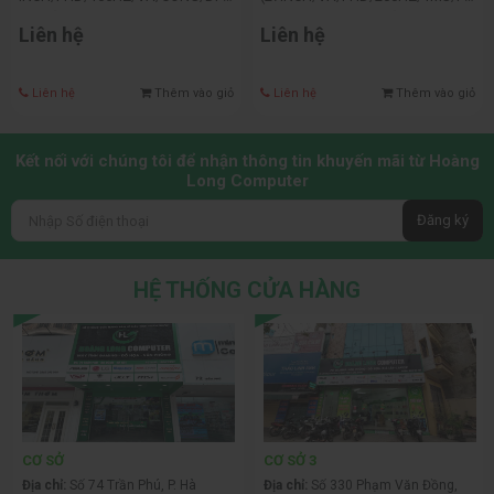
HDMI)
EESYNC/BLACK/LOA)
Liên hệ
Liên hệ
Liên hệ
Thêm vào giỏ
Liên hệ
Thêm vào giỏ
Kết nối với chúng tôi để nhận thông tin khuyến mãi từ Hoàng
Long Computer
Đăng ký
HỆ THỐNG CỬA HÀNG
CƠ SỞ
CƠ SỞ 3
Địa chỉ:
Số 74 Trần Phú, P. Hà
Địa chỉ:
Số 330 Phạm Văn Đồng,