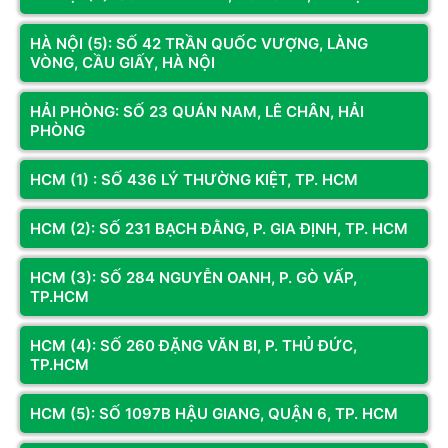
Mã SP: VSPVG3424UC
Mã SP: DUADTU3425W
HÀ NỘI (5): SỐ 42 TRẦN QUỐC VƯỢNG, LÀNG
MÀN HÌNH CONG VSP VG3424UC
MÀN HÌNH CONG DUAN DT-
VÒNG, CẦU GIẤY, HÀ NỘI
(34INCH / UWQHD / VA / WQHD/
U3425W BLACK (34
240HZ / 1MS)
INCH/120HZ/WQHD/VA/1MS)
Liên hệ
5.390.000đ
HẢI PHÒNG: SỐ 23 QUÁN NAM, LÊ CHÂN, HẢI
PHÒNG
Liên hệ
Thêm vào giỏ
Còn hàng
Thêm vào giỏ
HCM (1) : SỐ 436 LÝ THƯỜNG KIỆT, TP. HCM
HCM (2): SỐ 231 BẠCH ĐẰNG, P. GIA ĐỊNH, TP. HCM
HCM (3): SỐ 284 NGUYỄN OANH, P. GÒ VẤP,
TP.HCM
HCM (4): SỐ 260 ĐẶNG VĂN BI, P. THỦ ĐỨC,
TP.HCM
HCM (5): SỐ 1097B HẬU GIANG, QUẬN 6, TP. HCM
Mã SP: SAMLS32CG552
Mã SP: MSI341CQPX28