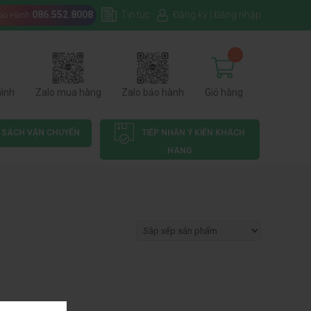
086.552.8008
Tin tức
Đăng ký
|
Đăng nhập
Bảo Hành
...
hình
Zalo mua hàng
Zalo bảo hành
Giỏ hàng
 SÁCH VẬN CHUYỂN
TIẾP NHẬN Ý KIẾN KHÁCH
HÀNG