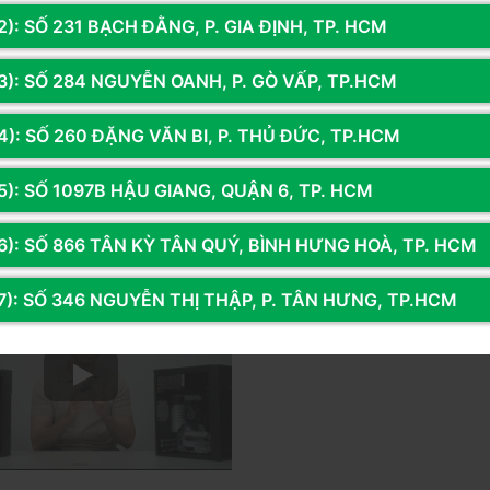
 23 Quán Nam, Lê Chân, Hải Phòng
Địa chỉ:
Số 436 Lý Thường Kiệt, Tân 
): SỐ 231 BẠCH ĐẰNG, P. GIA ĐỊNH, TP. HCM
TP.HCM
3.972.8008 - 0925.853.345
Hotline:
0375.216.234
3): SỐ 284 NGUYỄN OANH, P. GÒ VẤP, TP.HCM
ỉ dẫn
Bản đồ chỉ dẫn
4): SỐ 260 ĐẶNG VĂN BI, P. THỦ ĐỨC, TP.HCM
5): SỐ 1097B HẬU GIANG, QUẬN 6, TP. HCM
6): SỐ 866 TÂN KỲ TÂN QUÝ, BÌNH HƯNG HOÀ, TP. HCM
Chỉ đường & Hotline
7): SỐ 346 NGUYỄN THỊ THẬP, P. TÂN HƯNG, TP.HCM