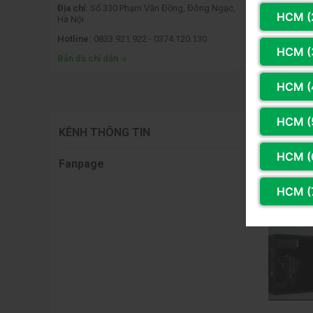
 Hà Nội
Địa chỉ:
Số 330 Phạm Văn Đồng, Đông Ngạc,
Địa chỉ:
Số
HCM (2
Hà Nội
Hotline:
0833.921.922 - 0374.120.130
Hotline:
03
HCM (
Bản đồ chỉ dẫn
Bản đồ ch
HCM (
HCM (
KÊNH THÔNG TIN
HCM (
Fanpage
Youtube
HCM (