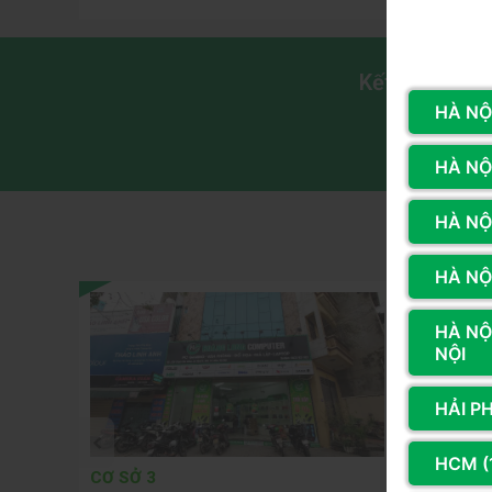
Kết nối với 
HÀ NỘI
HÀ NỘI
HÀ NỘ
H
HÀ NỘI
HÀ NỘ
NỘI
HẢI P
HCM (
CƠ SỞ 3
CƠ SỞ 4