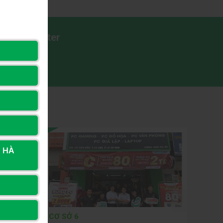
Long Computer
Đăng ký
ỐC
, HÀ
CƠ SỞ 6
CƠ SỞ