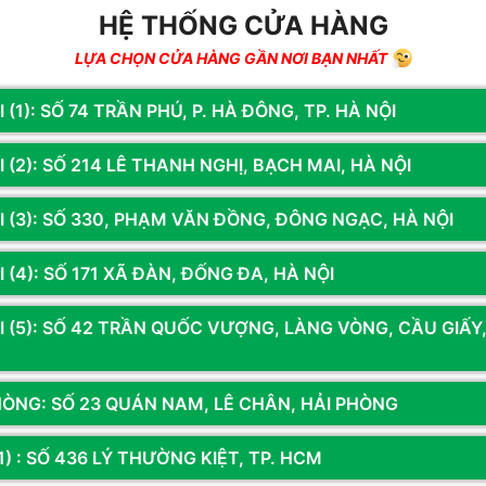
HỆ THỐNG CỬA HÀNG
LỰA CHỌN CỬA HÀNG GẦN NƠI BẠN NHẤT
chúng tôi để nhận thông tin khuyến mãi từ Hoàng 
 (1): SỐ 74 TRẦN PHÚ, P. HÀ ĐÔNG, TP. HÀ NỘI
 (2): SỐ 214 LÊ THANH NGHỊ, BẠCH MAI, HÀ NỘI
I (3): SỐ 330, PHẠM VĂN ĐỒNG, ĐÔNG NGẠC, HÀ NỘI
Ệ THỐNG 14 CỬA HÀNG TOÀN QU
 (4): SỐ 171 XÃ ĐÀN, ĐỐNG ĐA, HÀ NỘI
I (5): SỐ 42 TRẦN QUỐC VƯỢNG, LÀNG VÒNG, CẦU GIẤY
HÒNG: SỐ 23 QUÁN NAM, LÊ CHÂN, HẢI PHÒNG
1) : SỐ 436 LÝ THƯỜNG KIỆT, TP. HCM
CƠ SỞ 5