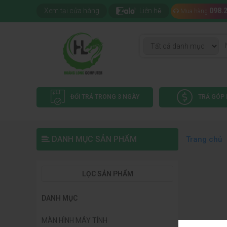
Xem tại cửa hàng
Liên hệ
098.
Mua hàng
ĐỔI TRẢ TRONG 3 NGÀY
TRẢ GÓP 
DANH MỤC SẢN PHẨM
Trang chủ
LỌC SẢN PHẨM
DANH MỤC
MÀN HÌNH MÁY TÍNH