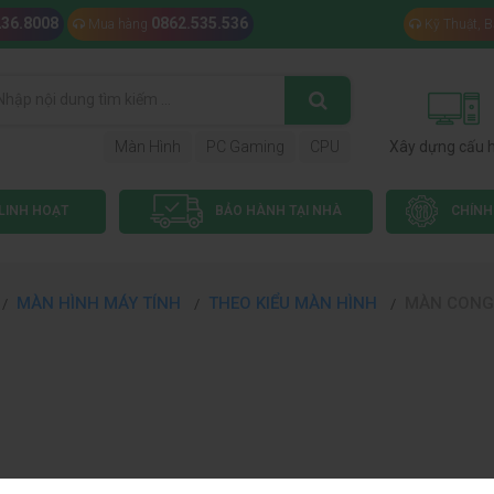
236.8008
0862.535.536
Mua hàng
Kỹ Thuật, 
Màn Hình
PC Gaming
CPU
Xây dựng cấu 
LINH HOẠT
BẢO HÀNH TẠI NHÀ
CHÍNH
MÀN HÌNH MÁY TÍNH
THEO KIỂU MÀN HÌNH
MÀN CONG