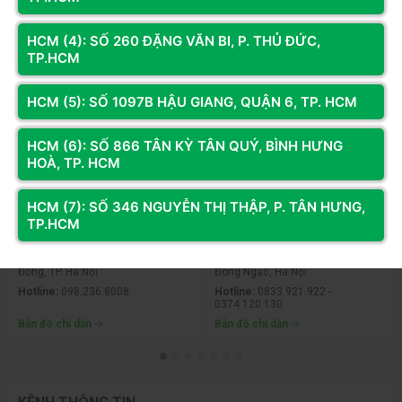
Long Computer
HCM (4): SỐ 260 ĐẶNG VĂN BI, P. THỦ ĐỨC,
Đăng ký
TP.HCM
HỆ THỐNG CỬA HÀNG
HCM (5): SỐ 1097B HẬU GIANG, QUẬN 6, TP. HCM
HCM (6): SỐ 866 TÂN KỲ TÂN QUÝ, BÌNH HƯNG
HOÀ, TP. HCM
HCM (7): SỐ 346 NGUYỄN THỊ THẬP, P. TÂN HƯNG,
TP.HCM
CƠ SỞ
CƠ SỞ 3
Địa chỉ:
Số 74 Trần Phú, P. Hà
Địa chỉ:
Số 330 Phạm Văn Đồng,
Đông, TP. Hà Nội
Đông Ngạc, Hà Nội
Hotline:
098.236.8008
Hotline:
0833.921.922 -
0374.120.130
Bản đồ chỉ dẫn
Bản đồ chỉ dẫn