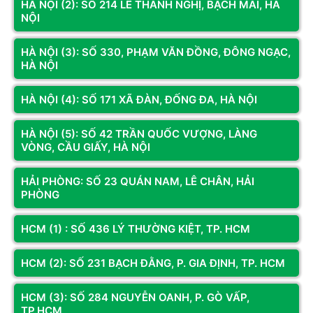
HÀ NỘI (2): SỐ 214 LÊ THANH NGHỊ, BẠCH MAI, HÀ
NỘI
HÀ NỘI (3): SỐ 330, PHẠM VĂN ĐỒNG, ĐÔNG NGẠC,
HÀ NỘI
HÀ NỘI (4): SỐ 171 XÃ ĐÀN, ĐỐNG ĐA, HÀ NỘI
HÀ NỘI (5): SỐ 42 TRẦN QUỐC VƯỢNG, LÀNG
VÒNG, CẦU GIẤY, HÀ NỘI
Mã SP: 13400FB
HẢI PHÒNG: SỐ 23 QUÁN NAM, LÊ CHÂN, HẢI
Cpu Intel Core I5-13400F (Up To
PHÒNG
4.60GHz, 10 Nhân 16 Luồng,20MB
Cache, Raptor Lake, LGA1700)
4.650.000đ
HCM (1) : SỐ 436 LÝ THƯỜNG KIỆT, TP. HCM
HCM (2): SỐ 231 BẠCH ĐẰNG, P. GIA ĐỊNH, TP. HCM
Còn hàng
Thêm vào giỏ
HCM (3): SỐ 284 NGUYỄN OANH, P. GÒ VẤP,
Kết nối với chúng tôi để nhận thông tin khuyến mãi từ Hoàng
TP.HCM