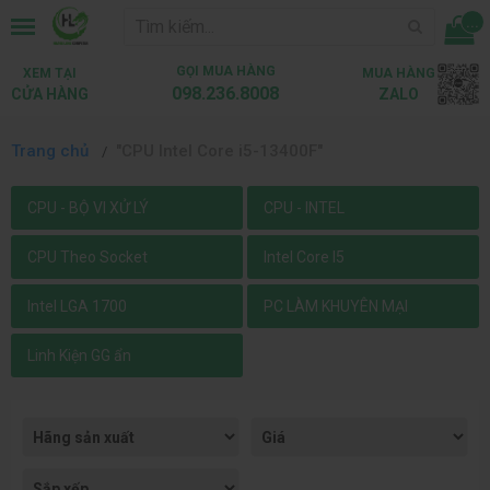
...
GỌI MUA HÀNG
XEM TẠI
MUA HÀNG
098.236.8008
CỬA HÀNG
ZALO
Trang chủ
"CPU Intel Core i5-13400F"
CPU - BỘ VI XỬ LÝ
CPU - INTEL
CPU Theo Socket
Intel Core I5
Intel LGA 1700
PC LÀM KHUYÊN MẠI
Linh Kiện GG ẩn