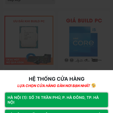
Mã SP: 13400FT
Mã SP: 13400FT.GT
HỆ THỐNG CỬA HÀNG
Cpu Intel Core I5-13400F TRAY
Cpu Intel Core I5-13400F TRAY
(Up To 4.60GHz, 10 Nhân 16
(Up To 4.60GHz, 10 Nhân 16
LỰA CHỌN CỬA HÀNG GẦN NƠI BẠN NHẤT
Luồng, 20 MB Cache, LGA 1700)
Luồng, 20 MB Cache, LGA 1700)
3.790.000đ
3.390.000đ
HÀ NỘI (1): SỐ 74 TRẦN PHÚ, P. HÀ ĐÔNG, TP. HÀ
NỘI
Còn hàng
Thêm vào giỏ
Còn hàng
Thêm vào giỏ