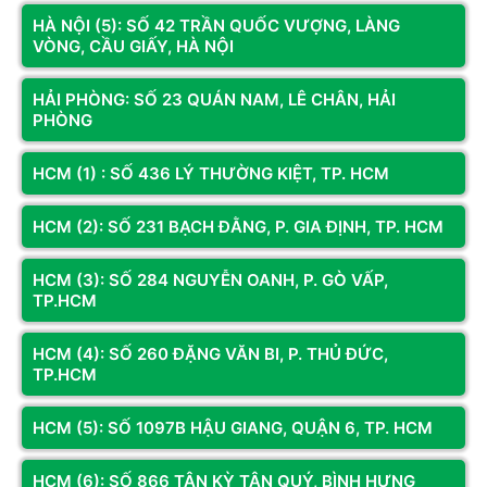
HỆ THỐNG CỬA HÀNG
HÀ NỘI (5): SỐ 42 TRẦN QUỐC VƯỢNG, LÀNG
VÒNG, CẦU GIẤY, HÀ NỘI
HẢI PHÒNG: SỐ 23 QUÁN NAM, LÊ CHÂN, HẢI
PHÒNG
HCM (1) : SỐ 436 LÝ THƯỜNG KIỆT, TP. HCM
CƠ SỞ
CƠ SỞ 3
Địa chỉ:
Số 74 Trần Phú, P. Hà
Địa chỉ:
Số 330 Phạm Văn Đồng,
Đông, TP. Hà Nội
Đông Ngạc, Hà Nội
HCM (2): SỐ 231 BẠCH ĐẰNG, P. GIA ĐỊNH, TP. HCM
Hotline:
098.236.8008
Hotline:
0833.921.922 -
0374.120.130
HCM (3): SỐ 284 NGUYỄN OANH, P. GÒ VẤP,
Bản đồ chỉ dẫn
Bản đồ chỉ dẫn
TP.HCM
HCM (4): SỐ 260 ĐẶNG VĂN BI, P. THỦ ĐỨC,
TP.HCM
KÊNH THÔNG TIN
Fanpage
HCM (5): SỐ 1097B HẬU GIANG, QUẬN 6, TP. HCM
HCM (6): SỐ 866 TÂN KỲ TÂN QUÝ, BÌNH HƯNG