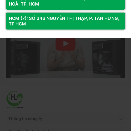
Youtube
HOÀ, TP. HCM
HCM (7): SỐ 346 NGUYỄN THỊ THẬP, P. TÂN HƯNG,
TP.HCM
Thông tin công ty