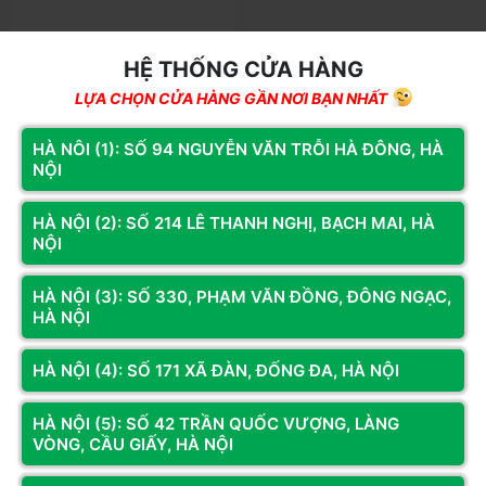
Mã SP: JGIV24001
HỆ THỐNG CỬA HÀNG
VGA JGINYUE AMD Radeon R7
LỰA CHỌN CỬA HÀNG GẦN NƠI BẠN NHẤT
240LP 4GB 128 BIT DDR3
(DVI/HDMI/VGA)
1.150.000đ
HÀ NÔI (1): SỐ 94 NGUYỄN VĂN TRỖI HÀ ĐÔNG, HÀ
NỘI
Còn hàng
Thêm vào giỏ
HÀ NỘI (2): SỐ 214 LÊ THANH NGHỊ, BẠCH MAI, HÀ
NỘI
Kết nối với chúng tôi để nhận thông tin khuyến mãi từ Hoàng
Long Computer
HÀ NỘI (3): SỐ 330, PHẠM VĂN ĐỒNG, ĐÔNG NGẠC,
HÀ NỘI
Đăng ký
HÀ NỘI (4): SỐ 171 XÃ ĐÀN, ĐỐNG ĐA, HÀ NỘI
HỆ THỐNG CỬA HÀNG
HÀ NỘI (5): SỐ 42 TRẦN QUỐC VƯỢNG, LÀNG
VÒNG, CẦU GIẤY, HÀ NỘI