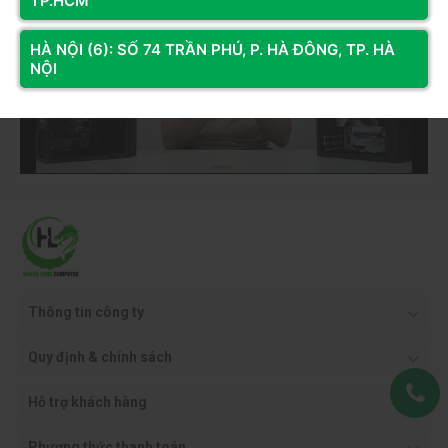
TP.HCM
HÀ NỘI (6): SỐ 74 TRẦN PHÚ, P. HÀ ĐÔNG, TP. HÀ
NỘI
Thông tin công ty
Quy định & chính sách
Hỗ trợ khách hàng
Phương thức thanh toán