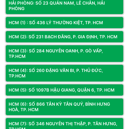
HẢI PHÒNG: SỐ 23 QUÁN NAM, LÊ CHÂN, HẢI
PHÒNG
CƠ SỞ 1
CƠ SỞ 3
HCM (1) : SỐ 436 LÝ THƯỜNG KIỆT, TP. HCM
Địa chỉ:
Số LK2A-17 Phố Nguyễn
Địa chỉ:
Số 330 Phạm Văn Đồng,
Văn Trỗi, Hà Đông, Hà Nội
Đông Ngạc, Hà Nội
HCM (2): SỐ 231 BẠCH ĐẰNG, P. GIA ĐỊNH, TP. HCM
Hotline:
098.236.8008 -
Hotline:
0833.921.922 -
0339.69.8008
0374.120.130
Bản đồ chỉ dẫn
Bản đồ chỉ dẫn
HCM (3): SỐ 284 NGUYỄN OANH, P. GÒ VẤP,
TP.HCM
HCM (4): SỐ 260 ĐẶNG VĂN BI, P. THỦ ĐỨC,
KÊNH THÔNG TIN
TP.HCM
Fanpage
HCM (5): SỐ 1097B HẬU GIANG, QUẬN 6, TP. HCM
HCM (6): SỐ 866 TÂN KỲ TÂN QUÝ, BÌNH HƯNG
Youtube
HOÀ, TP. HCM
HCM (7): SỐ 346 NGUYỄN THỊ THẬP, P. TÂN HƯNG,