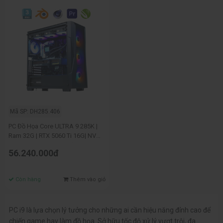
Mã SP: DH285.406
PC Đồ Họa Core ULTRA 9 285K |
Ram 32G | RTX 5060 Ti 16G| NVME
500G (Wifi + Bluetooth)
56.240.000đ
Còn hàng
Thêm vào giỏ
PC i9 là lựa chọn lý tưởng cho những ai cần hiệu năng đỉnh cao để
chiến game hay làm đồ họa. Sở hữu tốc độ xử lý vượt trội, đa