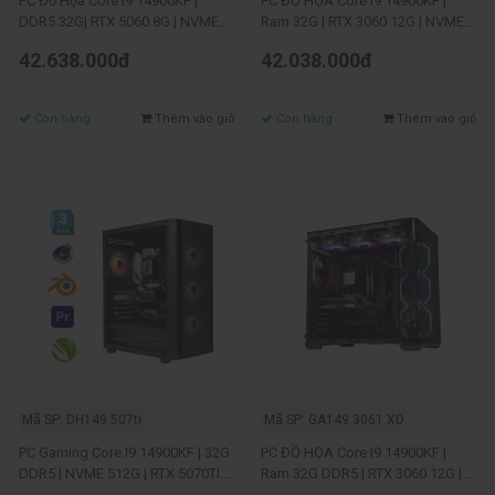
PC Đồ Họa Core I9 14900KF |
PC ĐỒ HỌA Core I9 14900KF |
DDR5 32G| RTX 5060 8G | NVME
Ram 32G | RTX 3060 12G | NVME
512G
512G
42.638.000đ
42.038.000đ
Còn hàng
Thêm vào giỏ
Còn hàng
Thêm vào giỏ
Mã SP: DH149.507ti
Mã SP: GA149.3061.XD
PC Gaming Core I9 14900KF | 32G
PC ĐỒ HỌA Core I9 14900KF |
DDR5 | NVME 512G | RTX 5070TI
Ram 32G DDR5 | RTX 3060 12G |
16G
NVME 512G