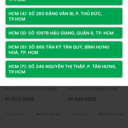
HCM (4): SỐ 260 ĐẶNG VĂN BI, P. THỦ ĐỨC,
TP.HCM
HCM (5): SỐ 1097B HẬU GIANG, QUẬN 6, TP. HCM
HCM (6): SỐ 866 TÂN KỲ TÂN QUÝ, BÌNH HƯNG
HOÀ, TP. HCM
HCM (7): SỐ 346 NGUYỄN THỊ THẬP, P. TÂN HƯNG,
TP.HCM
Mã SP: DH285.507
Mã SP: DH285.5060
PC ĐỒ HỌA Core ULTRA 9 285K |
PC Đồ Họa Core ULTRA 9 285K |
Ram 32G | RTX 5070 12G | NVME
Ram 32G | RTX 5060 8G | NVME
1TB
500G (Wifi + Bluetooth)
61.810.000đ
49.540.000đ
Còn hàng
Thêm vào giỏ
Còn hàng
Thêm vào giỏ