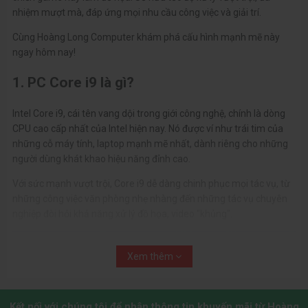
nhiệm mượt mà, đáp ứng mọi nhu cầu công việc và giải trí.
Cùng Hoàng Long Computer khám phá cấu hình mạnh mẽ này
ngay hôm nay!
1. PC Core i9 là gì?
Intel Core i9, cái tên vang dội trong giới công nghệ, chính là dòng
CPU cao cấp nhất của Intel hiện nay. Nó được ví như trái tim của
những cỗ máy tính, laptop mạnh mẽ nhất, dành riêng cho những
người dùng khát khao hiệu năng đỉnh cao.
Với sức mạnh vượt trội, Core i9 dễ dàng chinh phục mọi tác vụ, từ
những công việc văn phòng nhẹ nhàng đến những tác vụ chuyên
nghiệp đòi hỏi khả năng xử lý đồ họa, video "khủng".
Xem thêm
Kết nối với chúng tôi để nhận thông tin khuyến mãi từ Hoàng