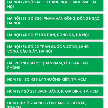
HÀ NỘI (2): SỐ 214 LÊ THANH NGHỊ, BẠCH MAI, HÀ
NỘI
Còn hàng
Thêm vào giỏ
Còn hàng
Thêm vào giỏ
HÀ NỘI (3): SỐ 330, PHẠM VĂN ĐỒNG, ĐÔNG NGẠC,
HÀ NỘI
HÀ NỘI (4): SỐ 171 XÃ ĐÀN, ĐỐNG ĐA, HÀ NỘI
HÀ NỘI (5): SỐ 42 TRẦN QUỐC VƯỢNG, LÀNG
VÒNG, CẦU GIẤY, HÀ NỘI
HẢI PHÒNG: SỐ 23 QUÁN NAM, LÊ CHÂN, HẢI
PHÒNG
Mã SP: GA149.306
Mã SP: GA149.506t
HCM (1) : SỐ 436 LÝ THƯỜNG KIỆT, TP. HCM
PC ĐỒ HỌA Core I9 14900K | Ram
PC DH Core I9 14900KF | Ram
32G | RTX 3060 12G | NVME 512G
32G| RTX 5060 TI 16G | NVME
512G
HCM (2): SỐ 231 BẠCH ĐẰNG, P. GIA ĐỊNH, TP. HCM
43.779.000đ
49.338.000đ
HCM (3): SỐ 284 NGUYỄN OANH, P. GÒ VẤP,
Còn hàng
Thêm vào giỏ
Còn hàng
Thêm vào giỏ
TP.HCM