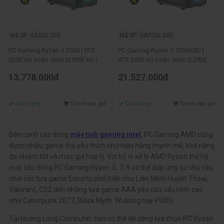
Mã SP: GA550.206
Mã SP: GA750x.305
PC Gaming Ryzen 5 5500 | RTX
PC Gaming Ryzen 5 7500X3D |
3050 6G hoặc 1660 SUPER 6G |
RTX 3050 6G hoặc 1660 SUPER
Ram 16G | NVME 256G
6G | Ram 16G | NVME 256GB
13.778.000đ
21.527.000đ
Còn hàng
Thêm vào giỏ
Còn hàng
Thêm vào giỏ
Bên cạnh các dòng
máy tính gaming intel
, PC Gaming AMD cũng
được nhiều game thủ yêu thích nhờ hiệu năng mạnh mẽ, khả năng
đa nhiệm tốt và mức giá hợp lý. Với bộ vi xử lý AMD Ryzen thế hệ
mới, các dòng PC Gaming Ryzen 5, 7, 9 có thể đáp ứng từ nhu cầu
chơi các tựa game Esports phổ biến như Liên Minh Huyền Thoại,
Valorant, CS2 đến những tựa game AAA yêu cầu cấu hình cao
như Cyberpunk 2077, Black Myth: Wukong hay PUBG.
Tại Hoàng Long Computer, bạn có thể dễ dàng lựa chọn PC Ryzen