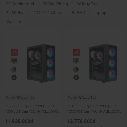
PC Gaming Intel
PC Văn Phòng
Bộ Máy Tính
PC Đồ Họa
PC Giả Lập Xeon
PC AMD
Laptop
Màn hình
Mã SP: GA550.106
Mã SP: GA550.106
PC Gaming Ryzen 5 5500 | GTX
PC Gaming Ryzen 5 5500 | GTX
1060 3G | Ram 16G | NVME 256GB
1060 6G | Ram 16G | NVME 256GB
11.938.000đ
12.778.000đ