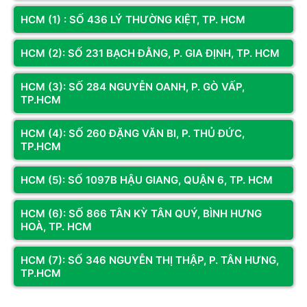
HCM (1) : SỐ 436 LÝ THƯỜNG KIỆT, TP. HCM
HCM (2): SỐ 231 BẠCH ĐẰNG, P. GIA ĐỊNH, TP. HCM
HCM (3): SỐ 284 NGUYỄN OANH, P. GÒ VẤP,
TP.HCM
Mã SP: GA750x.506
Mã SP: GA750x.507
PC Gaming Ryzen 5 7500X3D |
PC Gaming Ryzen 5 7500X3D |
HCM (4): SỐ 260 ĐẶNG VĂN BI, P. THỦ ĐỨC,
RTX 5060 8G | Ram 16G | NVME
RTX 5070 12G | Ram 16G | NVME
TP.HCM
256GB
256GB
26.649.000đ
37.299.000đ
HCM (5): SỐ 1097B HẬU GIANG, QUẬN 6, TP. HCM
Còn hàng
Thêm vào giỏ
Còn hàng
Thêm vào giỏ
HCM (6): SỐ 866 TÂN KỲ TÂN QUÝ, BÌNH HƯNG
HOÀ, TP. HCM
HCM (7): SỐ 346 NGUYỄN THỊ THẬP, P. TÂN HƯNG,
TP.HCM