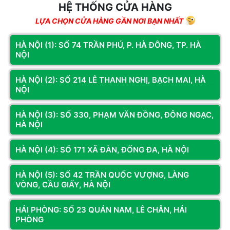
HỆ THỐNG CỬA HÀNG
LỰA CHỌN CỬA HÀNG GẦN NƠI BẠN NHẤT
HÀ NỘI (1): SỐ 74 TRẦN PHÚ, P. HÀ ĐÔNG, TP. HÀ
NỘI
HÀ NỘI (2): SỐ 214 LÊ THANH NGHỊ, BẠCH MAI, HÀ
NỘI
Mã SP: GA750.506
Mã SP: GA750.506t
PC Gaming Ryzen 5 7500F | RTX
PC Gaming Ryzen 5 7500F | RTX
HÀ NỘI (3): SỐ 330, PHẠM VĂN ĐỒNG, ĐÔNG NGẠC,
5060 8G | Ram 16G | NVME 256GB
5060 TI 16G | Ram 16G | NVME
HÀ NỘI
256GB
23.089.000đ
30.030.000đ
HÀ NỘI (4): SỐ 171 XÃ ĐÀN, ĐỐNG ĐA, HÀ NỘI
Còn hàng
Thêm vào giỏ
Còn hàng
Thêm vào giỏ
HÀ NỘI (5): SỐ 42 TRẦN QUỐC VƯỢNG, LÀNG
VÒNG, CẦU GIẤY, HÀ NỘI
HẢI PHÒNG: SỐ 23 QUÁN NAM, LÊ CHÂN, HẢI
PHÒNG