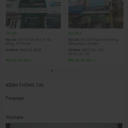
CƠ SỞ
CƠ SỞ 3
Địa chỉ:
Số 74 Trần Phú, P. Hà
Địa chỉ:
Số 330 Phạm Văn Đồng,
Đông, TP. Hà Nội
Đông Ngạc, Hà Nội
Hotline:
098.236.8008
Hotline:
0833.921.922 -
0374.120.130
PC sử dụng chip AMD mang đến nhiều ưu điểm vượt trội
Bản đồ chỉ dẫn
Bản đồ chỉ dẫn
PC AMD là dòng máy tính chơi game được các game thủ ưa
chuộng bởi 4 ưu điểm chính sau:
KÊNH THÔNG TIN
1. Hiệu năng xử lý mạnh mẽ, đa nhiệm
Fanpage
AMD Ryzen sở hữu kiến trúc hiện đại cùng số lượng nhân và luồng
cao, mang lại hiệu năng xử lý mạnh mẽ trong cả tác vụ đơn nhân
và đa nhân. Khi kết hợp với card đồ họa phù hợp, PC Gaming AMD
Youtube
có thể vận hành ổn định nhiều tựa game phổ biến hiện nay ở mức
thiết lập đồ họa cao, duy trì tốc độ khung hình mượt mà và hạn