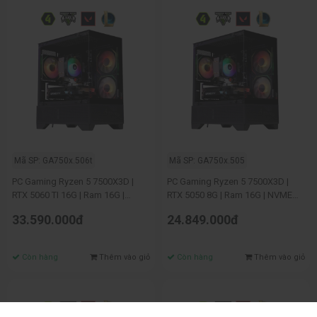
Mã SP: GA750x.506t
Mã SP: GA750x.505
PC Gaming Ryzen 5 7500X3D |
PC Gaming Ryzen 5 7500X3D |
RTX 5060 TI 16G | Ram 16G |
RTX 5050 8G | Ram 16G | NVME
NVME 256GB
256GB
33.590.000đ
24.849.000đ
Còn hàng
Thêm vào giỏ
Còn hàng
Thêm vào giỏ