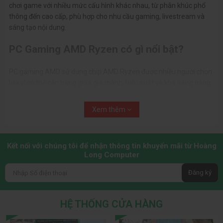
chơi game với nhiều mức cấu hình khác nhau, từ phân khúc phổ
thông đến cao cấp, phù hợp cho nhu cầu gaming, livestream và
sáng tạo nội dung.
PC Gaming AMD Ryzen có gì nổi bật?
PC gaming AMD sử dụng chip AMD Ryzen được nhiều người chọn
lựa vì có thể cân bằng giữa giá thành, hiệu suất và khả năng nâng
cấp linh hoạt.
Xem thêm
Chip AMD là dòng
vi xử lý (CPU)
do hãng
Advanced Micro
Devices (AMD)
sản xuất. Bên cạnh Intel, AMD cũng là một “ông
lớn” trong ngành công nghệ vi xử lý. AMD cung cấp đa dạng các
sản phẩm từ CPU, GPU đến APU, phục vụ từ nhu cầu văn phòng cơ
Kết nối với chúng tôi để nhận thông tin khuyến mãi từ Hoàng
Long Computer
bản đến gaming và xử lý đồ họa nặng.
Đăng ký
HỆ THỐNG CỬA HÀNG