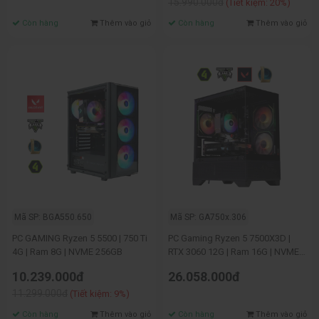
15.990.000đ
(Tiết kiệm: 20%)
Còn hàng
Thêm vào giỏ
Còn hàng
Thêm vào giỏ
Mã SP: BGA550.650
Mã SP: GA750x.306
PC GAMING Ryzen 5 5500 | 750 Ti
PC Gaming Ryzen 5 7500X3D |
4G | Ram 8G | NVME 256GB
RTX 3060 12G | Ram 16G | NVME
256GB
10.239.000đ
26.058.000đ
11.299.000đ
(Tiết kiệm: 9%)
Còn hàng
Thêm vào giỏ
Còn hàng
Thêm vào giỏ