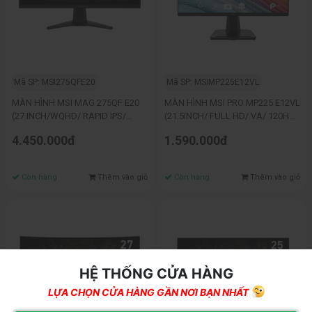
Mã SP: MSI275QFE20
Mã SP: MSIMP225E12VL
MÀN HÌNH MSI MAG 275QF E20
MÀN HÌNH MSI PRO MP225 E12VL
(27 INCH/WQHD/ RAPID IPS/
(21.5INCH/ FULL HD/ VA/ 120HZ/
200HZ/ 0.5MS)
1MS)
4.450.000đ
1.590.000đ
Còn hàng
Thêm vào giỏ
Còn hàng
Thêm vào giỏ
HỆ THỐNG CỬA HÀNG
LỰA CHỌN CỬA HÀNG GẦN NƠI BẠN NHẤT