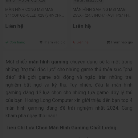
Mã SP: MSI341CQPX28
Mã SP: MSI255XF
MÀN HÌNH CONG MSI MAG
MÀN HÌNH GAMING MSI MAG
341CQP QD-OLED X28 (34INCH/
255XF (24.5 INCH/ FAST IPS/ FHD
QD-OLED/ 3K/ 280HZ/ 0,03MS)
/ 300HZ/ 0.5MS)
Liên hệ
Liên hệ
Còn hàng
Thêm vào giỏ
Liên hệ
Thêm vào giỏ
Một chiếc
màn hình gaming
chuyên dụng sẽ là một trong
những “trợ thủ đắc lực” cho những game thủ thỏa sức “phá
đảo” thế giới game sôi động và ngập tràn những trải
nghiệm bất ngờ và kỳ thú. Tuy nhiên, đâu là màn hình
gaming đáng để lựa chọn cho những tựa game đầy lý thú
của bạn. Hoàng Long Computer xin giới thiệu đến bạn top 4
màn hình gaming đáng để trải nghiệm nhất 2024. Cùng
khám phá ngay thôi nào!
Tiêu Chí Lựa Chọn Màn Hình Gaming Chất Lượng