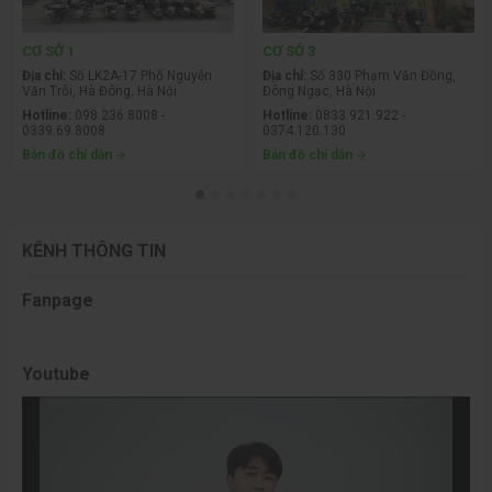
nay, màn hình có nhiều độ phân giải đa dạng, bao gồm HD,
2K. 4K. QHD, FullHD.
CƠ SỞ 1
CƠ SỞ 3
Địa chỉ:
Số LK2A-17 Phố Nguyễn
Địa chỉ:
Số 330 Phạm Văn Đồng,
Khi tần số quét có độ phân giải màn hình càng cao thì chất
Văn Trỗi, Hà Đông, Hà Nội
Đông Ngạc, Hà Nội
lượng hình ảnh càng sắc nét. Tuy nhiên, độ phân giải màn
Hotline:
098.236.8008 -
Hotline:
0833.921.922 -
0339.69.8008
0374.120.130
hình cao cũng đòi hỏi cấu hình máy tính phải cao tương ứng
Bản đồ chỉ dẫn
Bản đồ chỉ dẫn
để có thể đảm bảo các tựa game của bạn trở nên mượt
mà.
Tỉ lệ màn hình
KÊNH THÔNG TIN
Tỉ lệ màn hình phổ biến của các màn hình phù hợp nhất hiện
Fanpage
nay là 16:9, đặc biệt đối với tất cả các tựa game. Hiện nay,
16:9 chính là tỉ lệ màn hình phổ biến nhất và tương thích
tuyệt đối với tất cả các tựa game ra mắt trong khoảng 5
Youtube
năm trở lại đây.
Trong đó, tỉ lệ màn hình 21:9 cũng dần trở nên phổ biến
trong khoảng 1 năm gần đây. Mặc dù tỷ lệ này không tương
thích tuyệt đối như tỉ lệ 16:9 nhưng đều có thể hỗ trợ phần