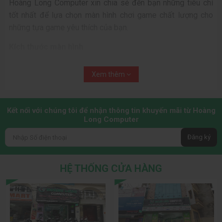
Hoàng Long Computer xin chia sẻ đến bạn những tiêu chí
tốt nhất để lựa chọn màn hình chơi game chất lượng cho
những tựa game yêu thích của bạn.
Kích thước màn hình
Mặc dù phụ thuộc vào sở thích của từng người, nhưng việc
Xem thêm
lựa chọn kích cỡ màn hình phù hợp không thể bỏ qua. Kích
thước màn hình được các chuyên gia khuyến nghị nên
khoảng 24 inch hoặc lớn hơn. Với kích thước này, các game
Kết nối với chúng tôi để nhận thông tin khuyến mãi từ Hoàng
thủ có thể có cảm giác muốn “đắm chìm” trong game. Đặc
Long Computer
biệt, các sản phẩm với kích thước màn hình phù hợp sẽ trở
Đăng ký
nên hữu dụng khi bạn chơi các tựa game trải nghiệm và
quan sát môi trường xung quanh.
HỆ THỐNG CỬA HÀNG
Độ phân giải màn hình và chất lượng hình ảnh
Độ phân giải màn hình càng cao thì khả năng hiển thị phần
đồ họa game càng tốt, trong trường hợp người dùng có thiết
bị phần cứng tốt để đáp ứng được cấu hình yêu cầu. Hiện