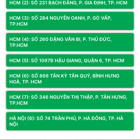
HCM (2): SỐ 231 BẠCH ĐẰNG, P. GIA ĐỊNH, TP. HCM
Mã SP: MSI272QPX24
Mã SP: MSI272FX24
HCM (3): SỐ 284 NGUYỄN OANH, P. GÒ VẤP,
MÀN HÌNH MSI MAG 272QP X24
MÀN HÌNH GAMING MSI MAG
TP.HCM
(26.5 INCH/ QD OLED/ 2K/ 240HZ/
272F X24 (27 INCH/
0.03MS/ USB TYPEC)
FHD/IPS/240HZ/0.5MS)
13.550.000đ
3.450.000đ
HCM (4): SỐ 260 ĐẶNG VĂN BI, P. THỦ ĐỨC,
TP.HCM
3.750.000đ
(Tiết kiệm: 8%)
Còn hàng
Thêm vào giỏ
Còn hàng
Thêm vào giỏ
HCM (5): SỐ 1097B HẬU GIANG, QUẬN 6, TP. HCM
HCM (6): SỐ 866 TÂN KỲ TÂN QUÝ, BÌNH HƯNG
HOÀ, TP. HCM
HCM (7): SỐ 346 NGUYỄN THỊ THẬP, P. TÂN HƯNG,
TP.HCM
HÀ NỘI (6): SỐ 74 TRẦN PHÚ, P. HÀ ĐÔNG, TP. HÀ
NỘI