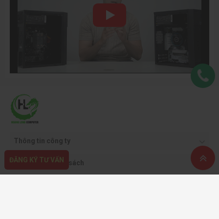
lớn các tựa game bom tấn.
Tần số quét
Tần số quét hay chính là tốc độ làm mới màn hình (Refresh
rate) (đơn vị đo Hertz (Hz) chính là số lần tín hiệu hiển thị
trên màn hình để làm mới lại các hình ảnh trên 1 giây. Độ
mượt của gameplay càng cao nếu chỉ số này ngày càng lớn.
Chỉ số này càng lớn, độ mượt của gameplay càng cao. Hiện
nay, tần số quét tối ưu được đề xuất không chỉ với gaming
mà cả tác vụ sử dụng thông thường là 120 Hz.
Các mẫu màn hình cũ với tốc độ làm mới 60Hz thường gây
Thông tin công ty
cảm giác giật và chậm hơn so với 120 Hz. Nếu màn hình có
ĐĂNG KÝ TƯ VẤN
Quy định & chính sách
tần số quét thấp sẽ xuất hiện hiện tượng lag, mờ hành động
hay hình ảnh. Điều này có thể gây ảnh hưởng sức khỏe và
Hỗ trợ khách hàng
bất lợi trong quá trình chơi game.
Phương thức thanh toán
Tốc độ đáp ứng của màn hình