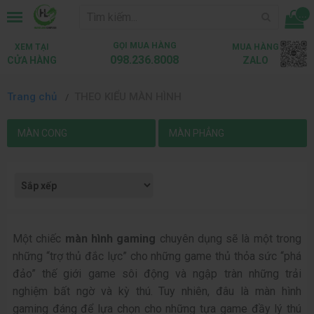
...
GỌI MUA HÀNG
XEM TẠI
MUA HÀNG
098.236.8008
CỬA HÀNG
ZALO
Trang chủ
THEO KIỂU MÀN HÌNH
MÀN CONG
MÀN PHẲNG
Một chiếc
màn hình gaming
chuyên dụng sẽ là một trong
những “trợ thủ đắc lực” cho những game thủ thỏa sức “phá
đảo” thế giới game sôi động và ngập tràn những trải
nghiệm bất ngờ và kỳ thú. Tuy nhiên, đâu là màn hình
gaming đáng để lựa chọn cho những tựa game đầy lý thú