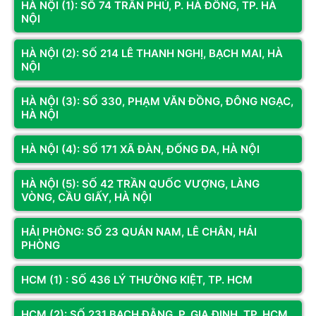
quá cồng kềnh.
HÀ NỘI (1): SỐ 74 TRẦN PHÚ, P. HÀ ĐÔNG, TP. HÀ
NỘI
Màn hình 27 inch phù hợp cho người dùng cần không gian hiển thị
rộng để làm việc đa nhiệm, học tập, chơi game hoặc thiết kế cơ
HÀ NỘI (2): SỐ 214 LÊ THANH NGHỊ, BẠCH MAI, HÀ
bản. Với nhu cầu văn phòng, có thể chọn Full HD/2K, IPS hoặc VA.
NỘI
Với gaming, nên ưu tiên tần số quét từ 144Hz và thời gian phản
hồi thấp. Với thiết kế, nên ưu tiên 2K/4K, IPS và độ phủ màu tốt.
HÀ NỘI (3): SỐ 330, PHẠM VĂN ĐỒNG, ĐÔNG NGẠC,
HÀ NỘI
HÀ NỘI (4): SỐ 171 XÃ ĐÀN, ĐỐNG ĐA, HÀ NỘI
HÀ NỘI (5): SỐ 42 TRẦN QUỐC VƯỢNG, LÀNG
VÒNG, CẦU GIẤY, HÀ NỘI
Xem thêm
HẢI PHÒNG: SỐ 23 QUÁN NAM, LÊ CHÂN, HẢI
PHÒNG
Kết nối với chúng tôi để nhận thông tin khuyến mãi từ Hoàng
Long Computer
HCM (1) : SỐ 436 LÝ THƯỜNG KIỆT, TP. HCM
Đăng ký
HCM (2): SỐ 231 BẠCH ĐẰNG, P. GIA ĐỊNH, TP. HCM