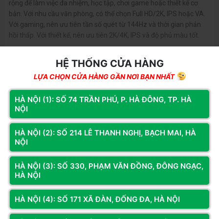
rộng để làm việc đa nhiệm, học tập, chơi game hoặc thiết kế cơ
bản. Với nhu cầu văn phòng, có thể chọn Full HD/2K, IPS hoặc VA.
Với gaming, nên ưu tiên tần số quét từ 144Hz và thời gian phản
hồi thấp. Với thiết kế, nên ưu tiên 2K/4K, IPS và độ phủ màu tốt.
HỆ THỐNG CỬA HÀNG
LỰA CHỌN CỬA HÀNG GẦN NƠI BẠN NHẤT
HÀ NỘI (1): SỐ 74 TRẦN PHÚ, P. HÀ ĐÔNG, TP. HÀ
NỘI
Xem thêm
HÀ NỘI (2): SỐ 214 LÊ THANH NGHỊ, BẠCH MAI, HÀ
NỘI
Kết nối với chúng tôi để nhận thông tin khuyến mãi từ Hoàng
Long Computer
HÀ NỘI (3): SỐ 330, PHẠM VĂN ĐỒNG, ĐÔNG NGẠC,
HÀ NỘI
Đăng ký
HÀ NỘI (4): SỐ 171 XÃ ĐÀN, ĐỐNG ĐA, HÀ NỘI
HỆ THỐNG CỬA HÀNG