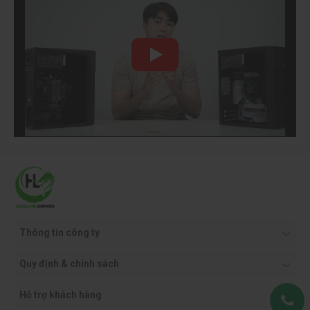
Trong khi hệ số dạng xác định kích thước vật lý của bo
mạch chủ thì chipset Intel và AMD cũng cung cấp chức
năng bổ sung.
Tuy nhiên, quan trọng hơn cả đó là kết hợp những thứ này
tới các bộ phận xử lý.
Điều tương tự cũng xảy ra với RAM.
CPU Intel sẽ không hoạt động với bo mạch chủ AMD.
Một số bộ xử lý không hoạt động tốt với RAM chậm hoặc
nhanh.
Thông tin công ty
Quy định & chính sách
Hỗ trợ khách hàng