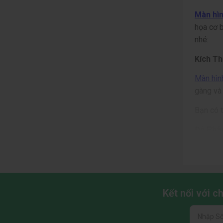
Màn hìn
họa cơ b
nhé:
Kích T
Màn hìn
gàng và 
Bạn có t
Độ Phân
Hầu hế
màu sắc 
Từ làm 
Kết nối với 