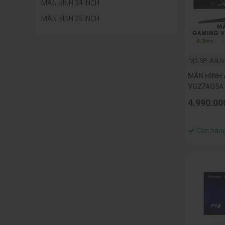
MÀN HÌNH 34 INCH
MÀN HÌNH 25 INCH
Mã SP: ASU
MÀN HÌNH 
VG27AQ5A (
2K/ 210HZ/
4.990.00
Còn hàn