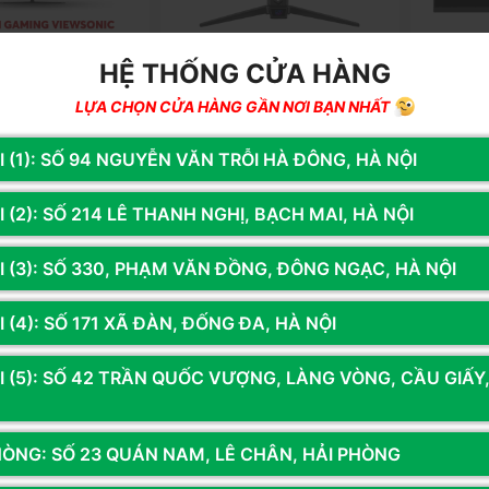
HỆ THỐNG CỬA HÀNG
LỰA CHỌN CỬA HÀNG GẦN NƠI BẠN NHẤT
VX2479A
Mã SP: ASRPG27FRS1A
Mã SP: MS
GAMING VIEWSONIC
MÀN HÌNH ASROCK
MÀN HÌNH
I (1): SỐ 94 NGUYỄN VĂN TRỖI HÀ ĐÔNG, HÀ NỘI
D-PRO (23.8
PG27FRS1A (27 INCH/ FHD/ VA/
(27 INCH
IPS/240HZ/1MS)
1MS/ 280HZ/ HDMI/ DP/ CONG)
IPS/240H
0đ
3.250.000đ
5.390.0
 (2): SỐ 214 LÊ THANH NGHỊ, BẠCH MAI, HÀ NỘI
g
Thêm vào giỏ
Còn hàng
Thêm vào giỏ
Còn hà
I (3): SỐ 330, PHẠM VĂN ĐỒNG, ĐÔNG NGẠC, HÀ NỘI
 (4): SỐ 171 XÃ ĐÀN, ĐỐNG ĐA, HÀ NỘI
I (5): SỐ 42 TRẦN QUỐC VƯỢNG, LÀNG VÒNG, CẦU GIẤY
HÒNG: SỐ 23 QUÁN NAM, LÊ CHÂN, HẢI PHÒNG