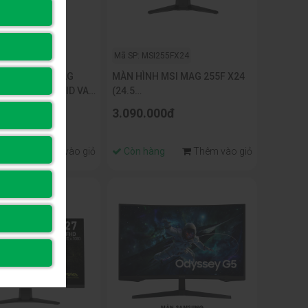
I275CF
Mã SP: MSI255FX24
H CONG MSI MAG
MÀN HÌNH MSI MAG 255F X24
 (27INCH/ RAPID VA/
(24.5
240HZ/ 1500R/
inch/FHD/IPS/240Hz/0.5ms)
00đ
3.090.000đ
ng
Thêm vào giỏ
Còn hàng
Thêm vào giỏ