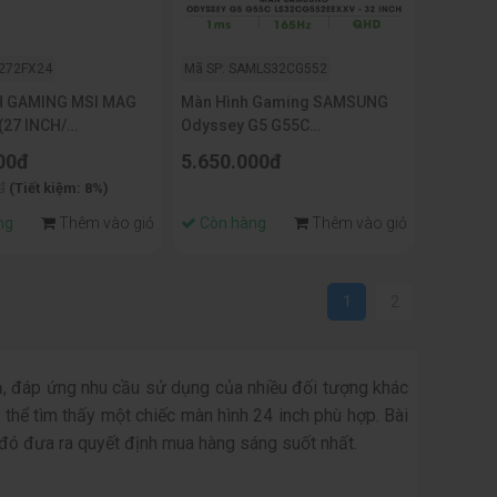
I272FX24
Mã SP: SAMLS32CG552
 GAMING MSI MAG
Màn Hình Gaming SAMSUNG
(27 INCH/
Odyssey G5 G55C
240HZ/0.5MS)
LS32CG552EEXXV (32.0 inch -
00đ
5.650.000đ
2K - VA - 165Hz - 1ms -
đ
(Tiết kiệm: 8%)
FreeSync - HDR10 - Curved)
ng
Thêm vào giỏ
Còn hàng
Thêm vào giỏ
1
2
cả, đáp ứng nhu cầu sử dụng của nhiều đối tượng khác
thể tìm thấy một chiếc màn hình 24 inch phù hợp. Bài
ừ đó đưa ra quyết định mua hàng sáng suốt nhất.