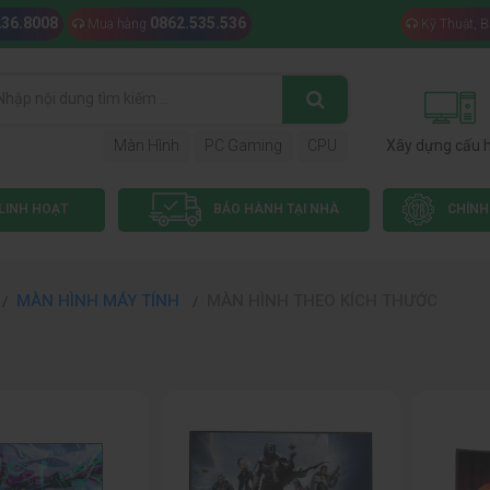
236.8008
0862.535.536
Mua hàng
Kỹ Thuật, 
Màn Hình
PC Gaming
CPU
Xây dựng cấu 
LINH HOẠT
BẢO HÀNH TẠI NHÀ
CHÍNH
MÀN HÌNH MÁY TÍNH
MÀN HÌNH THEO KÍCH THƯỚC