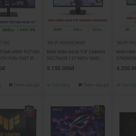
2710H
Mã SP: ASUVG27AQ5F
Mã SP: PH
TITAN ARMY P2710H
MÀN HÌNH ASUS TUF GAMING
MÀN HÌNH
NCH/ FHD/ FAST IPS/
VG27AQ5F ( 27 INCH/ QHD/
27M2N350
S)
FAST IPS/ 220HZ OC/ 0.3MS)
QHD 2K/ I
0đ
5.150.000đ
4.250.0
g
Thêm vào giỏ
Còn hàng
Thêm vào giỏ
Còn hà