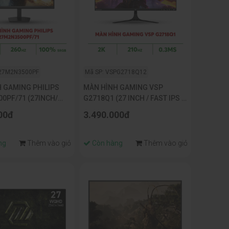
I27M2N3500PF
Mã SP: VSPG2718Q12
 GAMING PHILIPS
MÀN HÌNH GAMING VSP
0PF/71 (27INCH/
G2718Q1 (27 INCH / FAST IPS /
PS/ 260HZ/ 0,3MS)
2K QHD / 210HZ / 0.3MS)
00đ
3.490.000đ
ng
Thêm vào giỏ
Còn hàng
Thêm vào giỏ