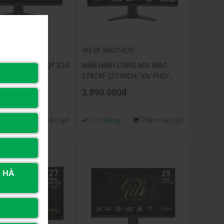
I274QFX24
Mã SP: MSI274CXF
 MSI MAG 274QF X24
MÀN HÌNH CONG MSI MAG
/WQHD/RAPID
274CXF (27 INCH/ VA/ FHD/
Z/0.5MS)
280HZ/ 0.5MS)
00đ
3.890.000đ
ng
Thêm vào giỏ
Còn hàng
Thêm vào giỏ
, HÀ