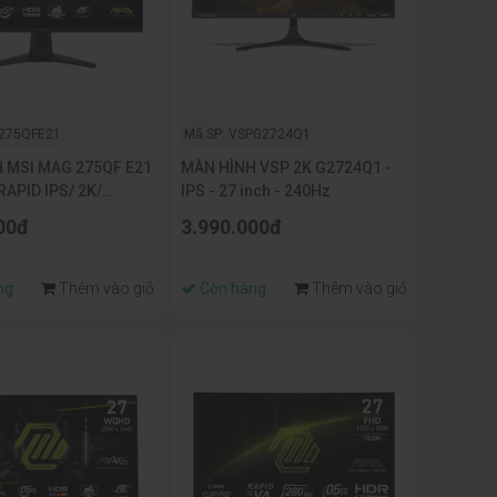
I275QFE21
Mã SP: VSPG2724Q1
 MSI MAG 275QF E21
MÀN HÌNH VSP 2K G2724Q1 -
RAPID IPS/ 2K/
IPS - 27 inch - 240Hz
.5MS)
00đ
3.990.000đ
ng
Thêm vào giỏ
Còn hàng
Thêm vào giỏ