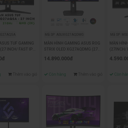
VG27AQ5A
Mã SP: ASUXG27AQDMG
Mã SP: MS
ASUS TUF GAMING
MÀN HÌNH GAMING ASUS ROG
MÀN HÌNH
27 INCH/ FAST IPS/
STRIX OLED XG27AQDMG (27
(27INCH/ 
 0.3MS)
INCH/QHD/OLED/240HZ/G-
210HZ/ 0
0đ
14.890.000đ
4.590.0
SYNC/DISPLAYHDR 400)
g
Thêm vào giỏ
Còn hàng
Thêm vào giỏ
Còn hà