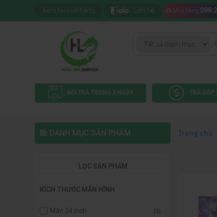
Xem tại cửa hàng
Liên hệ
098.
Mua hàng
ĐỔI TRẢ TRONG 3 NGÀY
TRẢ GÓP 
DANH MỤC SẢN PHẨM
Trang chủ
LỌC SẢN PHẨM
KÍCH THƯỚC MÀN HÌNH
Màn 24 inch
(3)