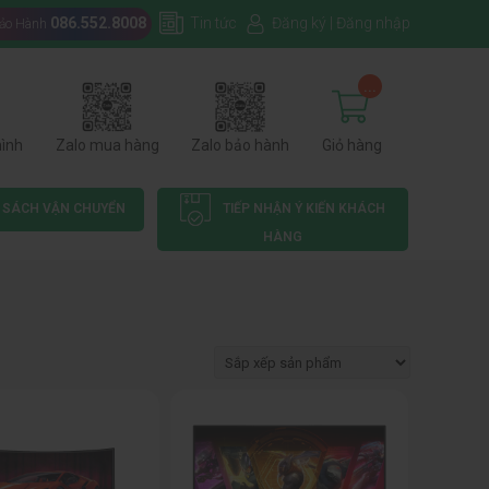
086.552.8008
Tin tức
Đăng ký
|
Đăng nhập
Bảo Hành
...
hình
Zalo mua hàng
Zalo bảo hành
Giỏ hàng
 SÁCH VẬN CHUYỂN
TIẾP NHẬN Ý KIẾN KHÁCH
HÀNG