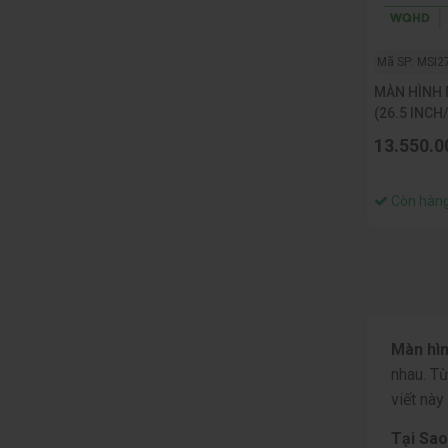
Mã SP: MSI
MÀN HÌNH 
(26.5 INCH
240HZ/ 0.0
13.550.0
Còn hàn
Màn hìn
nhau. T
viết này
Tại Sao