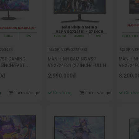
G2530S4
Mã SP: VSPVG2724FS1
Mã SP: VS
VSP GAMING
MÀN HÌNH GAMING VSP
MÀN HÌN
25INCH/FAST
VG2724FS1 (27 INCH/ FULL HD/
VG2724F
00HZ/1MS/LOA)
IPS/ 240HZ/ 1MS)
(27INCH/
0đ
2.990.000đ
3.200.0
g
Thêm vào giỏ
Còn hàng
Thêm vào giỏ
Còn hà