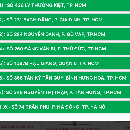
1) : SỐ 436 LÝ THƯỜNG KIỆT, TP. HCM
): SỐ 231 BẠCH ĐẰNG, P. GIA ĐỊNH, TP. HCM
7G640AB
Mã SP: ASUVG259QM5A
Mã SP: MS
LG ULTRAGEAR
MÀN HÌNH GAMING ASUS TUF
MÀN HÌN
3): SỐ 284 NGUYỄN OANH, P. GÒ VẤP, TP.HCM
 (27
GAMING VG259QM5A (24.5
275CF X24
2K/300HZ/1MS/SPEAKER)
INCH/ IPS/ FHD/ 0.3MS/ 240HZ/
FULL HD/ 
0đ
3.250.000đ
3.450.0
4): SỐ 260 ĐẶNG VĂN BI, P. THỦ ĐỨC, TP.HCM
SPEAKER)
0.5MS)
5): SỐ 1097B HẬU GIANG, QUẬN 6, TP. HCM
g
Thêm vào giỏ
Còn hàng
Thêm vào giỏ
Còn hà
6): SỐ 866 TÂN KỲ TÂN QUÝ, BÌNH HƯNG HOÀ, TP. HCM
7): SỐ 346 NGUYỄN THỊ THẬP, P. TÂN HƯNG, TP.HCM
 (6): SỐ 74 TRẦN PHÚ, P. HÀ ĐÔNG, TP. HÀ NỘI