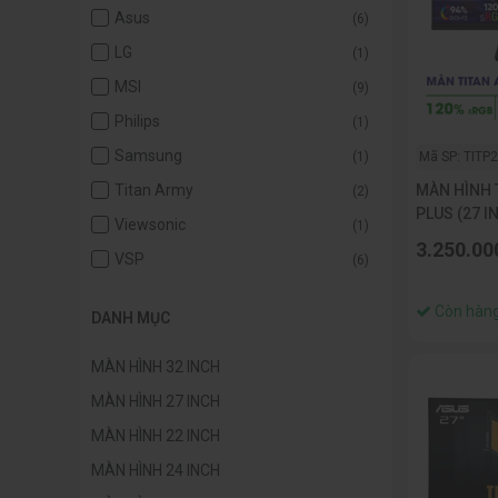
Asus
(6)
LG
(1)
MSI
(9)
Philips
(1)
Samsung
(1)
Mã SP: TITP
MÀN HÌNH 
Titan Army
(2)
PLUS (27 I
Viewsonic
(1)
260HZ/ 1M
3.250.00
VSP
(6)
Còn hàn
DANH MỤC
MÀN HÌNH 32 INCH
MÀN HÌNH 27 INCH
MÀN HÌNH 22 INCH
MÀN HÌNH 24 INCH