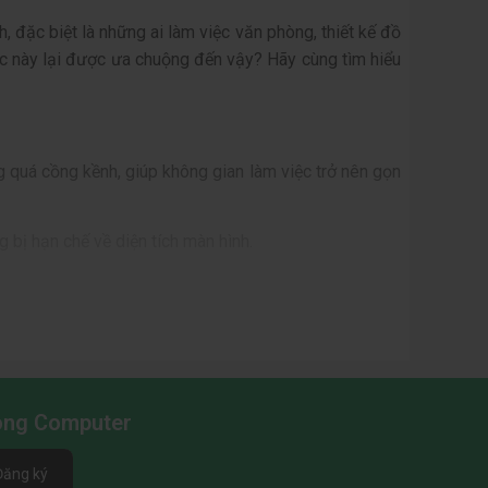
, đặc biệt là những ai làm việc văn phòng, thiết kế đồ
ước này lại được ưa chuộng đến vậy? Hãy cùng tìm hiểu
 quá cồng kềnh, giúp không gian làm việc trở nên gọn
 bị hạn chế về diện tích màn hình.
: Điều này đảm bảo hình ảnh hiển thị sắc nét, rõ ràng,
màn hình 24 inch full HD
đều đáp ứng tốt.
Long Computer
Đăng ký