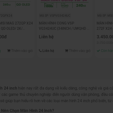
272QPX24
Mã SP: VSPVG3424UC
Mã SP: MS
MSI MAG 272QP X24
MÀN HÌNH CONG VSP
MÀN HÌNH
/ QD OLED/ 2K/
VG3424UC (34INCH / UWQHD /
272F X24 
3MS/ USB TYPEC)
VA / WQHD/ 240HZ / 1MS)
FHD/IPS/
00đ
Liên hệ
3.450.0
3.750.000
g
Thêm vào giỏ
Liên hệ
Thêm vào giỏ
Còn hà
h 24 inch
hiện nay rất đa dạng về kiểu dáng, công nghệ và giá 
ừ các game thủ chuyên nghiệp đến người dùng văn phòng, đều có 
 sẽ giúp bạn hiểu rõ hơn về các loại màn hình 24 inch phổ biến, t
 Nên Chọn Màn Hình 24 Inch?