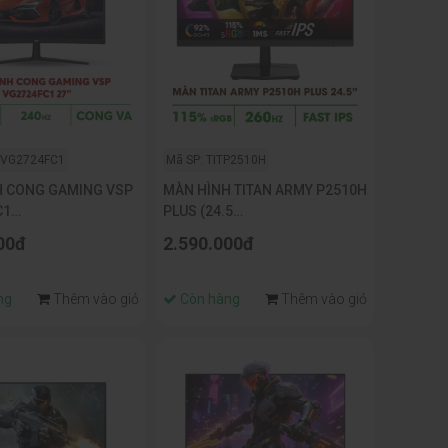
PVG2724FC1
Mã SP: TITP2510H
H CONG GAMING VSP
MÀN HÌNH TITAN ARMY P2510H
C1
PLUS (24.5
FHD/VA/240HZ/1MS/R1500/FREESYNC)
INCH/FHD/260HZ/FAST
00đ
2.590.000đ
IPS/1MS/PHẲNG)
ng
Thêm vào giỏ
Còn hàng
Thêm vào giỏ