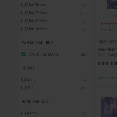
Màn 25 inch
(4)
Màn 27 inch
(19)
Màn 32 inch
(1)
Màn 34 Inch
(2)
Mã SP: VSP
TẦN SỐ MÀN HÌNH
MÀN HÌNH 
TẦN SỐ trên 200Hz
(28)
G2530S4 (
IPS/FHD/3
3.090.00
BỀ MẶT
Còn hàn
Cong
(7)
Phẳng
(21)
HÃNG SẢN XUẤT
Asrock
(1)