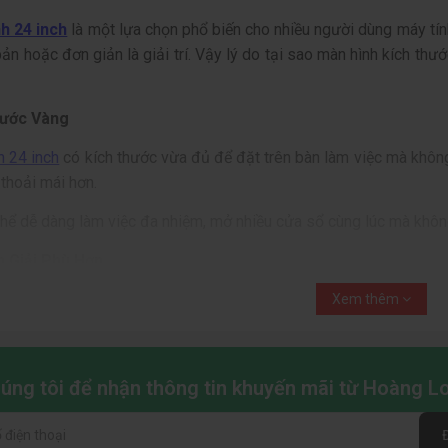
h 24 inch
là một lựa chọn phổ biến cho nhiều người dùng máy tính
ản hoặc đơn giản là giải trí. Vậy lý do tại sao màn hình kích th
hước Vàng
h 24 inch
có kích thước vừa đủ để đặt trên bàn làm việc mà không
thoải mái hơn.
hể dễ dàng làm việc đa nhiệm, mở nhiều cửa sổ cùng lúc mà không
 Giải Phù Hợp
t
màn hình 24 inch
đều có độ phân giải Full HD (1920 x 1080 pixel)
Xem thêm
chân thực, mang đến trải nghiệm thị giác tuyệt vời.
việc văn phòng, thiết kế đồ họa cơ bản đến xem phim, chơi game,
chúng tôi để nhận thông tin khuyến mãi từ Hoàng 