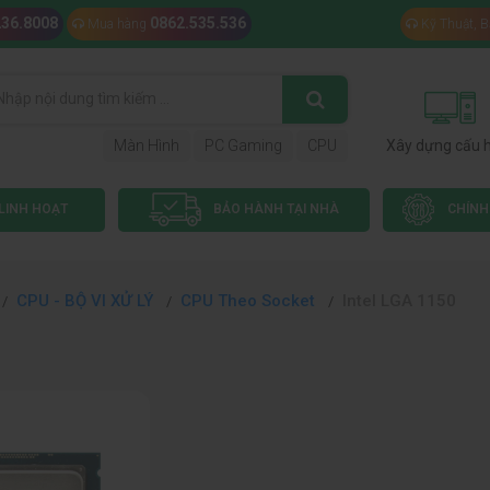
236.8008
0862.535.536
Mua hàng
Kỹ Thuật, 
Màn Hình
PC Gaming
CPU
Xây dựng cấu 
LINH HOẠT
BẢO HÀNH TẠI NHÀ
CHÍNH
CPU - BỘ VI XỬ LÝ
CPU Theo Socket
Intel LGA 1150