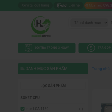
Xem tại cửa hàng
Liên hệ
098.
Mua hàng
ĐỔI TRẢ TRONG 3 NGÀY
TRẢ GÓP 
DANH MỤC SẢN PHẨM
Trang chủ
LỌC SẢN PHẨM
SOKET CPU
Intel LGA 1150
(1)