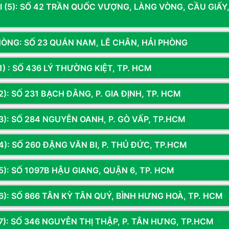
I (5): SỐ 42 TRẦN QUỐC VƯỢNG, LÀNG VÒNG, CẦU GIẤY
HÒNG: SỐ 23 QUÁN NAM, LÊ CHÂN, HẢI PHÒNG
Ệ THỐNG 14 CỬA HÀNG TOÀN QU
1) : SỐ 436 LÝ THƯỜNG KIỆT, TP. HCM
): SỐ 231 BẠCH ĐẰNG, P. GIA ĐỊNH, TP. HCM
3): SỐ 284 NGUYỄN OANH, P. GÒ VẤP, TP.HCM
4): SỐ 260 ĐẶNG VĂN BI, P. THỦ ĐỨC, TP.HCM
CƠ SỞ 5
5): SỐ 1097B HẬU GIANG, QUẬN 6, TP. HCM
 23 Quán Nam, Lê Chân, Hải Phòng
Địa chỉ:
Số 436 Lý Thường Kiệt, Tân 
TP.HCM
3.972.8008 - 0925.853.345
Hotline:
0375.216.234
6): SỐ 866 TÂN KỲ TÂN QUÝ, BÌNH HƯNG HOÀ, TP. HCM
ỉ dẫn
Bản đồ chỉ dẫn
7): SỐ 346 NGUYỄN THỊ THẬP, P. TÂN HƯNG, TP.HCM