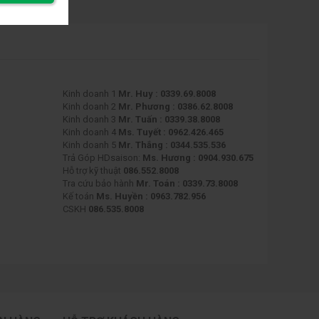
Kinh doanh 1
Mr. Huy : 0339.69.8008
Kinh doanh 2
Mr. Phương : 0386.62.8008
Kinh doanh 3
Mr. Tuấn : 0339.38.8008
Kinh doanh 4
Ms. Tuyết : 0962.426.465
Kinh doanh 5
Mr. Thắng : 0344.535.536
Trả Góp HDsaison:
Ms. Hương : 0904.930.675
Hỗ trợ kỹ thuật
086.552.8008
Tra cứu bảo hành
Mr. Toán : 0339.73.8008
Kế toán
Ms. Huyền : 0963.782.956
CSKH
086.535.8008