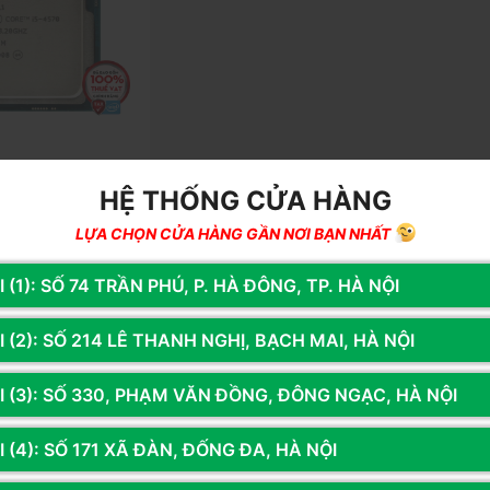
T
HỆ THỐNG CỬA HÀNG
ore I5 4570 3.2Ghz
t 3.6 GHZ, socket
LỰA CHỌN CỬA HÀNG GẦN NƠI BẠN NHẤT
đ
 (1): SỐ 74 TRẦN PHÚ, P. HÀ ĐÔNG, TP. HÀ NỘI
(Tiết kiệm: 62%)
g
Thêm vào giỏ
 (2): SỐ 214 LÊ THANH NGHỊ, BẠCH MAI, HÀ NỘI
I (3): SỐ 330, PHẠM VĂN ĐỒNG, ĐÔNG NGẠC, HÀ NỘI
chúng tôi để nhận thông tin khuyến mãi từ Hoàng 
 (4): SỐ 171 XÃ ĐÀN, ĐỐNG ĐA, HÀ NỘI