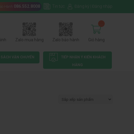
086.552.8008
Tin tức
Đăng ký
|
Đăng nhập
Bảo Hành
...
hình
Zalo mua hàng
Zalo bảo hành
Giỏ hàng
 SÁCH VẬN CHUYỂN
TIẾP NHẬN Ý KIẾN KHÁCH
HÀNG