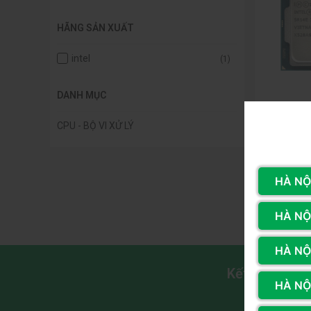
HÃNG SẢN XUẤT
intel
(1)
DANH MỤC
Mã SP: 4570
CPU - BỘ VI XỬ LÝ
Cpu Intel C
Turbo Boos
1150
620.000
HÀ NỘI
1.650.000đ
Còn hàn
HÀ NỘI
HÀ NỘ
Kết nối với 
HÀ NỘI