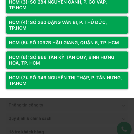
HCM (3): SỐ 284 NGUYỄN OANH, P. GÒ VẤP,
TP.HCM
HCM (4): SỐ 260 ĐẶNG VĂN BI, P. THỦ ĐỨC,
TP.HCM
HCM (5): SỐ 1097B HẬU GIANG, QUẬN 6, TP. HCM
HCM (6): SỐ 866 TÂN KỲ TÂN QUÝ, BÌNH HƯNG
HOÀ, TP. HCM
HCM (7): SỐ 346 NGUYỄN THỊ THẬP, P. TÂN HƯNG,
TP.HCM
Thông tin công ty
Quy định & chính sách
Hỗ trợ khách hàng