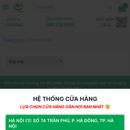
...
GỌI MUA HÀNG
XEM TẠI
MUA HÀNG
098.236.8008
CỬA HÀNG
ZALO
Trang chủ
Intel B860
Kết nối với chúng tôi để nhận thông tin khuyến mãi từ Hoàng
Long Computer
HỆ THỐNG CỬA HÀNG
Đăng ký
LỰA CHỌN CỬA HÀNG GẦN NƠI BẠN NHẤT
HỆ THỐNG CỬA HÀNG
HÀ NỘI (1): SỐ 74 TRẦN PHÚ, P. HÀ ĐÔNG, TP. HÀ
NỘI