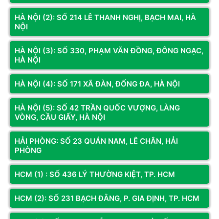
HÀ NỘI (2): SỐ 214 LÊ THANH NGHỊ, BẠCH MAI, HÀ
NỘI
HÀ NỘI (3): SỐ 330, PHẠM VĂN ĐỒNG, ĐÔNG NGẠC,
CƠ SỞ
CƠ SỞ 3
HÀ NỘI
Địa chỉ:
Số 74 Trần Phú, P. Hà
Địa chỉ:
Số 330 Phạm Văn Đồng,
Đông, TP. Hà Nội
Đông Ngạc, Hà Nội
Hotline:
098.236.8008
Hotline:
0833.921.922 -
HÀ NỘI (4): SỐ 171 XÃ ĐÀN, ĐỐNG ĐA, HÀ NỘI
0374.120.130
Bản đồ chỉ dẫn
Bản đồ chỉ dẫn
HÀ NỘI (5): SỐ 42 TRẦN QUỐC VƯỢNG, LÀNG
VÒNG, CẦU GIẤY, HÀ NỘI
HẢI PHÒNG: SỐ 23 QUÁN NAM, LÊ CHÂN, HẢI
KÊNH THÔNG TIN
PHÒNG
Fanpage
HCM (1) : SỐ 436 LÝ THƯỜNG KIỆT, TP. HCM
Youtube
HCM (2): SỐ 231 BẠCH ĐẰNG, P. GIA ĐỊNH, TP. HCM